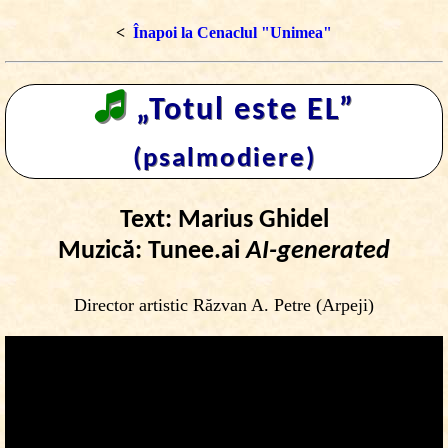
<
Înapoi la Cenaclul "Unimea"
🎜
„Totul este EL”
(psalmodiere)
Text: Marius Ghidel
Muzică: Tunee.ai
AI-generated
Director artistic Răzvan A. Petre (Arpeji)