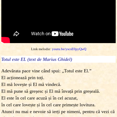
Link melodie:
youtu.be/yscsE0pyQwQ
Totul este EL (text de Marius Ghidel)
Adevărata pace vine când spui: „Totul este El.”
El acționează prin toți.
El mă lovește și El mă vindecă.
El mă pune să greșesc și El mă învață prin greșeală.
El este în cel care acuză și în cel acuzat,
în cel care lovește și în cel care primește lovitura.
Atunci nu mai e nevoie să ierți pe nimeni, pentru că vezi că