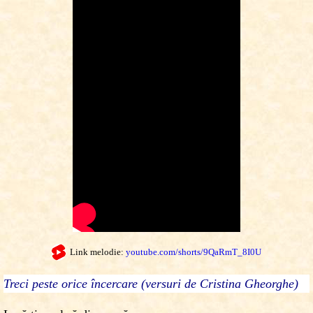
Link melodie:
youtube.com/shorts/9QaRmT_8I0U
Treci peste orice încercare (versuri de Cristina Gheorghe)