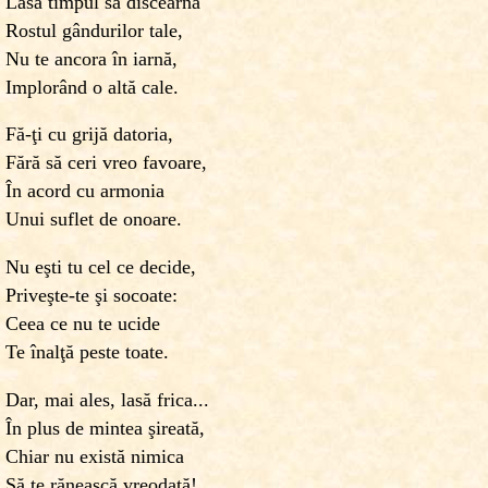
Lasă timpul să discearnă
Rostul gândurilor tale,
Nu te ancora în iarnă,
Implorând o altă cale.
Fă-ţi cu grijă datoria,
Fără să ceri vreo favoare,
În acord cu armonia
Unui suflet de onoare.
Nu eşti tu cel ce decide,
Priveşte-te şi socoate:
Ceea ce nu te ucide
Te înalţă peste toate.
Dar, mai ales, lasă frica...
În plus de mintea şireată,
Chiar nu există nimica
Să te rănească vreodată!