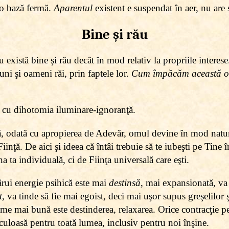
io bază fermă.
Aparentul
existent e suspendat în aer, nu are s
Bine şi rău
nu există bine şi rău decât în mod relativ la propriile interes
ni şi oameni răi, prin faptele lor.
Cum împăcăm această ob
 cu dihotomia iluminare-ignoranţă.
e că, odată cu apropierea de Adevăr, omul devine în mod natu
inţă. De aici şi ideea că întâi trebuie să te iubeşti pe Tine î
a ta individuală, ci de Fiinţa universală care eşti.
ărui energie psihică este mai
destinsă
, mai expansionată, va
t
, va tinde să fie mai egoist, deci mai uşor supus greşelilor 
me mai bună este destinderea, relaxarea. Orice contracţie p
riculoasă pentru toată lumea, inclusiv pentru noi înşine.