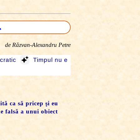
.
de Răzvan-Alexandru Petre
ocratic
Timpul nu e
ită ca să pricep şi eu
ie falsă a unui obiect