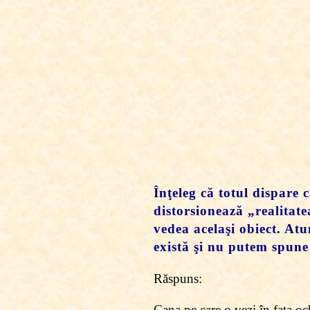
Înţeleg că totul dispare
distorsionează „realitate
vedea acelaşi obiect. Atu
există şi nu putem spune
Răspuns:
Cana pe care o vezi în faţa och