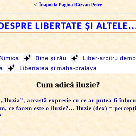
<
Înapoi la Pagina Răzvan Petre
DESPRE LIBERTATE ŞI ALTELE..
Nimica
Bine şi rău
Liber-arbitru dem
ea
Libertatea şi maha-pralaya
Cum adică iluzie?
„Iluzia”, această expresie cu ce ar putea fi înlocu
m, ce facem este o iluzie?... Iluzie (dex) = percepţ
