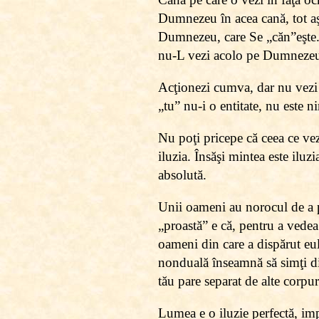
Dumnezeu în acea cană, tot aşa
Dumnezeu, care Se „căn”eşte
nu-L vezi acolo pe Dumnezeu
Acţionezi cumva, dar nu vezi 
„tu” nu-i o entitate, nu este 
Nu poţi pricepe că ceea ce vez
iluzia. Însăşi mintea este iluzi
absolută.
Unii oameni au norocul de a p
„proastă” e că, pentru a vedea 
oameni din care a dispărut eu
nonduală înseamnă să simţi di
tău pare separat de alte corpu
Lumea e o iluzie perfectă, imp