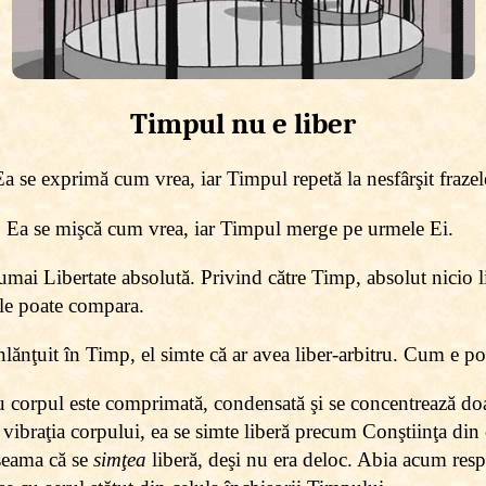
Timpul nu e liber
Ea se exprimă cum vrea, iar Timpul repetă la nesfârşit frazel
. Ea se mişcă cum vrea, iar Timpul merge pe urmele Ei.
umai Libertate absolută. Privind către Timp, absolut nicio 
 le poate compara.
nlănţuit în Timp, el simte că ar avea liber-arbitru. Cum e po
cu corpul este comprimată, condensată şi se concentrează do
vibraţia corpului, ea se simte liberă precum Conştiinţa din 
 seama că se
simţea
liberă, deşi nu era deloc. Abia acum respi