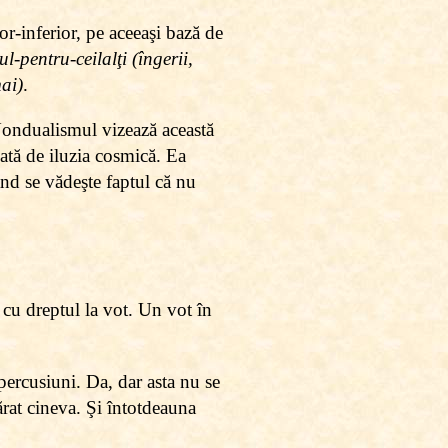
or-inferior, pe aceeaşi bază de
ul-pentru-ceilalţi (îngerii,
ai)
.
 Nondualismul vizează această
zată de iluzia cosmică. Ea
ând se vădeşte faptul că nu
 cu dreptul la vot. Un vot în
percusiuni. Da, dar asta nu se
ărat cineva. Şi întotdeauna