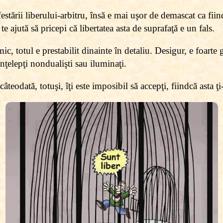
tării liberului-arbitru, însă e mai uşor de demascat ca fiin
 te ajută să pricepi că libertatea asta de suprafaţă e un fals.
, totul e prestabilit dinainte în detaliu. Desigur, e foarte 
nţelepţi nondualişti sau iluminaţi.
câteodată, totuşi, îţi este imposibil să accepţi, fiindcă asta ţ