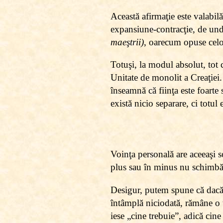
Această afirmaţie este valabil
expansiune-contracţie, de unde
maeştrii)
, oarecum opuse cel
Totuşi, la modul absolut, tot 
Unitate de monolit a Creaţiei
înseamnă că fiinţa este foarte
există nicio separare, ci totul
Voinţa personală are aceeaşi s
plus sau în minus nu schimbă 
Desigur, putem spune că dacă m
întâmplă niciodată, rămâne o t
iese „cine trebuie”, adică ci