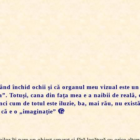
 când închid ochii şi că organul meu vizual este u
a”. Totuşi, cana din faţa mea e a naibii de reală, 
nci cum de totul este iluzie, ba, mai rău, nu exis
 că e o „imaginaţie” 🫣
ilor îţi pare un obiect separat şi fără legătură cu orice altc