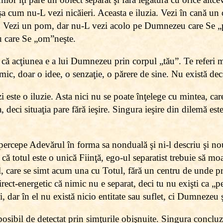
 cum nu-L vezi nicăieri. Aceasta e iluzia. Vezi în cană un o
. Vezi un pom, dar nu-L vezi acolo pe Dumnezeu care Se „
 care Se „om”neşte.
că acţiunea e a lui Dumnezeu prin corpul „tău”. Te referi me
nimic, doar o idee, o senzaţie, o părere de sine. Nu există d
i este o iluzie. Asta nici nu se poate înţelege cu mintea, ca
a, deci situaţia pare fără ieşire. Singura ieşire din dilemă es
ercepe Adevărul în forma sa nonduală şi ni-l descriu şi nou
că totul este o unică Fiinţă, ego-ul separatist trebuie să mo
l, care se simt acum una cu Totul, fără un centru de unde p
rect-energetic că nimic nu e separat, deci tu nu exişti ca 
ri, dar în el nu există nicio entitate sau suflet, ci Dumneze
osibil de detectat prin simţurile obişnuite. Singura concluz