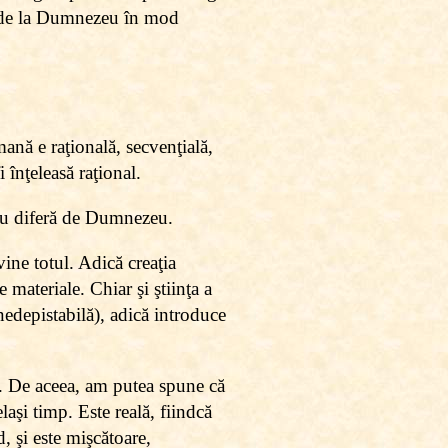
ne de la Dumnezeu în mod
ană e raţională, secvenţială,
 înţeleasă raţional.
 nu diferă de Dumnezeu.
vine totul. Adică creaţia
materiale. Chiar şi ştiinţa a
nedepistabilă), adică introduce
. De aceea, am putea spune că
laşi timp. Este reală, fiindcă
, şi este mişcătoare,