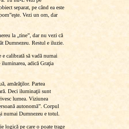
biect separat, pe când ea este
pom”eşte. Vezi un om, dar
reu la „tine”, dar nu vezi că
ecât Dumnezeu. Restul e iluzie.
re e calibrată să vadă numai
te iluminarea, adică Graţia
ă, amărâţilor. Partea
ară. Deci iluminaţii sunt
rivesc lumea. Viziunea
„persoană autonomă”. Corpul
u şi numai Dumnezeu e totul.
ie logică pe care o poate trage