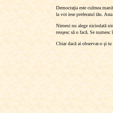
Democraţia este culmea manifes
la vot iese preferatul tău. Asta
Nimeni nu alege niciodată nimic
reuşesc să o facă. Se numesc î
Chiar dacă ai observat-o şi tu 