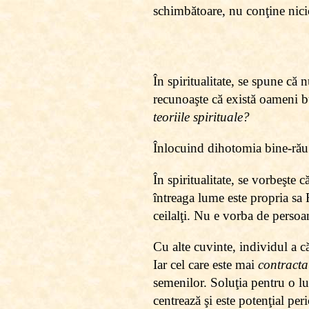
schimbătoare, nu conţine nic
În spiritualitate, se spune că 
recunoaşte că există oameni bu
teoriile spirituale?
Înlocuind dihotomia bine-rău
În spiritualitate, se vorbeşt
întreaga lume este propria sa Fi
ceilalţi. Nu e vorba de persoan
Cu alte cuvinte, individul a c
Iar cel care este mai
contracta
semenilor. Soluţia pentru o lu
centrează şi este potenţial pe