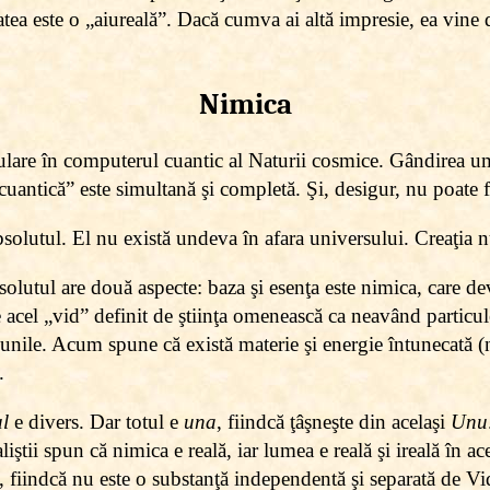
atea este o „aiureală”. Dacă cumva ai altă impresie, ea vi
Nimica
ulare în computerul cuantic al Naturii cosmice. Gândirea um
uantică” este simultană şi completă. Şi, desigur, nu poate fi
olutul. El nu există undeva în afara universului. Creaţia
solutul are două aspecte: baza şi esenţa este nimica, care de
acel „vid” definit de ştiinţa omenească ca neavând particule 
iunile. Acum spune că există materie şi energie întunecată (
.
ul
e divers. Dar totul e
una
, fiindcă ţâşneşte din acelaşi
Unu
tii spun că nimica e reală, iar lumea e reală şi ireală în ace
ă, fiindcă nu este o substanţă independentă şi separată de Vid