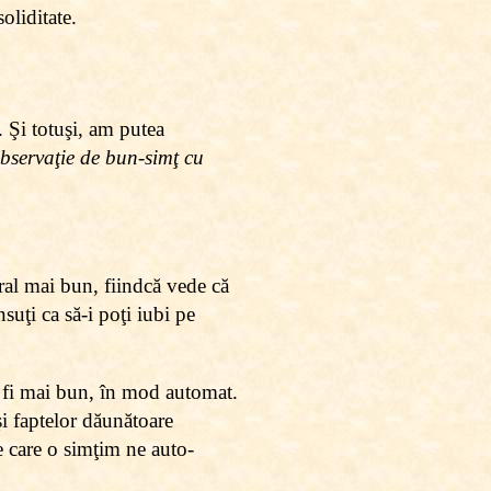
oliditate.
e. Şi totuşi, am putea
servaţie de bun-simţ cu
ral mai bun, fiindcă vede că
nsuţi ca să-i poţi iubi pe
 fi mai bun, în mod automat.
şi faptelor dăunătoare
e care o simţim ne auto-