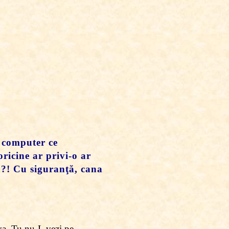
n computer ce
oricine ar privi-o ar
tă?! Cu siguranţă, cana
eva. Tu nu-L vezi pe