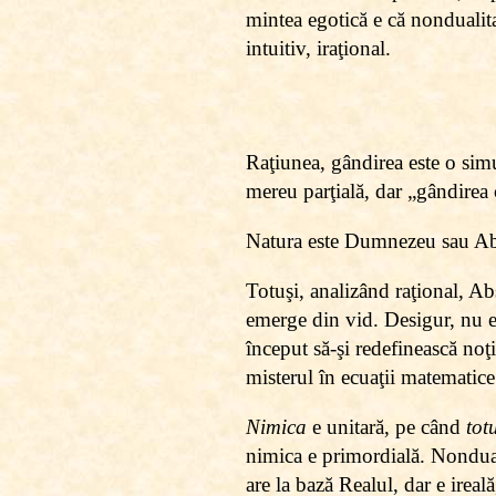
mintea egotică e că nondualit
intuitiv, iraţional.
Raţiunea, gândirea este o sim
mereu parţială, dar „gândirea c
Natura este Dumnezeu sau Abs
Totuşi, analizând raţional, Ab
emerge din vid. Desigur, nu e 
început să-şi redefinească noţ
misterul în ecuaţii matematice
Nimica
e unitară, pe când
tot
nimica e primordială. Nondualiş
are la bază Realul, dar e ireal