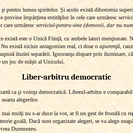
ă şi pentru lumea spiritelor. Şi acolo există dihotomia superi
 provine împărţirea entităţilor în cele care urmăresc
servici
or care urmăresc
serviciul-pentru-sine (demonii, dar nu num
ce există este o Unică Fiinţă, cu ambele laturi menţionate.
. Nu există niciun antagonism real, ci doar o
aparenţă
, cau
 supusă iluziei separării. Ignoranţa dispare prin iluminare, c
 e un joc de măşti al Unicului.
Liber-arbitru democratic
oartă ca şi voinţa democratică. Liberul-arbitru e comparabil
soarta alegerilor.
ai mulţi nu s-ar duce la vot, ar fi un gest de frondă cu re
eorie goală. Dacă sunt organizate alegeri, se va alege neap
ne vrea Dumnezeu.