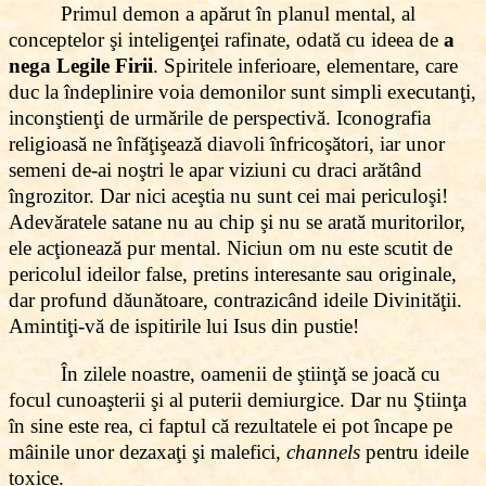
Primul demon a apărut în planul mental, al
conceptelor şi inteligenţei rafinate, odată cu ideea de
a
nega Legile Firii
. Spiritele inferioare, elementare, care
duc la îndeplinire voia demonilor sunt simpli executanţi,
inconştienţi de urmările de perspectivă. Iconografia
religioasă ne înfăţişează diavoli înfricoşători, iar unor
semeni de-ai noştri le apar viziuni cu draci arătând
îngrozitor. Dar nici aceştia nu sunt cei mai periculoşi!
Adevăratele satane nu au chip şi nu se arată muritorilor,
ele acţionează pur mental. Niciun om nu este scutit de
pericolul ideilor false, pretins interesante sau originale,
dar profund dăunătoare, contrazicând ideile Divinităţii.
Amintiţi-vă de ispitirile lui Isus din pustie!
În zilele noastre, oamenii de ştiinţă se joacă cu
focul cunoaşterii şi al puterii demiurgice. Dar nu Ştiinţa
în sine este rea, ci faptul că rezultatele ei pot încape pe
mâinile unor dezaxaţi şi malefici,
channels
pentru ideile
toxice.