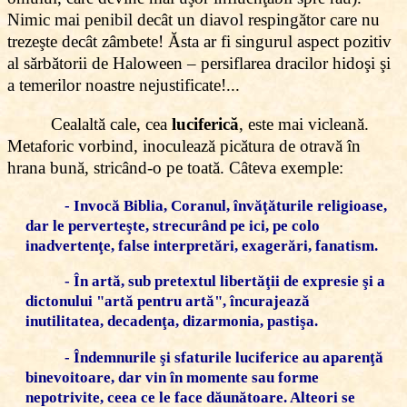
Nimic mai penibil decât un diavol respingător care nu
trezeşte decât zâmbete! Ăsta ar fi singurul aspect pozitiv
al sărbătorii de Haloween – persiflarea dracilor hidoşi şi
a temerilor noastre nejustificate!...
Cealaltă cale, cea
luciferică
, este mai vicleană.
Metaforic vorbind, inoculează picătura de otravă în
hrana bună, stricând-o pe toată. Câteva exemple:
- Invocă Biblia, Coranul, învăţăturile religioase,
dar le perverteşte, strecurând pe ici, pe colo
inadvertenţe, false interpretări, exagerări, fanatism.
- În artă, sub pretextul libertăţii de expresie şi a
dictonului "artă pentru artă", încurajează
inutilitatea, decadenţa, dizarmonia, pastişa.
- Îndemnurile şi sfaturile luciferice au aparenţă
binevoitoare, dar vin în momente sau forme
nepotrivite, ceea ce le face dăunătoare. Alteori se