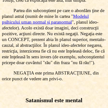
Totuşi, cred că explicaţia este alta
, mai simplă
.
Partea din subconştient pe care o abordăm ţine de
planul astral (numit de mine în cartea "
Modelul
psihicului uman normal şi paranormal
", planul ideo-
afectelor). Acolo există doar imagini, deci construcţii
pozitive, acţiuni directe. Nu există negaţii. Negaţia este
un CONCEPT, prezent abia în planul superior, mentalo-
cauzal, al abstracţiilor. În planul ideo-afectelor negarea,
restricţia, interzicerea fie că nu este înţeleasă deloc, fie că
este înţeleasă în sens invers (de exemplu, subconştientul
pricepe doar cuvântul "rău" din fraza "nu fă rău!").
NEGAŢIA este prima ABSTRACŢIUNE, din
orice punct de vedere am privi-o.
Satanismul este mental