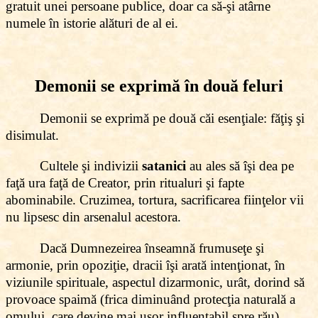
gratuit unei persoane publice, doar ca să-şi atârne
numele în istorie alături de al ei.
Demonii se exprimă în două feluri
Demonii se exprimă pe două căi esenţiale: făţiş şi
disimulat.
Cultele şi indivizii
satanici
au ales să îşi dea pe
faţă ura faţă de Creator, prin ritualuri şi fapte
abominabile. Cruzimea, tortura, sacrificarea fiinţelor vii
nu lipsesc din arsenalul acestora.
Dacă Dumnezeirea înseamnă frumuseţe şi
armonie, prin opoziţie, dracii îşi arată intenţionat, în
viziunile spirituale, aspectul dizarmonic, urât, dorind să
provoace spaimă (frica diminuând protecţia naturală a
omului, care devine mai uşor influenţabil spre rău).