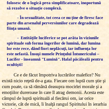
folosesc de o logică prea simplificatoare, inoportună
să rezolve o situaţie complexă.
- În sexualitate, tot ceea ce nu ţine de firesc face
parte din arsenalul perversiunilor care degradează
fiinţa umană.
- Entităţile luciferice se pot arăta în viziunile
spirituale sub forma îngerilor de lumină, dar lumina
lor este rece, dând fiori neplăcuţi, iar influenţa lor
este nefastă. Însuşi numele Prinţului Întunericului –
Lucifer - înseamnă "Lumină". Halal păcăleală pentru
ocultişti!
Ce e de făcut împotriva lucrărilor malefice? Nu
există nicio reţetă de-a gata. Fiecare om luptă cum ştie şi
cum poate, ca să rămână deasupra mocirlei morale şi a
emoţiilor dureroase în care îl atrag demonii. Acesta este
câmpul de luptă spirituală al fiecărui om, iar orice
victorie, cât de mică, îi înalţă rangul Spiritului în ierarhia