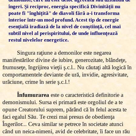
îngeri. Şi reciproc, energia specifică Divinităţii nu
poate fi "înghiţită" de diavoli fără a-i transforma
interior într-un mod profund. Acest tip de energie
esenţială iradiază de la nivel de conştiinţă, cel mai
subtil nivel al perispiritului, de unde influenţează
restul nivelelor energetice.
Singura raţiune a demonilor este negarea
manifestărilor divine de iubire, generozitate, blândeţe,
frumuseţe, îngrijirea vieţii ş.c.l.. Nu căutaţi altă logică în
comportamentele deviante de ură, invidie, agresivitate,
urâciune, crime în serie ş.c.l.!
Înfumurarea
este o caracteristică definitorie a
demonismului. Sursa ei primară este orgoliul de a te
opune Creatorului suprem, părând că în felul acesta te
faci egalul Său. Te crezi mai presus de obedienţa
Îngerilor... Ceva similar se petrece în societate atunci
când un neica-nimeni, avid de celebritate, îi face un rău