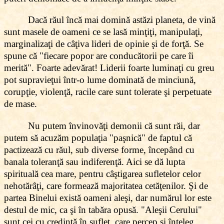
Dacă răul încă mai domină astăzi planeta, de vină
sunt masele de oameni ce se lasă minţiţi, manipulaţi,
marginalizaţi de câţiva lideri de opinie şi de forţă. Se
spune că "fiecare popor are conducătorii pe care îi
merită". Foarte adevărat! Liderii foarte luminaţi cu greu
pot supravieţui într-o lume dominată de minciună,
corupţie, violenţă, racile care sunt tolerate şi perpetuate
de mase.
Nu putem învinovăţi demonii că sunt răi, dar
putem să acuzăm populaţia "paşnică" de faptul că
pactizează cu răul, sub diverse forme, începând cu
banala toleranţă sau indiferenţă. Aici se dă lupta
spirituală cea mare, pentru câştigarea sufletelor celor
nehotărâţi, care formează majoritatea cetăţenilor. Şi de
partea Binelui există oameni aleşi, dar numărul lor este
destul de mic, ca şi în tabăra opusă. "Aleşii Cerului"
sunt cei cu credinţă în suflet, care percep şi înţeleg