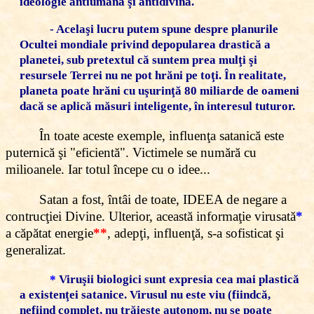
ideologie antiumană şi antidivină.
- Acelaşi lucru putem spune despre planurile
Ocultei mondiale privind depopularea drastică a
planetei, sub pretextul că suntem prea mulţi şi
resursele Terrei nu ne pot hrăni pe toţi. În realitate,
planeta poate hrăni cu uşurinţă 80 miliarde de oameni
dacă se aplică măsuri inteligente, în interesul tuturor.
În toate aceste exemple, influenţa satanică este
puternică şi "eficientă". Victimele se numără cu
milioanele. Iar totul începe cu o idee...
Satan a fost, întâi de toate, IDEEA de negare a
contrucţiei Divine. Ulterior, această informaţie virusată
*
a căpătat energie
**
, adepţi, influenţă, s-a sofisticat şi
generalizat.
*
Viruşii biologici sunt expresia cea mai plastică
a existenţei satanice. Virusul nu este viu (fiindcă,
nefiind complet, nu trăieşte autonom, nu se poate