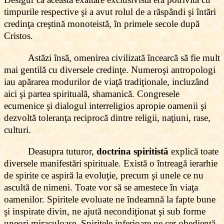
timpurile respective şi a avut rolul de a răspândi şi întări
credinţa creştină monoteistă, în primele secole după
Cristos.
Astăzi însă, omenirea civilizată încearcă să fie mult
mai gentilă cu diversele credinţe. Numeroşi antropologi
iau apărarea modurilor de viaţă tradiţionale, incluzând
aici şi partea spirituală, shamanică. Congresele
ecumenice şi dialogul interreligios apropie oamenii şi
dezvoltă toleranţa reciprocă dintre religii, naţiuni, rase,
culturi.
Deasupra tuturor,
doctrina spiritistă
explică toate
diversele manifestări spirituale. Există o întreagă ierarhie
de spirite ce aspiră la evoluţie, precum şi unele ce nu
ascultă de nimeni. Toate vor să se amestece în viaţa
oamenilor. Spiritele evoluate ne îndeamnă la fapte bune
şi inspirate divin, ne ajută necondiţionat şi sub forme
uneori miraculoase. Spiritele inferioare ne cer obedienţă,