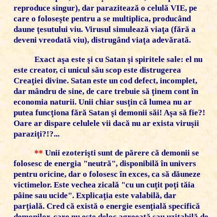
reproduce singur), dar parazitează o celulă VIE, pe
care o foloseşte pentru a se multiplica, producând
daune ţesutului viu. Virusul simulează viaţa (fără a
deveni vreodată viu), distrugând viaţa adevărată.
Exact aşa este şi cu Satan şi spiritele sale: el nu
este creator, ci unicul său scop este distrugerea
Creaţiei divine. Satan este un cod defect, incomplet,
dar mândru de sine, de care trebuie să ţinem cont în
economia naturii. Unii chiar susţin că lumea nu ar
putea funcţiona fără Satan şi demonii săi! Aşa să fie?!
Oare ar dispare celulele vii dacă nu ar exista viruşii
paraziţi?!?...
**
Unii ezoterişti sunt de părere că demonii se
folosesc de energia "neutră", disponibilă în univers
pentru oricine, dar o folosesc în exces, ca să dăuneze
victimelor. Este vechea zicală "cu un cuţit poţi tăia
pâine sau ucide". Explicaţia este valabilă, dar
parţială. Cred că există o energie esenţială specifică
demonilor, care nu este deloc agreeată sau uzitabilă de