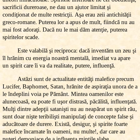
sacrificii dureroase, ne dau un ajutor limitat şi
condiţionat de multe restricţii. Aşa erau zeii antichităţii
greco-romane. Puterea lor a apus de mult, fiindcă nu au
mai fost adoraţi. Dacă nu le mai dăm atenţie, puterea
spiritelor scade.
Este valabilă şi reciproca: dacă inventăm un zeu şi
îl hrănim cu energia noastră mentală, imediat va apare
un spirit care îi va da realitate, putere, influenţă.
Astăzi sunt de actualitate entităţi malefice precum
Lucifer, Baphomet, Satan, hrănite de aspiraţia unora de a
le îndeplini voia pe Pământ. Mintea oamenilor este
alunecoasă, ea poate fi uşor distrasă, păcălită, influenţată.
Mulţi dintre adepţii satanişti nu au neapărat un spirit rău,
sunt doar nişte teribilişti manipulaţi de concepte false şi
aducătoare de durere. Există, desigur, şi spirite foarte
malefice încarnate în oameni, nu multe!, dar care au
puteri demoniace de a influenţa minţile slabe.