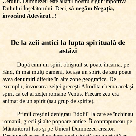
Cerului. Dumnezeu este aliatul nostru sigur împotriva
Duhului Înşelătorului. Deci,
să negăm Negaţia,
invocând Adevărul
...!
De la zeii antici la lupta spirituală de
astăzi
După cum un spirit obişnuit se poate încarna, pe
rând, în mai mulţi oameni, tot aşa un spirit de zeu poate
avea denumiri diferite în alte zone geografice. De
exemplu, invocarea zeiţei greceşti Afrodita chema acelaşi
spirit ca cel al zeiţei romane Venus. Fiecare zeu era
animat de un spirit (sau grup de spirite).
Primii creştini denigrau "idolii" la care se închinau
romanii, grecii şi alte popoare antice. Îi contrapuneau pe
Mântuitorul Isus şi pe Unicul Dumnezeu creator.
Desigur că această exaltare exclusivistă era potrivită cu