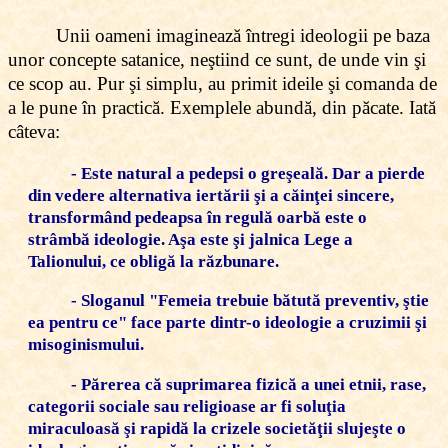
Unii oameni imaginează întregi ideologii pe baza
unor concepte satanice, neştiind ce sunt, de unde vin şi
ce scop au. Pur şi simplu, au primit ideile şi comanda de
a le pune în practică. Exemplele abundă, din păcate. Iată
câteva:
- Este natural a pedepsi o greşeală. Dar a pierde
din vedere alternativa iertării şi a căinţei sincere,
transformând pedeapsa în regulă oarbă este o
strâmbă ideologie. Aşa este şi jalnica Lege a
Talionului, ce obligă la răzbunare.
- Sloganul "Femeia trebuie bătută preventiv, ştie
ea pentru ce" face parte dintr-o ideologie a cruzimii şi
misoginismului.
- Părerea că suprimarea fizică a unei etnii, rase,
categorii sociale sau religioase ar fi soluţia
miraculoasă şi rapidă la crizele societăţii slujeşte o