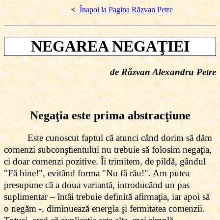
<
Înapoi la Pagina Răzvan Petre
NEGAREA NEGAŢIEI
de Răzvan Alexandru Petre
Negaţia este prima abstracţiune
Este cunoscut faptul că atunci când dorim să dăm
comenzi subconştientului nu trebuie să folosim negaţia,
ci doar comenzi pozitive. Îi trimitem, de pildă, gândul
"Fă bine!", evitând forma "Nu fă rău!". Am putea
presupune că a doua variantă, introducând un pas
suplimentar – întâi trebuie definită afirmaţia, iar apoi să
o negăm -, diminuează energia şi fermitatea comenzii.