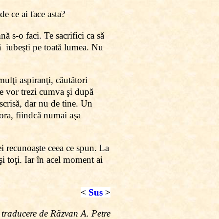
de ce ai face asta?
ă s-o faci. Te sacrifici ca să
inţă iubeşti pe toată lumea. Nu
ulţi aspiranţi, căutători
 se vor trezi cumva şi după
 scrisă, dar nu de tine. Un
ltora, fiindcă numai aşa
ei recunoaşte ceea ce spun. La
şi toţi. Iar în acel moment ai
<
Sus
>
traducere de Răzvan A. Petre