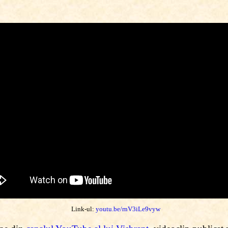
Link-ul:
youtu.be/rnV3iLe9vyw