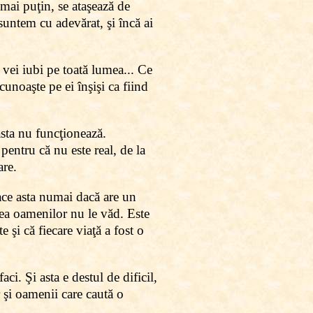
 mai puţin, se ataşează de
 suntem cu adevărat, şi încă ai
, vei iubi pe toată lumea... Ce
cunoaşte pe ei înşişi ca fiind
asta nu funcţionează.
pentru că nu este real, de la
are.
face asta numai dacă are un
tea oamenilor nu le văd. Este
e şi că fiecare viaţă a fost o
ci. Şi asta e destul de dificil,
 şi oamenii care caută o