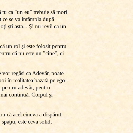
că tu ca "un eu" trebuie să mori
at ce se va întâmpla după
ţi şti asta... Şi nu revii ca un
că un rol şi este folosit pentru
entru că nu este un "cine", ci
se vor regăsi ca Adevăr, poate
oi în realitatea bazată pe ego.
u" pentru adevăr, pentru
u mai continuă. Corpul şi
tru că acel cineva a dispărut.
spaţiu, este ceva solid,