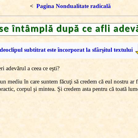
<
Pagina Nondualitate radicală
 se întâmplă după ce afli adevă
deoclipul subtitrat este încorporat la sfârşitul textului
i adevărul a ceea ce eşti?
-un mediu în care suntem făcuţi să credem că eul nostru ar fi
practic, corpul şi mintea
.
Şi credem asta pentru că toată lum