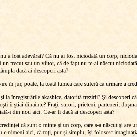
 nu a fost adevărat? Că nu ai fost niciodată un corp,
nicioda
 un trecut sau un viitor, că de fapt nu te-ai născut niciodat
ntâmpla dacă ai descoperi asta?
ire în jur, poate, la toată lumea care suferă ca urmare a cred
şi la înregistrările akashice, datorită trezirii? Şi descoperi că
noşti îi ştiai dinainte? Fraţi, surori, prieteni, parteneri, duşm
 iată-i din nou aici. Ce-ar fi dacă ai descoperi asta?
 credinţei că sunt o minte şi un corp, care s-a născut şi are un
u e nimeni aici, că toţi, pur şi simplu, îşi folosesc imaginaţ