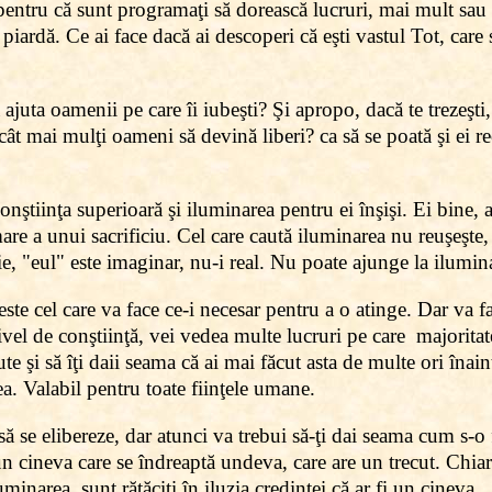
, pentru că sunt programaţi să dorească lucruri, mai mult sau
 piardă. Ce ai face dacă ai descoperi că eşti vastul Tot, care
 ajuta oamenii pe care îi iubeşti? Şi apropo, dacă te trezeşti
 cât mai mulţi oameni să devină liberi? ca să se poată şi ei re
nştiinţa superioară şi iluminarea pentru ei înşişi. Ei bine, 
re a unui sacrificiu. Cel care caută iluminarea nu reuşeşte, 
, "eul" este imaginar, nu-i real. Nu poate ajunge la ilumin
 este cel care va face ce-i necesar pentru a o atinge. Dar va 
vel de conştiinţă, vei vedea multe lucruri pe care majorita
cute şi să îţi daii seama că ai mai făcut asta de multe ori înaint
ea. Valabil pentru toate fiinţele umane.
ă se elibereze, dar atunci va trebui să-ţi dai seama cum s-o fa
n cineva care se îndreaptă undeva, care are un trecut. Chiar
minarea, sunt rătăciţi în iluzia credinţei că ar fi un cineva.