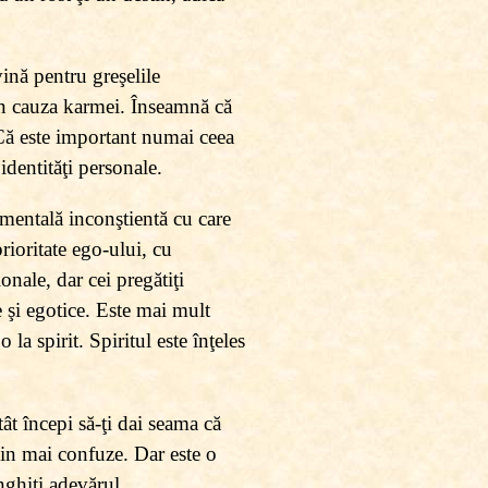
ină pentru greşelile
 din cauza karmei. Înseamnă că
 Că este important numai ceea
identităţi personale.
 mentală inconştientă cu care
rioritate ego-ului, cu
onale, dar cei pregătiţi
 şi egotice. Este mai mult
la spirit. Spiritul este înţeles
tât începi să-ţi dai seama că
devin mai confuze. Dar este o
înghiţi adevărul.