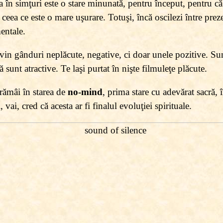
 în simţuri este o stare minunată, pentru început, pentru c
ea ce este o mare uşurare. Totuşi, încă oscilezi între preze
mentale.
in gânduri neplăcute, negative, ci doar unele pozitive. Sun
 sunt atractive. Te laşi purtat în nişte filmuleţe plăcute.
 rămâi în starea de
no-mind
, prima stare cu adevărat sacră, î
ai, cred că acesta ar fi finalul evoluţiei spirituale.