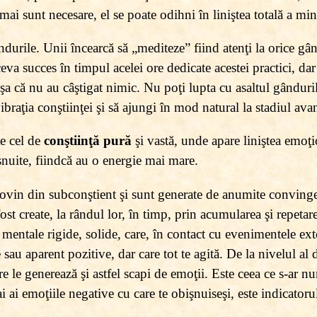
mai sunt necesare, el se poate odihni în liniştea totală a minţ
ndurile. Unii încearcă să „mediteze” fiind atenţi la orice gân
va succes în timpul acelei ore dedicate acestei practici, da
a că nu au câştigat nimic. Nu poţi lupta cu asaltul gânduril
vibraţia conştiinţei şi să ajungi în mod natural la stadiul ava
te cel de
conştiinţă pură
şi vastă, unde apare liniştea emoţ
şnuite, fiindcă au o energie mai mare.
rovin din subconştient şi sunt generate de anumite convinge
ost create, la rândul lor, în timp, prin acumularea şi repeta
te mentale rigide, solide, care, în contact cu evenimentele e
 sau aparent pozitive, dar care tot te agită. De la nivelul al 
e le generează şi astfel scapi de emoţii. Este ceea ce s-ar n
i emoţiile negative cu care te obişnuiseşi, este indicatorul 