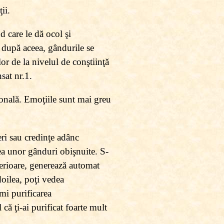
ii.
d care le dă ocol şi
r după aceea, gândurile se
or de la nivelul de conştiinţă
nsat nr.1.
ională. Emoţiile sunt mai greu
ri sau credinţe adânc
rea unor gânduri obişnuite. S-
xterioare, generează automat
doilea, poţi vedea
umi purificarea
că ţi-ai purificat foarte mult