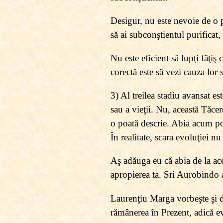
Desigur, nu este nevoie de o p
să ai subconştientul purificat
Nu este eficient să lupţi făţi
corectă este să vezi cauza lor 
3) Al treilea stadiu avansat es
sau a vieţii. Nu, această Tăcer
o poată descrie. Abia acum poţ
În realitate, scara evoluţiei nu
Aş adăuga eu că abia de la ace
apropierea ta. Sri Aurobindo a
Laurenţiu Marga vorbeşte şi d
rămânerea în Prezent, adică ev