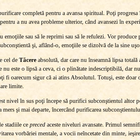
urificare completă pentru a avansa spiritual. Poţi progresa 
, pentru a nu avea probleme ulterior, când avansezi în experie
ş cu emoţiile sau să le reprimi sau să le refulezi. Vor produc
subconştientă şi, aflând-o, emoţiile se dizolvă de la sine uşo
te cel de
Tăcere
absolută, dar care nu înseamnă lipsa totală 
e nu este o lipsă a ceva, ci o plinătate indescriptibilă, dar n
i fi oarecum sigur că ai atins Absolutul. Totuşi, este doar o
 are limite.
st nivel în sus poţi începe să purifici subconştientul altor 
 mers şi mai departe, încercând purificarea subconştientului
e stadiile ce
preced
aceste niveluri avansate. Primul semnific
itarea vorbăriei mentale, a vocii neîncetate din minte, ieşire