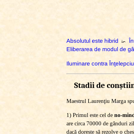
Absolutul este hibrid
În
Eliberarea de modul de gân
Iluminare contra Înţelepci
Stadii de conşti
Maestrul Laurenţiu Marga spun
1) Primul este cel de
no-min
are circa 70000 de gânduri zil
dacă doreşte să rezolve o che