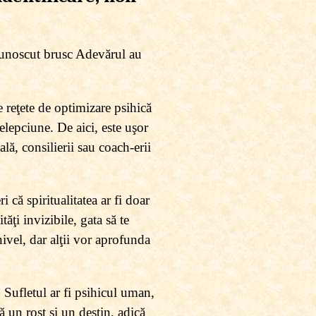
 cunoscut brusc Adevărul au
e reţete de optimizare psihică
ţelepciune. De aici, este uşor
ală, consilierii sau coach-erii
i că spiritualitatea ar fi doar
ţi invizibile, gata să te
nivel, dar alţii vor aprofunda
t. Sufletul ar fi psihicul uman,
ă un rost şi un destin, adică