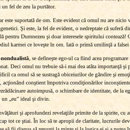
 un fel de zeu la purtător.
dar este suportată de om. Este evident că omul nu are nicio v
u genetici. Şi este, la fel de evident, o nedreptate că suferă
bilă pentru Dumnezeu şi doar interesele spiritului contează!
ediul karmei ce loveşte în om. Iată o primă umilinţă a falsei 
l-nondualistă
, se defineşte ego-ul ca fiind acea programare
nat. Deci omul nu trebuie să-i mai dea atâta importanţă şi p
ificil ca omul să se sustragă obiceiurilor de gândire şi emoţi
, acţionând conştient împotriva condiţionărilor inconştiente
zrădăcinare autoimpusă, o schimbare de identitate, de la ego 
, un „eu” ideal şi divin.
nvăţături şi aprofundezi revelaţiile primite de la spirite, cu a
cap tot ce ştiai. În loc să te apropii de claritate, lucrurile 
e să fii dispus să renunţi la minte şi la logica ei şi a putea 