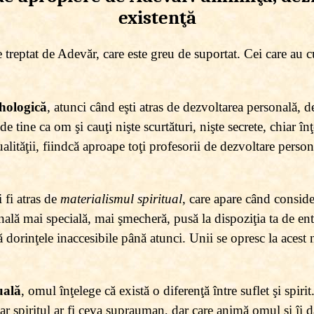
existenţă
 treptat de Adevăr, care este greu de suportat. Cei care au
ihologică
, atunci când eşti atras de dezvoltarea personală, d
de tine ca om şi cauţi nişte scurtături, nişte secrete, chiar în
ualităţii, fiindcă aproape toţi profesorii de dezvoltare person
i fi atras de
materialismul spiritual
, care apare când consider
lă mai specială, mai şmecheră, pusă la dispoziţia ta de entită
ă dorinţele inaccesibile până atunci. Unii se opresc la acest 
uală
, omul înţelege că există o diferenţă între suflet şi spiri
iar spiritul ar fi ceva suprauman, dar care animă omul şi îi d