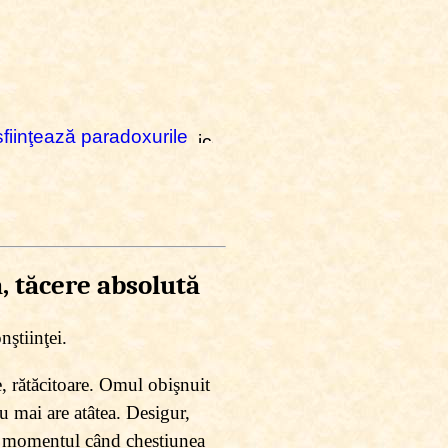
fiinţează paradoxurile
, tăcere absolută
nştiinţei.
, rătăcitoare. Omul obişnuit
u mai are atâtea. Desigur,
 în momentul când chestiunea