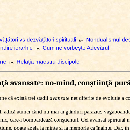
văţători vs dezvăţători spirituali
Nondualismul des
dire ierarhic
Cum ne vorbeşte Adevărul
une
Relaţia maestru-discipole
inţă avansate: no-mind, conştiinţă pură
e că există trei stadii
avansate
net diferite de evoluţie a co
d
, adică atunci când nu mai ai gânduri parazite, vagaboande
nic, care-i bombardează conştientul. Cel avansat spiritual n
stiune, poate apela la minte şi la memorie ca înainte. Dar,