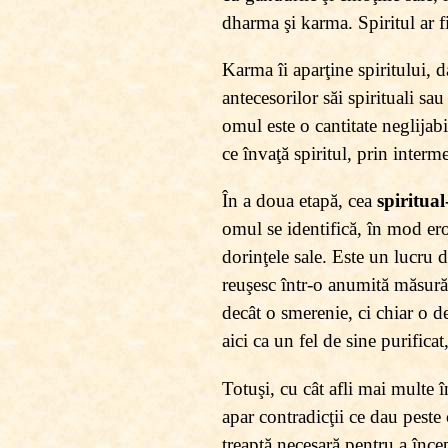
dharma şi karma. Spiritul ar fi
Karma îi aparţine spiritului, 
antecesorilor săi spirituali sa
omul este o cantitate neglija
ce învaţă spiritul, prin interm
În a doua etapă, cea
spiritua
omul se identifică, în mod ero
dorinţele sale. Este un lucru d
reuşesc într-o anumită măsură
decât o smerenie, ci chiar o de
aici ca un fel de sine purificat
Totuşi, cu cât afli mai multe î
apar contradicţii ce dau peste 
treaptă necesară pentru a încep