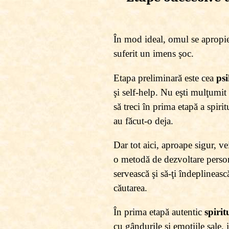
În mod ideal, omul se apropie
suferit un imens şoc.
Etapa preliminară este cea
ps
şi self-help. Nu eşti mulţumit 
să treci în prima etapă a spirit
au făcut-o deja.
Dar tot aici, aproape sigur, ve
o metodă de dezvoltare persona
servească şi să-ţi îndeplineasc
căutarea.
În prima etapă autentic
spirit
cu gândurile şi emoţiile sale, 