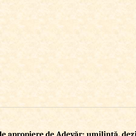
de apropiere de Adevăr: umilinţă, dezi