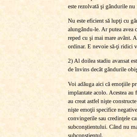
este rezolvată şi gândurile nu 
Nu este eficient să lupţi cu gâ
alungându-le. Ar putea avea ce
reped cu şi mai mare avânt. Aş
ordinar. E nevoie să-ţi ridici 
2) Al doilea stadiu avansat es
de învins decât gândurile obi
Voi adăuga aici că emoţiile p
implantate acolo. Acestea au f
au creat astfel nişte construc
nişte emoţii specifice negative
convingerile sau credinţele car
subconştientului. Când nu mai a
subconştientul.