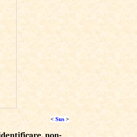
<
Sus
>
dentificare, non-