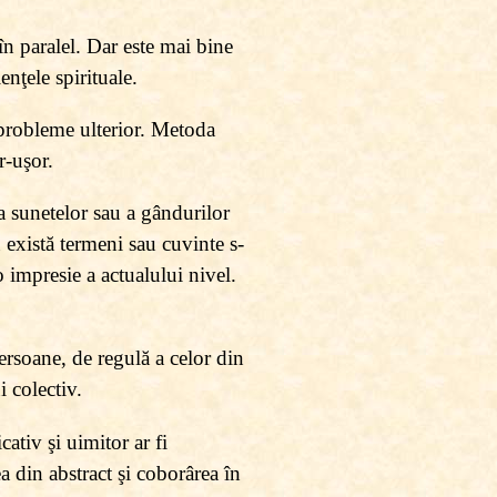
în paralel. Dar este mai bine
nţele spirituale.
e probleme ulterior. Metoda
r-uşor.
a sunetelor sau a gândurilor
u există termeni sau cuvinte s-
 impresie a actualului nivel.
persoane, de regulă a celor din
 colectiv.
ativ şi uimitor ar fi
a din abstract şi coborârea în