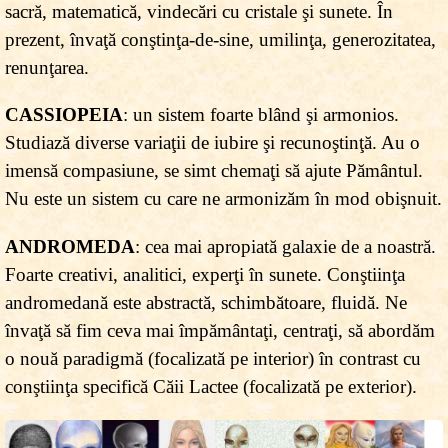
sacră, matematică, vindecări cu cristale şi sunete. În
prezent, învaţă conştinţa-de-sine, umilinţa, generozitatea,
renunţarea.
CASSIOPEIA
: un sistem foarte blând şi armonios.
Studiază diverse variaţii de iubire şi recunoştinţă. Au o
imensă compasiune, se simt chemaţi să ajute Pământul.
Nu este un sistem cu care ne armonizăm în mod obişnuit.
ANDROMEDA
: cea mai apropiată galaxie de a noastră.
Foarte creativi, analitici, experţi în sunete. Conştiinţa
andromedană este abstractă, schimbătoare, fluidă. Ne
învaţă să fim ceva mai împământaţi, centraţi, să abordăm
o nouă paradigmă (focalizată pe interior) în contrast cu
conştiinţa specifică Căii Lactee (focalizată pe exterior).