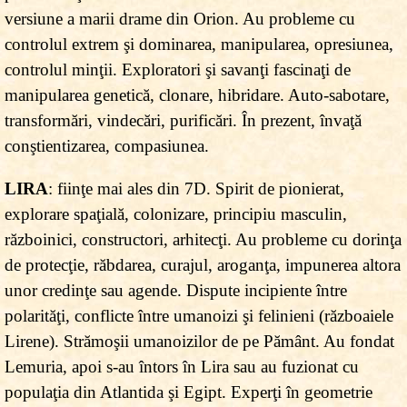
versiune a marii drame din Orion. Au probleme cu
controlul extrem şi dominarea, manipularea, opresiunea,
controlul minţii. Exploratori şi savanţi fascinaţi de
manipularea genetică, clonare, hibridare. Auto-sabotare,
transformări, vindecări, purificări. În prezent, învaţă
conştientizarea, compasiunea.
LIRA
: fiinţe mai ales din 7D. Spirit de pionierat,
explorare spaţială, colonizare, principiu masculin,
războinici, constructori, arhitecţi. Au probleme cu dorinţa
de protecţie, răbdarea, curajul, aroganţa, impunerea altora
unor credinţe sau agende. Dispute incipiente între
polarităţi, conflicte între umanoizi şi felinieni (războaiele
Lirene). Strămoşii umanoizilor de pe Pământ. Au fondat
Lemuria, apoi s-au întors în Lira sau au fuzionat cu
populaţia din Atlantida şi Egipt. Experţi în geometrie