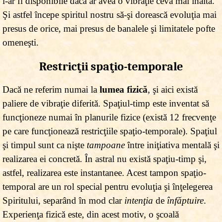
i-ar fi disponibile dacă ar avea o vibraţie ceva mai înaltă.
Şi astfel începe spiritul nostru să-şi dorească evoluţia mai
presus de orice, mai presus de banalele şi limitatele pofte
omeneşti.
Restricţii spaţio-temporale
Dacă ne referim numai la
lumea fizică
, şi aici există
paliere de vibraţie diferită. Spaţiul-timp este inventat să
funcţioneze numai în planurile fizice (există 12 frecvenţe
pe care funcţionează restricţiile spaţio-temporale). Spaţiul
şi timpul sunt ca nişte
tampoane
între iniţiativa mentală şi
realizarea ei concretă. În astral nu există spaţiu-timp şi,
astfel, realizarea este instantanee. Acest tampon spaţio-
temporal are un rol special pentru evoluţia şi înţelegerea
Spiritului, separând în mod clar
intenţia
de
înfăptuire
.
Experienţa fizică este, din acest motiv, o şcoală