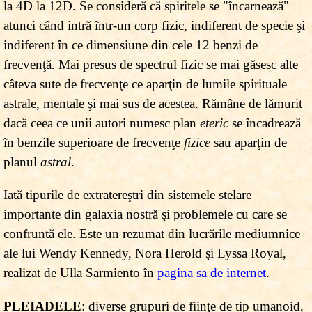
la 4D la 12D. Se consideră că spiritele se "încarnează"
atunci când intră într-un corp fizic, indiferent de specie şi
indiferent în ce dimensiune din cele 12 benzi de
frecvenţă. Mai presus de spectrul fizic se mai găsesc alte
câteva sute de frecvenţe ce aparţin de lumile spirituale
astrale, mentale şi mai sus de acestea. Rămâne de lămurit
dacă ceea ce unii autori numesc plan
eteric
se încadrează
în benzile superioare de frecvenţe
fizice
sau aparţin de
planul
astral
.
Iată tipurile de extratereştri din sistemele stelare
importante din galaxia nostră şi problemele cu care se
confruntă ele. Este un rezumat din lucrările mediumnice
ale lui Wendy Kennedy, Nora Herold şi Lyssa Royal,
realizat de Ulla Sarmiento în
pagina sa de internet
.
PLEIADELE
: diverse grupuri de fiinţe de tip umanoid,