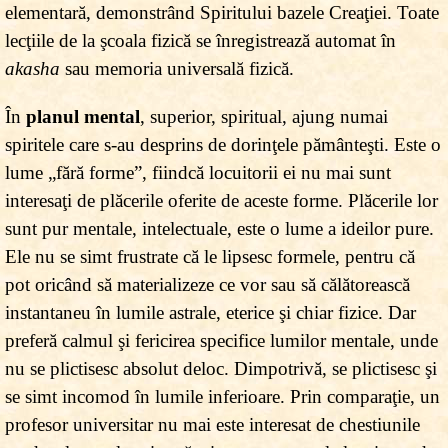
elementară, demonstrând Spiritului bazele Creaţiei. Toate
lecţiile de la şcoala fizică se înregistrează automat în
akasha
sau memoria universală fizică.
În
planul mental
, superior, spiritual, ajung numai
spiritele care s-au desprins de dorinţele pământeşti. Este o
lume „fără forme”, fiindcă locuitorii ei nu mai sunt
interesaţi de plăcerile oferite de aceste forme. Plăcerile lor
sunt pur mentale, intelectuale, este o lume a ideilor pure.
Ele nu se simt frustrate că le lipsesc formele, pentru că
pot oricând să materializeze ce vor sau să călătorească
instantaneu în lumile astrale, eterice şi chiar fizice. Dar
preferă calmul şi fericirea specifice lumilor mentale, unde
nu se plictisesc absolut deloc. Dimpotrivă, se plictisesc şi
se simt incomod în lumile inferioare. Prin comparaţie, un
profesor universitar nu mai este interesat de chestiunile