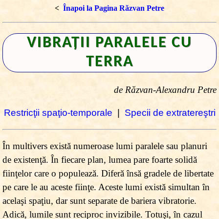
<
Înapoi la Pagina Răzvan Petre
VIBRAŢII PARALELE CU
TERRA
de Răzvan-Alexandru Petre
Restricţii spaţio-temporale
|
Specii de extratereştri
În multivers există numeroase lumi paralele sau planuri
de existenţă. În fiecare plan, lumea pare foarte solidă
fiinţelor care o populează. Diferă însă gradele de libertate
pe care le au aceste fiinţe. Aceste lumi există simultan în
acelaşi spaţiu, dar sunt separate de bariera vibratorie.
Adică, lumile sunt reciproc invizibile. Totuşi, în cazul