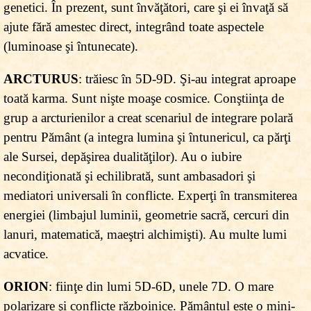
genetici. În prezent, sunt învăţători, care şi ei învaţă să
ajute fără amestec direct, integrând toate aspectele
(luminoase şi întunecate).
ARCTURUS
: trăiesc în 5D-9D. Şi-au integrat aproape
toată karma. Sunt nişte moaşe cosmice. Conştiinţa de
grup a arcturienilor a creat scenariul de integrare polară
pentru Pământ (a integra lumina şi întunericul, ca părţi
ale Sursei, depăşirea dualităţilor). Au o iubire
necondiţionată şi echilibrată, sunt ambasadori şi
mediatori universali în conflicte. Experţi în transmiterea
energiei (limbajul luminii, geometrie sacră, cercuri din
lanuri, matematică, maeştri alchimişti). Au multe lumi
acvatice.
ORION
: fiinţe din lumi 5D-6D, unele 7D. O mare
polarizare şi conflicte războinice. Pământul este o mini-