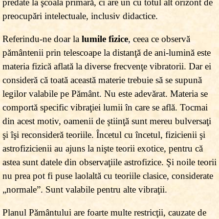
predate la şcoala primară, ci are un cu totul alt orizont de
preocupări intelectuale, inclusiv didactice.
Referindu-ne doar la
lumile fizice
, ceea ce observă
pământenii prin telescoape la distanţă de ani-lumină este
materia fizică aflată la diverse frecvenţe vibratorii. Dar ei
consideră că toată această materie trebuie să se supună
legilor valabile pe Pământ. Nu este adevărat. Materia se
comportă specific vibraţiei lumii în care se află. Tocmai
din acest motiv, oamenii de ştiinţă sunt mereu bulversaţi
şi îşi reconsideră teoriile. Încetul cu încetul, fizicienii şi
astrofizicienii au ajuns la nişte teorii exotice, pentru că
astea sunt datele din observaţiile astrofizice. Şi noile teorii
nu prea pot fi puse laolaltă cu teoriile clasice, considerate
„normale”. Sunt valabile pentru alte vibraţii.
Planul Pământului are foarte multe restricţii, cauzate de