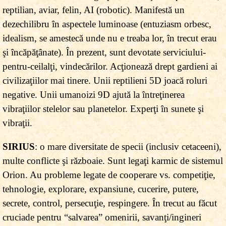
reptilian, aviar, felin, AI (robotic). Manifestă un
dezechilibru în aspectele luminoase (entuziasm orbesc,
idealism, se amestecă unde nu e treaba lor, în trecut erau
şi încăpăţânate). În prezent, sunt devotate serviciului-
pentru-ceilalţi, vindecărilor. Acţionează drept gardieni ai
civilizaţiilor mai tinere. Unii reptilieni 5D joacă roluri
negative. Unii umanoizi 9D ajută la întreţinerea
vibraţiilor stelelor sau planetelor. Experţi în sunete şi
vibraţii.
SIRIUS
: o mare diversitate de specii (inclusiv cetaceeni),
multe conflicte şi războaie. Sunt legaţi karmic de sistemul
Orion. Au probleme legate de cooperare vs. competiţie,
tehnologie, explorare, expansiune, cucerire, putere,
secrete, control, persecuţie, respingere. În trecut au făcut
cruciade pentru “salvarea” omenirii, savanţi/ingineri