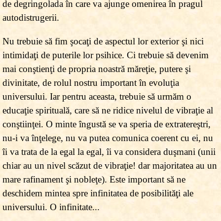
de degringolada în care va ajunge omenirea în pragul
autodistrugerii.
Nu trebuie să fim şocaţi de aspectul lor exterior şi nici
intimidaţi de puterile lor psihice. Ci trebuie să devenim
mai conştienţi de propria noastră măreţie, putere şi
divinitate, de rolul nostru important în evoluţia
universului. Iar pentru aceasta, trebuie să urmăm o
educaţie spirituală, care să ne ridice nivelul de vibraţie al
conştiinţei. O minte îngustă se va speria de extratereştri,
nu-i va înţelege, nu va putea comunica coerent cu ei, nu
îi va trata de la egal la egal, îi va considera duşmani (unii
chiar au un nivel scăzut de vibraţie! dar majoritatea au un
mare rafinament şi nobleţe). Este important să ne
deschidem mintea spre infinitatea de posibilităţi ale
universului. O infinitate...