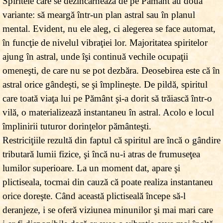
Spiritele care se dezîncarnează de pe Pământ au două
variante: să meargă într-un plan astral sau în planul
mental. Evident, nu ele aleg, ci alegerea se face automat,
în funcţie de nivelul vibraţiei lor. Majoritatea spiritelor
ajung în astral, unde îşi continuă vechile ocupaţii
omeneşti, de care nu se pot dezbăra. Deosebirea este că în
astral orice gândeşti, se şi împlineşte. De pildă, spiritul
care toată viaţa lui pe Pământ şi-a dorit să trăiască într-o
vilă, o materializează instantaneu în astral. Acolo e locul
împlinirii tuturor dorinţelor pământeşti.
Restriciţiile rezultă din faptul că spiritul are încă o gândire
tributară lumii fizice, şi încă nu-i atras de frumuseţea
lumilor superioare. La un moment dat, apare şi
plictiseala, tocmai din cauză că poate realiza instantaneu
orice doreşte. Când această plictiseală începe să-l
deranjeze, i se oferă viziunea minunilor şi mai mari care