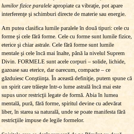
lumilor fizice paralele
apropiate ca vibraţie, pot apare
interferenţe şi schimburi directe de materie sau energie.
Am putea clasifica lumile paralele în două tipuri: cele cu
forme şi cele fără forme. Cele cu forme sunt lumile fizice,
eterice şi chiar astrale. Cele fără forme sunt lumile
mentale şi cele încă mai înalte, până la nivelul Suprem
Divin. FORMELE sunt acele corpuri – solide, lichide,
gazoase sau eterice, dar oarecum, compacte – ce
găzduiesc Conştiinţa. În această definiţie, putem spune că
un spirit care trăieşte într-o lume astrală încă mai este
supus unor restricţii legate de formă. Abia în lumea
mentală, pură, fără forme, spiritul devine cu adevărat
liber, în starea sa naturală, unde se poate manifesta fără
restricţiile impuse de legile formelor.