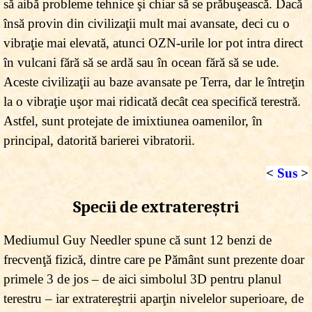
să aibă probleme tehnice şi chiar să se prăbuşească. Dacă
însă provin din civilizaţii mult mai avansate, deci cu o
vibraţie mai elevată, atunci OZN-urile lor pot intra direct
în vulcani fără să se ardă sau în ocean fără să se ude.
Aceste civilizaţii au baze avansate pe Terra, dar le întreţin
la o vibraţie uşor mai ridicată decât cea specifică terestră.
Astfel, sunt protejate de imixtiunea oamenilor, în
principal, datorită barierei vibratorii.
<
Sus
>
Specii de extratereştri
Mediumul Guy Needler spune că sunt 12 benzi de
frecvenţă fizică, dintre care pe Pământ sunt prezente doar
primele 3 de jos – de aici simbolul 3D pentru planul
terestru – iar extratereştrii aparţin nivelelor superioare, de