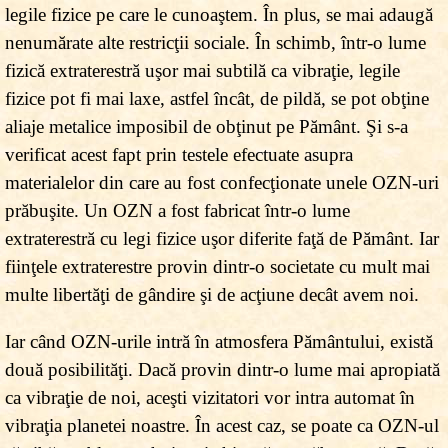
legile fizice pe care le cunoaştem. În plus, se mai adaugă
nenumărate alte restricţii sociale. În schimb, într-o lume
fizică extraterestră uşor mai subtilă ca vibraţie, legile
fizice pot fi mai laxe, astfel încât, de pildă, se pot obţine
aliaje metalice imposibil de obţinut pe Pământ. Şi s-a
verificat acest fapt prin testele efectuate asupra
materialelor din care au fost confecţionate unele OZN-uri
prăbuşite. Un OZN a fost fabricat într-o lume
extraterestră cu legi fizice uşor diferite faţă de Pământ. Iar
fiinţele extraterestre provin dintr-o societate cu mult mai
multe libertăţi de gândire şi de acţiune decât avem noi.
Iar când OZN-urile intră în atmosfera Pământului, există
două posibilităţi. Dacă provin dintr-o lume mai apropiată
ca vibraţie de noi, aceşti vizitatori vor intra automat în
vibraţia planetei noastre. În acest caz, se poate ca OZN-ul