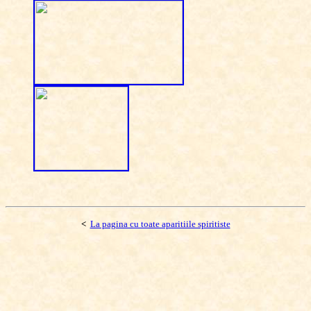
<
La pagina cu toate aparitiile spiritiste