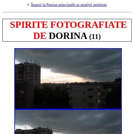
<
Înapoi la Pagina principală cu apariţii spiritiste
SPIRITE FOTOGRAFIATE
DE
DORINA
(11)