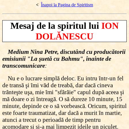
<
Înapoi la Pagina de Spiritism
Mesaj de la spiritul lui
ION
DOLĂNESCU
Medium Nina Petre, discutând cu producătorii
emisiunii "La şuetă cu Bahmu", înainte de
transcomunicare
:
Nu e o lucrare simplă deloc. Eu intru într-un fel
de transă şi îmi văd de treabă, dar dacă cineva
trânteşte uşa, mie îmi "sfârâie" capul după aceea şi
mă doare o zi întreagă. O să dureze 10 minute, 15
minute, depinde ce o să vorbească. Oricum, spiritul
este foarte traumatizat, dar dacă a murit în martie,
atunci a trecut o perioadă de timp pentru
acomodare şi şi-a mai limpezit ideile un piculeţ.