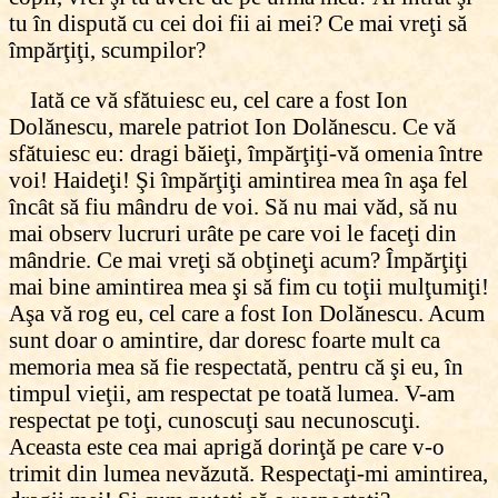
tu în dispută cu cei doi fii ai mei? Ce mai vreţi să
împărţiţi, scumpilor?
Iată ce vă sfătuiesc eu, cel care a fost Ion
Dolănescu, marele patriot Ion Dolănescu. Ce vă
sfătuiesc eu: dragi băieţi, împărţiţi-vă omenia între
voi! Haideţi! Şi împărţiţi amintirea mea în aşa fel
încât să fiu mândru de voi. Să nu mai văd, să nu
mai observ lucruri urâte pe care voi le faceţi din
mândrie. Ce mai vreţi să obţineţi acum? Împărţiţi
mai bine amintirea mea şi să fim cu toţii mulţumiţi!
Aşa vă rog eu, cel care a fost Ion Dolănescu. Acum
sunt doar o amintire, dar doresc foarte mult ca
memoria mea să fie respectată, pentru că şi eu, în
timpul vieţii, am respectat pe toată lumea. V-am
respectat pe toţi, cunoscuţi sau necunoscuţi.
Aceasta este cea mai aprigă dorinţă pe care v-o
trimit din lumea nevăzută. Respectaţi-mi amintirea,