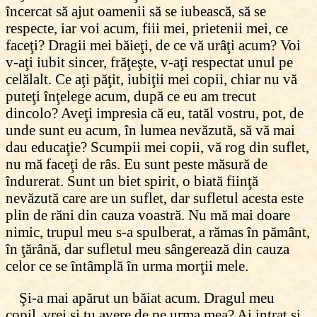
încercat să ajut oamenii să se iubească, să se
respecte, iar voi acum, fiii mei, prietenii mei, ce
faceţi? Dragii mei băieţi, de ce vă urâţi acum? Voi
v-aţi iubit sincer, frăţeşte, v-aţi respectat unul pe
celălalt. Ce aţi păţit, iubiţii mei copii, chiar nu vă
puteţi înţelege acum, după ce eu am trecut
dincolo? Aveţi impresia că eu, tatăl vostru, pot, de
unde sunt eu acum, în lumea nevăzută, să vă mai
dau educaţie? Scumpii mei copii, vă rog din suflet,
nu mă faceţi de râs. Eu sunt peste măsură de
îndurerat. Sunt un biet spirit, o biată fiinţă
nevăzută care are un suflet, dar sufletul acesta este
plin de răni din cauza voastră. Nu mă mai doare
nimic, trupul meu s-a spulberat, a rămas în pământ,
în ţărână, dar sufletul meu sângerează din cauza
celor ce se întâmplă în urma morţii mele.
Şi-a mai apărut un băiat acum. Dragul meu
copil, vrei şi tu avere de pe urma mea? Ai intrat şi