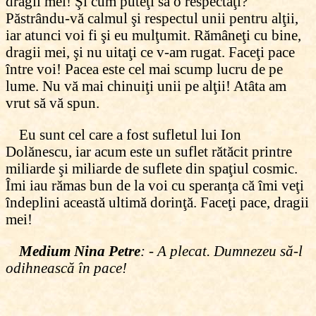
dragii mei! Şi cum puteţi să o respectaţi?
Păstrându-vă calmul şi respectul unii pentru alţii,
iar atunci voi fi şi eu mulţumit. Rămâneţi cu bine,
dragii mei, şi nu uitaţi ce v-am rugat. Faceţi pace
între voi! Pacea este cel mai scump lucru de pe
lume. Nu vă mai chinuiţi unii pe alţii! Atâta am
vrut să vă spun.
Eu sunt cel care a fost sufletul lui Ion
Dolănescu, iar acum este un suflet rătăcit printre
miliarde şi miliarde de suflete din spaţiul cosmic.
Îmi iau rămas bun de la voi cu speranţa că îmi veţi
îndeplini această ultimă dorinţă. Faceţi pace, dragii
mei!
Medium Nina Petre
: - A plecat. Dumnezeu să-l
odihnească în pace!