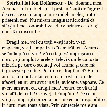
Spiritul lui Ion Dolănescu
: -
Da, doamna mea.
Acuma sunt un biet spirit peste măsură de îngrozit
de ceea ce se întâmplă între rudele mele şi între
prietenii mei. Nu mi-am imaginat niciodată că
sfârşitul meu onorabil va aduce printre cei dragi
mie atâta discordie.
Dragii mei, voi cu toţii v-aţi iubit, v-aţi
respectat, v-aţi simpatizat cît am trăit eu. Acum ce
se întâmplă cu voi? Vă certaţi, vă împroşcaţi cu
noroi, aţi umplut ziarele şi televiziunile cu toată
mizeria pe care o scoateţi voi acuma şi care mă
îngrozeşte pe mine. Pentru ce, dragii mei? Eu nu
am fost un miliardar, eu nu am fost un om de
afaceri, eu nu am avut insule, avioane, vapoare. Ce
avere am avut eu, dragii mei? Pentru ce vă urâţi
voi atît de mult? Ce aveţi de împărţit? De ce nu
vreţi să împărţiţi omenia, pe care eu am răspândit-o
în jurul meu toată viaţa. Prin cântecele mele am