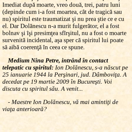
Imediat după moarte, vreo două, trei, patru luni
(depinde cum i-a fost moartea, cât de tragică sau
nu) spiritul este traumatizat şi nu prea ştie ce e cu
el. Dar Dolănescu n-a murit fulgerător, el a fost
bolnav şi îşi presimţea sfîrşitul, nu a fost o moarte
survenită incidental, aşa sper că spiritul lui poate
să aibă coerenţă în ceea ce spune.
Medium Nina Petre, intrând în contact
telepatic cu spiritul:
Ion Dolănescu, s-a născut pe
25 ianuarie 1944 la Perşinari, jud. Dâmboviţa. A
decedat pe 19 martie 2009 în Bucureşti. Voi
discuta cu spiritul său. A venit...
- Maestre Ion Dolănescu, vă mai amintiţi de
viaţa anterioară?