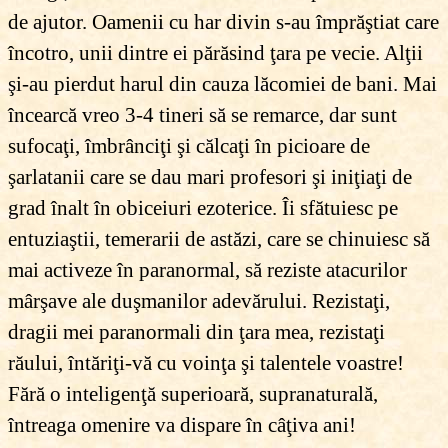
de ajutor. Oamenii cu har divin s-au împrăştiat care
încotro, unii dintre ei părăsind ţara pe vecie. Alţii
şi-au pierdut harul din cauza lăcomiei de bani. Mai
încearcă vreo 3-4 tineri să se remarce, dar sunt
sufocaţi, îmbrânciţi şi călcaţi în picioare de
şarlatanii care se dau mari profesori şi iniţiaţi de
grad înalt în obiceiuri ezoterice. Îi sfătuiesc pe
entuziaştii, temerarii de astăzi, care se chinuiesc să
mai activeze în paranormal, să reziste atacurilor
mârşave ale duşmanilor adevărului. Rezistaţi,
dragii mei paranormali din ţara mea, rezistaţi
răului, întăriţi-vă cu voinţa şi talentele voastre!
Fără o inteligenţă superioară, supranaturală,
întreaga omenire va dispare în câţiva ani!