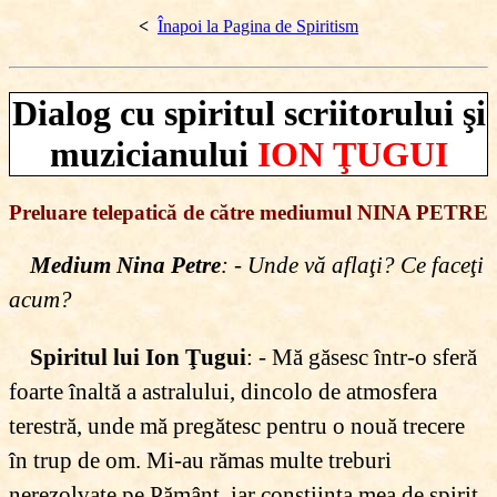
<
Înapoi la Pagina de Spiritism
Dialog cu spiritul scriitorului şi
muzicianului
ION ŢUGUI
Preluare telepatică de către mediumul NINA PETRE
Medium Nina Petre
: - Unde vă aflaţi? Ce faceţi
acum?
Spiritul lui Ion Ţugui
: - Mă găsesc într-o sferă
foarte înaltă a astralului, dincolo de atmosfera
terestră, unde mă pregătesc pentru o nouă trecere
în trup de om. Mi-au rămas multe treburi
nerezolvate pe Pământ, iar conştiinţa mea de spirit