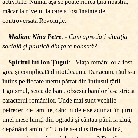
activitate. Numai aşa se poate ridica ţara noastră,
măcar la nivelul la care a fost înainte de
controversata Revoluţie.
Medium Nina Petre
: - Cum apreciaţi situaţia
socială şi politică din ţara noastră?
Spiritul lui Ion Ţugui
: - Viaţa românilor a fost
grea şi complicată dintotdeauna. Dar acum, răul s-a
întins pe fiecare metru pătrat din întinsul ţării.
Egoismul, setea de bani, obsesia banilor le-a stricat
caracterul românilor. Unde mai sunt vechile
petreceri de familie, când rudele se adunau în jurul
unei mese lungi din ogradă şi cântau până la ziuă,
depănând amintiri? Unde s-a dus firea blajină,