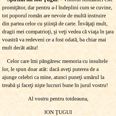
promiţător, dar pentru a-l îndeplini cum se cuvine,
tot poporul român are nevoie de multă instruire
din partea celor cu ştiinţă de carte. Învăţaţi mult,
dragii mei compatrioţi, şi veţi vedea că viaţa în ţara
voastră va redeveni ce a fost odată, ba chiar mai
mult decât atâta!
Celor care îmi pângăresc memoria cu insultele
lor, le spun doar atât: dacă aveţi puterea de a
ajunge celebri ca mine, atunci puneţi umărul la
treabă şi faceţi nişte lucruri bune în jurul vostru!
Al vostru pentru totdeauna,
ION ŢUGUI