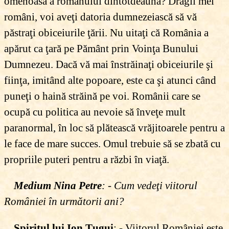
omenoasă a românului dintotdeauna? Dragii mei
români, voi aveţi datoria dumnezeiască să vă
păstraţi obiceiurile ţării. Nu uitaţi că România a
apărut ca ţară pe Pământ prin Voinţa Bunului
Dumnezeu. Dacă vă mai înstrăinaţi obiceiurile şi
fiinţa, imitând alte popoare, este ca şi atunci când
puneţi o haină străină pe voi. Românii care se
ocupă cu politica au nevoie să înveţe mult
paranormal, în loc să plătească vrăjitoarele pentru a
le face de mare succes. Omul trebuie să se zbată cu
propriile puteri pentru a răzbi în viaţă.
Medium Nina Petre
: - Cum vedeţi viitorul
României în următorii ani?
Spiritul lui Ion Ţugui
: - Viitorul României este