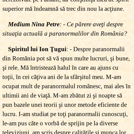
superior mă îndeamnă să trec din nou la acţiune.
Medium Nina Petre
: - Ce părere aveţi despre
situaţia actuală a paranormalilor din România?
Spiritul lui Ion Ţugui
: - Despre paranormalii
din România pot să vă spun multe lucruri, şi bune,
şi rele. Mă întristează halul în care au ajuns cu
toţii, în cei câţiva ani de la sfârşitul meu. M-am
ocupat mult de paranormalul românesc, mai ales în
ultimii ani de viaţă. M-am zbătut zi şi noapte să
pun bazele unei teorii şi unor metode eficiente de
lucru. I-am studiat pe toţi paranormalii cunoscuţi,
le-am pus câte o vorbă de sprijin pe la diverse
televiziuni, am scris despre calităţile şi munca lor.