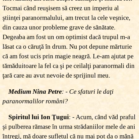
Tocmai când reuşisem să creez un imperiu al
ştiinţei paranormalului, am trecut la cele veşnice,
din cauza unor probleme grave de sănătate.
Degeaba am fost un om optimist dacă trupul m-a
lăsat ca o căruţă în drum. Nu pot depune mărturie
că am fost ucis prin magie neagră. Le-am ajutat pe
tămăduitoare la fel ca şi pe ceilalţi paranormali din
ţară care au avut nevoie de sprijinul meu.
Medium Nina Petre
: - Ce sfaturi le daţi
paranormalilor români?
Spiritul lui Ion Ţugui
: - Acum, când văd praful
şi pulberea rămase în urma strădaniilor mele de ani
întregi, mă doare sufletul că nu mai pot da o mână