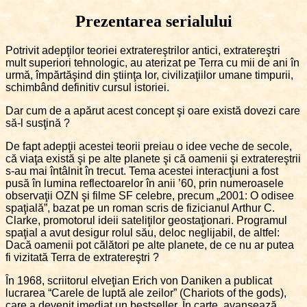
Prezentarea serialului
Potrivit adepţilor teoriei extratereştrilor antici, extratereştri
mult superiori tehnologic, au aterizat pe Terra cu mii de ani în
urmă, împărtăşind din ştiinţa lor, civilizaţiilor umane timpurii,
schimbând definitiv cursul istoriei.
Dar cum de a apărut acest concept şi oare există dovezi care
să-l susţină ?
De fapt adepţii acestei teorii preiau o idee veche de secole,
că viaţa există şi pe alte planete şi că oamenii şi extratereştrii
s-au mai întâlnit în trecut. Tema acestei interacţiuni a fost
pusă în lumina reflectoarelor în anii ’60, prin numeroasele
observaţii OZN şi filme SF celebre, precum „2001: O odisee
spaţială”, bazat pe un roman scris de fizicianul Arthur C.
Clarke, promotorul ideii sateliţilor geostaţionari. Programul
spaţial a avut desigur rolul său, deloc neglijabil, de altfel:
Dacă oamenii pot călători pe alte planete, de ce nu ar putea
fi vizitată Terra de extratereştri ?
În 1968, scriitorul elveţian Erich von Daniken a publicat
lucrarea “Carele de luptă ale zeilor” (Chariots of the gods),
care a devenit imediat un bestseller. În carte, avansează