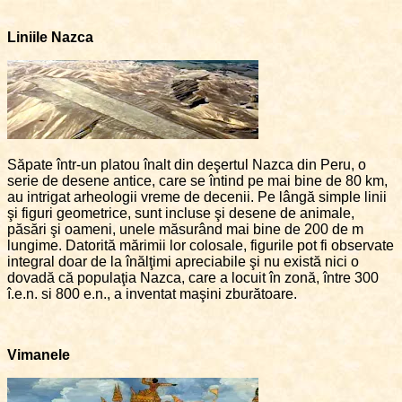
Liniile Nazca
Săpate într-un platou înalt din deşertul Nazca din Peru, o
serie de desene antice, care se întind pe mai bine de 80 km,
au intrigat arheologii vreme de decenii. Pe lângă simple linii
şi figuri geometrice, sunt incluse şi desene de animale,
păsări şi oameni, unele măsurând mai bine de 200 de m
lungime. Datorită mărimii lor colosale, figurile pot fi observate
integral doar de la înălţimi apreciabile şi nu există nici o
dovadă că populaţia Nazca, care a locuit în zonă, între 300
î.e.n. si 800 e.n., a inventat maşini zburătoare.
Vimanele