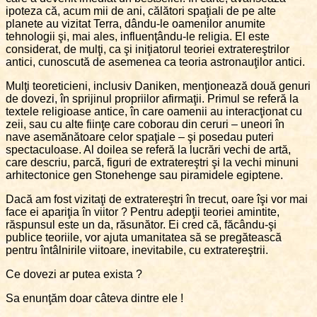
ipoteza că, acum mii de ani, călători spaţiali de pe alte
planete au vizitat Terra, dându-le oamenilor anumite
tehnologii şi, mai ales, influenţându-le religia. El este
considerat, de mulţi, ca şi iniţiatorul teoriei extratereştrilor
antici, cunoscută de asemenea ca teoria astronauţilor antici.
Mulţi teoreticieni, inclusiv Daniken, menţionează două genuri
de dovezi, în sprijinul propriilor afirmaţii. Primul se referă la
textele religioase antice, în care oamenii au interacţionat cu
zeii, sau cu alte fiinţe care coborau din ceruri – uneori în
nave asemănătoare celor spaţiale – şi posedau puteri
spectaculoase. Al doilea se referă la lucrări vechi de artă,
care descriu, parcă, figuri de extratereştri şi la vechi minuni
arhitectonice gen Stonehenge sau piramidele egiptene.
Dacă am fost vizitaţi de extratereştri în trecut, oare îşi vor mai
face ei apariţia în viitor ? Pentru adepţii teoriei amintite,
răspunsul este un da, răsunător. Ei cred că, făcându-şi
publice teoriile, vor ajuta umanitatea să se pregătească
pentru întâlnirile viitoare, inevitabile, cu extratereştrii.
Ce dovezi ar putea exista ?
Sa enunţăm doar câteva dintre ele !