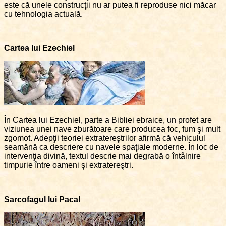
este că unele construcţii nu ar putea fi reproduse nici măcar
cu tehnologia actuală.
Cartea lui Ezechiel
În Cartea lui Ezechiel, parte a Bibliei ebraice, un profet are
viziunea unei nave zburătoare care producea foc, fum şi mult
zgomot. Adepţii teoriei extratereştrilor afirmă că vehiculul
seamănă ca descriere cu navele spaţiale moderne. În loc de
intervenţia divină, textul descrie mai degrabă o întâlnire
timpurie între oameni şi extratereştri.
Sarcofagul lui Pacal