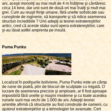
ani, aceşti monoliţi au mai mult de 4 m înălţime şi cântăresc
circa 14 tone, dar unii sunt de două ori mai înalţi şi mult mai
grei. Cum au reuşit fiinţe umane, fără unelte sofisticate sau
cunoştinte de inginerie, să transporte şi să ridice asemenea
structuri incredibile ? Unii adepţi ai teoriei extratereştrilor
antici, cred că aceste statui sunt opera extratereştrilor, care
şi-au lăsat astfel amprenta pe insulă.
Puma Punku
Localizat în podişurile boliviene, Puma Punku este un câmp
de ruine de piatră, plin de blocuri de sculptate cu migală. O
lucrare de asemenea precizie şi amploare, ar fi fost aproape
imposibilă fără unelte şi maşini moderne şi cu toate acestea
ruinele sunt mai vechi de 1.000 de ani. Adepţii teoriei
amintite afirmă că structurile au fost construite de oameni, cu
ajutorul extratereştrilor şi a tehnologiei lor avansate. Cert