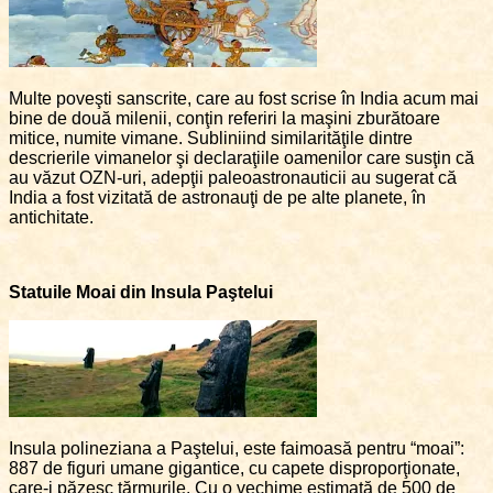
Multe poveşti sanscrite, care au fost scrise în India acum mai
bine de două milenii, conţin referiri la maşini zburătoare
mitice, numite vimane. Subliniind similarităţile dintre
descrierile vimanelor şi declaraţiile oamenilor care susţin că
au văzut OZN-uri, adepţii paleoastronauticii au sugerat că
India a fost vizitată de astronauţi de pe alte planete, în
antichitate.
Statuile Moai din Insula Paştelui
Insula polineziana a Paştelui, este faimoasă pentru “moai”:
887 de figuri umane gigantice, cu capete disproporţionate,
care-i păzesc ţărmurile. Cu o vechime estimată de 500 de