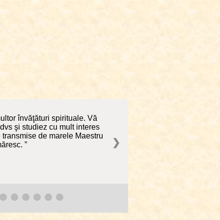
tor învăţături spirituale. Vă
 dvs şi studiez cu mult interes
ale transmise de marele Maestru
❯
rmăresc.