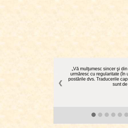
Vă mulţumesc sincer şi din t
urmăresc cu regularitate (în u
postările dvs. Traducerile cap
❮
sunt de