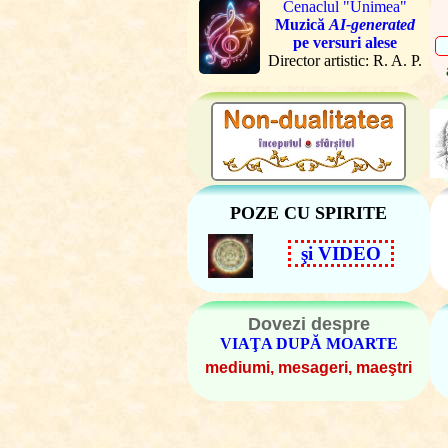
Cenaclul "Unimea"
Muzică
AI-generated
pe versuri alese
Director artistic: R. A. P.
POZE CU SPIRITE
şi VIDEO
Dovezi despre
VIAŢA DUPĂ MOARTE
mediumi, mesageri, maeştri