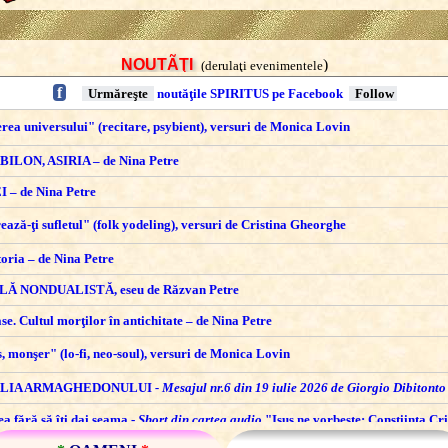
NOUTÃŢI
)
(derulaţi evenimentele