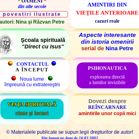
*
OAMENI
*
AMINTIRI DIN
din alte secole
VIEŢILE ANTERIOARE
povestiri ilustrate
cazuri reale
autori: Nina şi Răzvan Petre
Aspecte interesante
Şcoala spirituală
din istoria omenirii
"Direct cu Isus"
serial de
Nina Petre
CONTACTUL
PSIHONAUTICA
A ÎNCEPUT
explorarea directă
Noua lume
a lumilor invizibile
împreună cu extratereştrii
Dovezi despre
VIAŢA SPIRITUALĂ
REÎNCARNARE
citate şi lecturi
amintirile unor copii mici
© Materialele publicate se supun legii drepturilor de autor!
Site lansat pe data de 16.02.2002