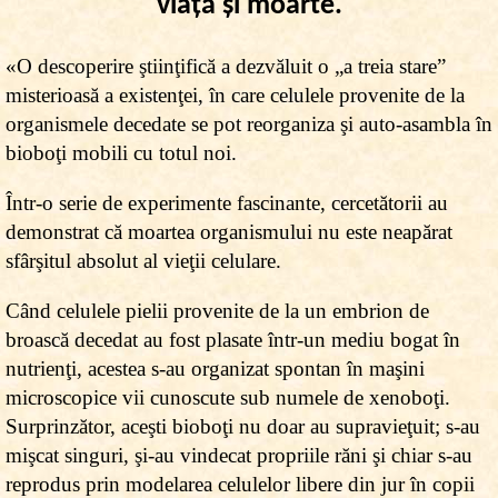
viaţă şi moarte.
«O descoperire ştiinţifică a dezvăluit o „a treia stare”
misterioasă a existenţei, în care celulele provenite de la
organismele decedate se pot reorganiza şi auto-asambla în
bioboţi mobili cu totul noi.
Într-o serie de experimente fascinante, cercetătorii au
demonstrat că moartea organismului nu este neapărat
sfârşitul absolut al vieţii celulare.
Când celulele pielii provenite de la un embrion de
broască decedat au fost plasate într-un mediu bogat în
nutrienţi, acestea s-au organizat spontan în maşini
microscopice vii cunoscute sub numele de xenoboţi.
Surprinzător, aceşti bioboţi nu doar au supravieţuit; s-au
mişcat singuri, şi-au vindecat propriile răni şi chiar s-au
reprodus prin modelarea celulelor libere din jur în copii