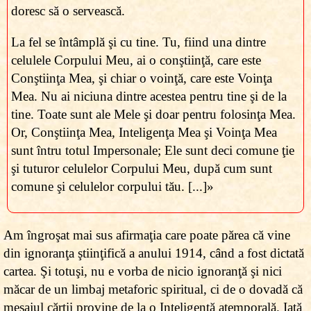
doresc să o servească.
La fel se întâmplă şi cu tine. Tu, fiind una dintre
celulele Corpului Meu, ai o conştiinţă, care este
Conştiinţa Mea, şi chiar o voinţă, care este Voinţa
Mea. Nu ai niciuna dintre acestea pentru tine şi de la
tine. Toate sunt ale Mele şi doar pentru folosinţa Mea.
Or, Conştiinţa Mea, Inteligenţa Mea şi Voinţa Mea
sunt întru totul Impersonale; Ele sunt deci comune ţie
şi tuturor celulelor Corpului Meu, după cum sunt
comune şi celulelor corpului tău. [...]»
Am îngroşat mai sus afirmaţia care poate părea că vine
din ignoranţa ştiinţifică a anului 1914, când a fost dictată
cartea. Şi totuşi, nu e vorba de nicio ignoranţă şi nici
măcar de un limbaj metaforic spiritual, ci de o dovadă că
mesajul cărţii provine de la o Inteligenţă atemporală. Iată