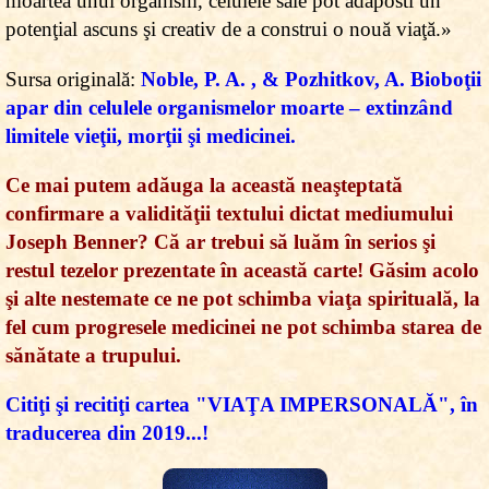
moartea unui organism, celulele sale pot adăposti un
potenţial ascuns şi creativ de a construi o nouă viaţă.»
Sursa originală:
Noble, P. A. , & Pozhitkov, A. Bioboţii
apar din celulele organismelor moarte – extinzând
limitele vieţii, morţii şi medicinei.
Ce mai putem adăuga la această neaşteptată
confirmare a validităţii textului dictat mediumului
Joseph Benner? Că ar trebui să luăm în serios şi
restul tezelor prezentate în această carte! Găsim acolo
şi alte nestemate ce ne pot schimba viaţa spirituală, la
fel cum progresele medicinei ne pot schimba starea de
sănătate a trupului.
Citiţi şi recitiţi cartea "VIAŢA IMPERSONALĂ", în
traducerea din 2019...!