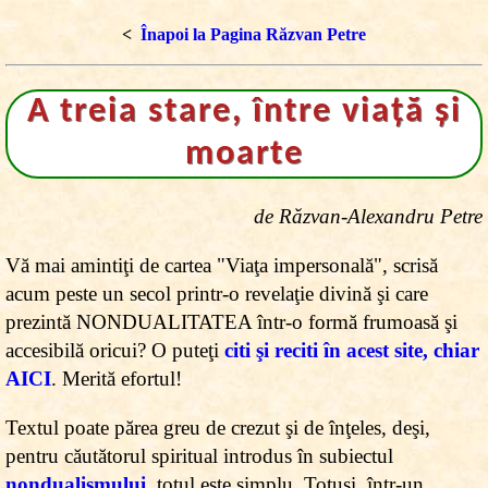
<
Înapoi la Pagina Răzvan Petre
A treia stare, între viaţă şi
moarte
de Răzvan-Alexandru Petre
Vă mai amintiţi de cartea "Viaţa impersonală", scrisă
acum peste un secol printr-o revelaţie divină şi care
prezintă NONDUALITATEA într-o formă frumoasă şi
accesibilă oricui? O puteţi
citi şi reciti în acest site, chiar
AICI
. Merită efortul!
Textul poate părea greu de crezut şi de înţeles, deşi,
pentru căutătorul spiritual introdus în subiectul
nondualismului
, totul este simplu. Totuşi, într-un