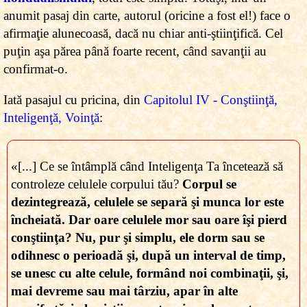
anumit pasaj din carte, autorul (oricine a fost el!) face o
afirmaţie alunecoasă, dacă nu chiar anti-ştiinţifică. Cel
puţin aşa părea până foarte recent, când savanţii au
confirmat-o.
Iată pasajul cu pricina, din
Capitolul IV - Conştiinţă,
Inteligenţă, Voinţă
:
«[...] Ce se întâmplă când Inteligenţa Ta încetează să
controleze celulele corpului tău?
Corpul se
dezintegrează, celulele se separă şi munca lor este
încheiată. Dar oare celulele mor sau oare îşi pierd
conştiinţa? Nu, pur şi simplu, ele dorm sau se
odihnesc o perioadă şi, după un interval de timp,
se unesc cu alte celule, formând noi combinaţii, şi,
mai devreme sau mai târziu, apar în alte