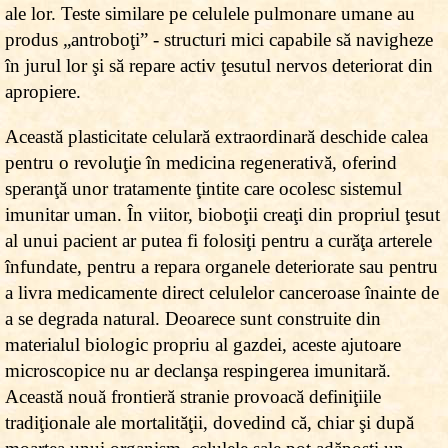
ale lor. Teste similare pe celulele pulmonare umane au
produs „antroboţi” - structuri mici capabile să navigheze
în jurul lor şi să repare activ ţesutul nervos deteriorat din
apropiere.
Această plasticitate celulară extraordinară deschide calea
pentru o revoluţie în medicina regenerativă, oferind
speranţă unor tratamente ţintite care ocolesc sistemul
imunitar uman. În viitor, bioboţii creaţi din propriul ţesut
al unui pacient ar putea fi folosiţi pentru a curăţa arterele
înfundate, pentru a repara organele deteriorate sau pentru
a livra medicamente direct celulelor canceroase înainte de
a se degrada natural. Deoarece sunt construite din
materialul biologic propriu al gazdei, aceste ajutoare
microscopice nu ar declanşa respingerea imunitară.
Această nouă frontieră stranie provoacă definiţiile
tradiţionale ale mortalităţii, dovedind că, chiar şi după