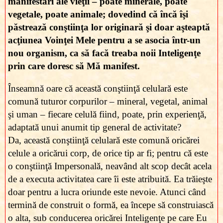
manifestări ale vieţii – poate minerale, poate
vegetale, poate animale; dovedind că încă îşi
păstrează conştiinţa lor originară şi doar aşteaptă
acţiunea Voinţei Mele pentru a se asocia într-un
nou organism, ca să facă treaba noii Inteligenţe
prin care doresc să Mă manifest.
Înseamnă oare că această conştiinţă celulară este
comună tuturor corpurilor – mineral, vegetal, animal
şi uman – fiecare celulă fiind, poate, prin experienţă,
adaptată unui anumit tip general de activitate?
Da, această conştiinţă celulară este comună oricărei
celule a oricărui corp, de orice tip ar fi; pentru că este
o conştiinţă Impersonală, neavând alt scop decât acela
de a executa activitatea care îi este atribuită. Ea trăieşte
doar pentru a lucra oriunde este nevoie. Atunci când
termină de construit o formă, ea începe să construiască
o alta, sub conducerea oricărei Inteligenţe pe care Eu