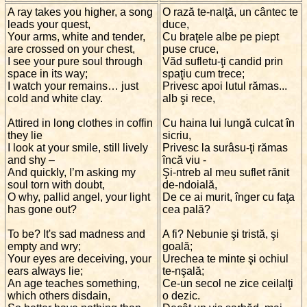
A ray takes you higher, a song
O rază te-nalţă, un cântec te
leads your quest,
duce,
Your arms, white and tender,
Cu braţele albe pe piept
are crossed on your chest,
puse cruce,
I see your pure soul through
Văd sufletu-ţi candid prin
space in its way;
spaţiu cum trece;
I watch your remains… just
Privesc apoi lutul rămas...
cold and white clay.
alb şi rece,
Attired in long clothes in coffin
Cu haina lui lungă culcat în
they lie
sicriu,
I look at your smile, still lively
Privesc la surâsu-ţi rămas
and shy –
încă viu -
And quickly, I’m asking my
Şi-ntreb al meu suflet rănit
soul torn with doubt,
de-ndoială,
O why, pallid angel, your light
De ce ai murit, înger cu faţa
has gone out?
cea pală?
To be? It's sad madness and
A fi? Nebunie şi tristă, şi
empty and wry;
goală;
Your eyes are deceiving, your
Urechea te minte şi ochiul
ears always lie;
te-nşală;
An age teaches something,
Ce-un secol ne zice ceilalţi
which others disdain,
o dezic.