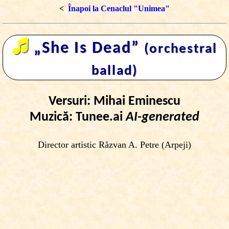
<
Înapoi la Cenaclul "Unimea"
🎜
„She Is Dead”
(orchestral
ballad)
Versuri: Mihai Eminescu
Muzică: Tunee.ai
AI-generated
Director artistic Răzvan A. Petre (Arpeji)