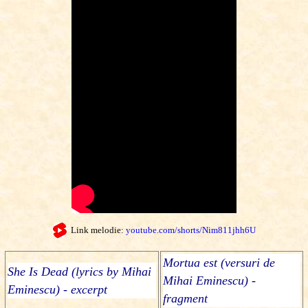
Link melodie:
youtube.com/shorts/Nim811jhh6U
Mortua est (versuri de
She Is Dead (lyrics by Mihai
Mihai Eminescu) -
Eminescu) - excerpt
fragment