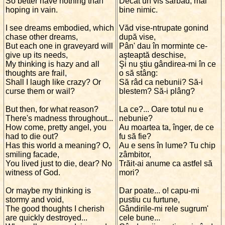
So better have nothing than
Decât un vis sarbăd, mai
hoping in vain.
bine nimic.
I see dreams embodied, which
Văd vise-ntrupate gonind
chase other dreams,
după vise,
But each one in graveyard will
Pân' dau în morminte ce-
give up its needs,
aşteaptă deschise,
My thinking is hazy and all
Şi nu ştiu gândirea-mi în ce
thoughts are frail,
o să stâng:
Shall I laugh like crazy? Or
Să râd ca nebunii? Să-i
curse them or wail?
blestem? Să-i plâng?
But then, for what reason?
La ce?... Oare totul nu e
There's madness throughout...
nebunie?
How come, pretty angel, you
Au moartea ta, înger, de ce
had to die out?
fu să fie?
Has this world a meaning? O,
Au e sens în lume? Tu chip
smiling facade,
zâmbitor,
You lived just to die, dear? No
Trăit-ai anume ca astfel să
witness of God.
mori?
Or maybe my thinking is
Dar poate... o! capu-mi
stormy and void,
pustiu cu furtune,
The good thoughts I cherish
Gândirile-mi rele sugrum'
are quickly destroyed...
cele bune...