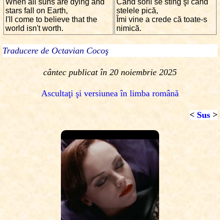
When all suns are dying and
Când sorii se sting şi când
stars fall on Earth,
stelele pică,
I'll come to believe that the
Îmi vine a crede că toate-s
world isn't worth.
nimică.
Traducere de Octavian Cocoş
cântec publicat în 20 noiembrie 2025
Ascultaţi şi versiunea în limba română
<
Sus
>