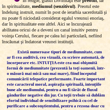
În religie, glasul Divinităţii este
preotul
, iar
în spiritualitate,
mediumul (senzitivul)
. Preotul este
îndelung instruit, numit în post de ierarhia sacerdotală şi
nu poate fi niciodată considerat egalul vreunui enoriaş,
dar în spiritualitate este altfel. Aici se încurajează
abilitatea oricui de a deveni un canal intuitiv pentru
voinţa Cerului, fiecare pe calea lui particulară, nefiind
înscăunat şi îndatorat vreunei instituţii.
Există numeroase tipuri de
mediumnitate
, cum
ar fi cea auditivă, cea vizuală, cu scriere automată, de
încorporare etc. INTUIŢIA este cea mai obişnuită
formă de mediumnitate (prezentă la toţi oamenii, într-
o măsură mai mică sau mai mare), fiind începutul
comunicării telepatice performante. Foarte important
este caracterul moral, aspiraţia spirituală, intenţiile
bune ale mediumului, pentru a nu fi târât de fluxul
gândurilor negative din jur. Cu toţii trebuie să dublăm
efortul individual de sensibilizare psihică cu cel de
purificare a subconştientului, pentru a rezona doar cu