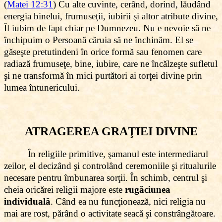
(
Matei 12:31
) Cu alte cuvinte, cerând, dorind, lăudând
energia binelui, frumuseţii, iubirii şi altor atribute divine,
Îl iubim de fapt chiar pe Dumnezeu. Nu e nevoie să ne
închipuim o Persoană căruia să ne închinăm. El se
găseşte pretutindeni în orice formă sau fenomen care
radiază frumuseţe, bine, iubire, care ne încălzeşte sufletul
şi ne transformă în mici purtători ai torţei divine prin
lumea întunericului.
ATRAGEREA GRAŢIEI DIVINE
În religiile primitive, şamanul este intermediarul
zeilor, el decizând şi controlând ceremoniile şi ritualurile
necesare pentru îmbunarea sorţii. În schimb, centrul şi
cheia oricărei religii majore este
rugăciunea
individuală
. Când ea nu funcţionează, nici religia nu
mai are rost, părând o activitate seacă şi constrângătoare.