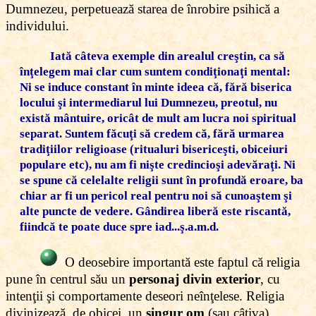
Dumnezeu, perpetuează starea de înrobire psihică a
individului.
Iată câteva exemple din arealul creştin, ca să
înţelegem mai clar cum suntem condiţionaţi mental:
Ni se induce constant în minte ideea că, fără biserica
locului şi intermediarul lui Dumnezeu, preotul, nu
există mântuire, oricât de mult am lucra noi spiritual
separat. Suntem făcuţi să credem că, fără urmarea
tradiţiilor religioase (ritualuri bisericeşti, obiceiuri
populare etc), nu am fi nişte credincioşi adevăraţi. Ni
se spune că celelalte religii sunt în profundă eroare, ba
chiar ar fi un pericol real pentru noi să cunoaştem şi
alte puncte de vedere. Gândirea liberă este riscantă,
fiindcă te poate duce spre iad...ş.a.m.d.
O deosebire importantă este faptul că religia
pune în centrul său un
personaj divin exterior
, cu
intenţii şi comportamente deseori neînţelese. Religia
divinizează, de obicei, un
singur om
(sau câţiva),