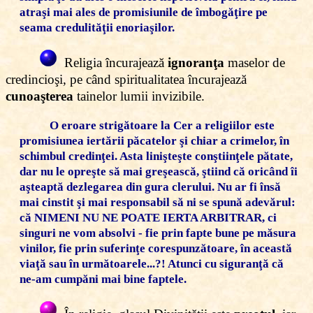
atraşi mai ales de promisiunile de îmbogăţire pe
seama credulităţii enoriaşilor.
Religia încurajează
ignoranţa
maselor de
credincioşi, pe când spiritualitatea încurajează
cunoaşterea
tainelor lumii invizibile.
O eroare strigătoare la Cer a religiilor este
promisiunea iertării păcatelor şi chiar a crimelor, în
schimbul credinţei. Asta linişteşte conştiinţele pătate,
dar nu le opreşte să mai greşească, ştiind că oricând îi
aşteaptă dezlegarea din gura clerului. Nu ar fi însă
mai cinstit şi mai responsabil să ni se spună adevărul:
că
NIMENI NU NE POATE IERTA ARBITRAR
, ci
singuri ne vom absolvi - fie prin fapte bune pe măsura
vinilor, fie prin suferinţe corespunzătoare, în această
viaţă sau în următoarele...?! Atunci cu siguranţă că
ne-am cumpăni mai bine faptele.