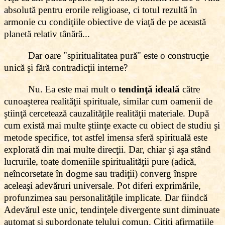
absolută pentru erorile religioase, ci totul rezultă în
armonie cu condiţiile obiective de viaţă de pe această
planetă relativ tânără...
Dar oare "spiritualitatea pură" este o construcţie
unică şi fără contradicţii interne?
Nu. Ea este mai mult o
tendinţă ideală
către
cunoaşterea realităţii spirituale, similar cum oamenii de
ştiinţă cercetează cauzalităţile realităţii materiale. După
cum există mai multe ştiinţe exacte cu obiect de studiu şi
metode specifice, tot astfel imensa sferă spirituală este
explorată din mai multe direcţii. Dar, chiar şi aşa stând
lucrurile, toate domeniile spiritualităţii pure (adică,
neîncorsetate în dogme sau tradiţii) converg înspre
aceleaşi adevăruri universale. Pot diferi exprimările,
profunzimea sau personalităţile implicate. Dar fiindcă
Adevărul este unic, tendinţele divergente sunt diminuate
automat şi subordonate ţelului comun. Citiţi afirmaţiile