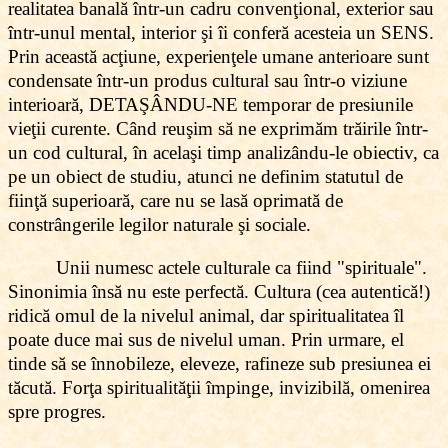
realitatea banală într-un cadru convenţional, exterior sau
într-unul mental, interior şi îi conferă acesteia un SENS.
Prin această acţiune, experienţele umane anterioare sunt
condensate într-un produs cultural sau într-o viziune
interioară, DETAŞÂNDU-NE temporar de presiunile
vieţii curente. Când reuşim să ne exprimăm trăirile într-
un cod cultural, în acelaşi timp analizându-le obiectiv, ca
pe un obiect de studiu, atunci ne definim statutul de
fiinţă superioară, care nu se lasă oprimată de
constrângerile legilor naturale şi sociale.
Unii numesc actele culturale ca fiind "spirituale".
Sinonimia însă nu este perfectă. Cultura (cea autentică!)
ridică omul de la nivelul animal, dar spiritualitatea îl
poate duce mai sus de nivelul uman. Prin urmare, el
tinde să se înnobileze, eleveze, rafineze sub presiunea ei
tăcută. Forţa spiritualităţii împinge, invizibilă, omenirea
spre progres.