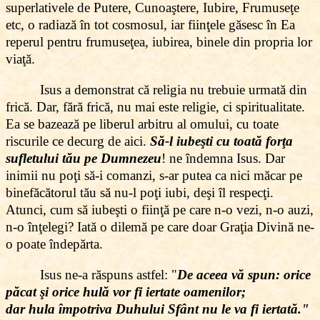
superlativele de Putere, Cunoaştere, Iubire, Frumuseţe
etc, o radiază în tot cosmosul, iar fiinţele găsesc în Ea
reperul pentru frumuseţea, iubirea, binele din propria lor
viaţă.
Isus a demonstrat că religia nu trebuie urmată din
frică. Dar, fără frică, nu mai este religie, ci spiritualitate.
Ea se bazează pe liberul arbitru al omului, cu toate
riscurile ce decurg de aici.
Să-l iubeşti cu toată forţa
sufletului tău pe Dumnezeu
! ne îndemna Isus. Dar
inimii nu poţi să-i comanzi, s-ar putea ca nici măcar pe
binefăcătorul tău să nu-l poţi iubi, deşi îl respecţi.
Atunci, cum să iubeşti o fiinţă pe care n-o vezi, n-o auzi,
n-o înţelegi? Iată o dilemă pe care doar Graţia Divină ne-
o poate îndepărta.
Isus ne-a răspuns astfel: "
De aceea vă spun: orice
păcat şi orice hulă vor fi iertate oamenilor;
dar hula împotriva Duhului Sfânt nu le va fi iertată."