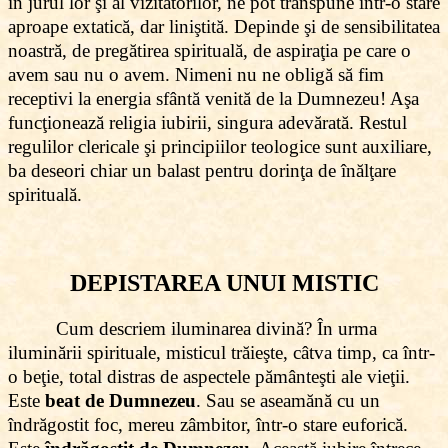
în jurul lor şi al vizitatorilor, ne pot transpune într-o stare
aproape extatică, dar liniştită. Depinde şi de sensibilitatea
noastră, de pregătirea spirituală, de aspiraţia pe care o
avem sau nu o avem. Nimeni nu ne obligă să fim
receptivi la energia sfântă venită de la Dumnezeu! Aşa
funcţionează religia iubirii, singura adevărată. Restul
regulilor clericale şi principiilor teologice sunt auxiliare,
ba deseori chiar un balast pentru dorinţa de înălţare
spirituală.
DEPISTAREA UNUI MISTIC
Cum descriem iluminarea divină? În urma
iluminării spirituale, misticul trăieşte, câtva timp, ca într-
o beţie, total distras de aspectele pământeşti ale vieţii.
Este
beat de Dumnezeu
. Sau se aseamănă cu un
îndrăgostit foc, mereu zâmbitor, într-o stare euforică.