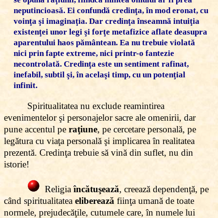
neputincioasă. Ei confundă credinţa, în mod eronat, cu
voinţa şi imaginaţia. Dar
credinţa
înseamnă intuiţia
existenţei unor legi şi forţe metafizice aflate deasupra
aparentului haos pământean. Ea nu trebuie violată
nici prin fapte extreme, nici printr-o fantezie
necontrolată. Credinţa este un sentiment rafinat,
inefabil, subtil şi, în acelaşi timp, cu un potenţial
infinit.
Spiritualitatea nu exclude reamintirea
evenimentelor şi personajelor sacre ale omenirii, dar
pune accentul pe
raţiune
, pe cercetare personală, pe
legătura cu viaţa personală şi implicarea în realitatea
prezentă. Credinţa trebuie să vină din suflet, nu din
istorie!
Religia
încătuşează
, creează dependenţă, pe
când spiritualitatea
eliberează
fiinţa umană de toate
normele, prejudecăţile, cutumele care, în numele lui