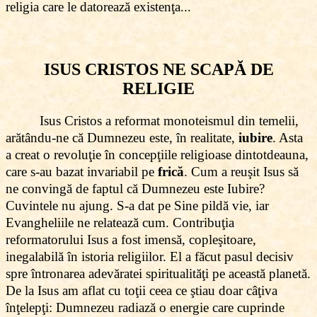
religia care le datorează existenţa...
ISUS CRISTOS NE SCAPĂ DE
RELIGIE
Isus Cristos a reformat monoteismul din temelii,
arătându-ne că Dumnezeu este, în realitate,
iubire
. Asta
a creat o revoluţie în concepţiile religioase dintotdeauna,
care s-au bazat invariabil pe
frică
. Cum a reuşit Isus să
ne convingă de faptul că Dumnezeu este Iubire?
Cuvintele nu ajung. S-a dat pe Sine pildă vie, iar
Evangheliile ne relatează cum. Contribuţia
reformatorului Isus a fost imensă, copleşitoare,
inegalabilă în istoria religiilor. El a făcut pasul decisiv
spre întronarea adevăratei spiritualităţi pe această planetă.
De la Isus am aflat cu toţii ceea ce ştiau doar câţiva
înţelepţi: Dumnezeu radiază o energie care cuprinde