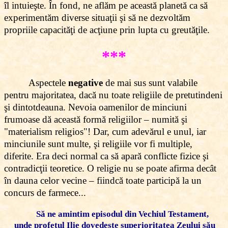
îl intuieşte. În fond, ne aflăm pe această planetă ca să
experimentăm diverse situaţii şi să ne dezvoltăm
propriile capacităţi de acţiune prin lupta cu greutăţile.
***
Aspectele
negative
de mai sus sunt valabile
pentru majoritatea, dacă nu toate religiile de pretutindeni
şi dintotdeauna. Nevoia oamenilor de minciuni
frumoase dă această formă religiilor – numită şi
"materialism religios"! Dar, cum adevărul e unul, iar
minciunile sunt multe, şi religiile vor fi multiple,
diferite. Era deci normal ca să apară conflicte fizice şi
contradicţii teoretice. O religie nu se poate afirma decât
în dauna celor vecine – fiindcă toate participă la un
concurs de farmece...
Să ne amintim episodul din Vechiul Testament,
unde profetul Ilie dovedeşte superioritatea Zeului său