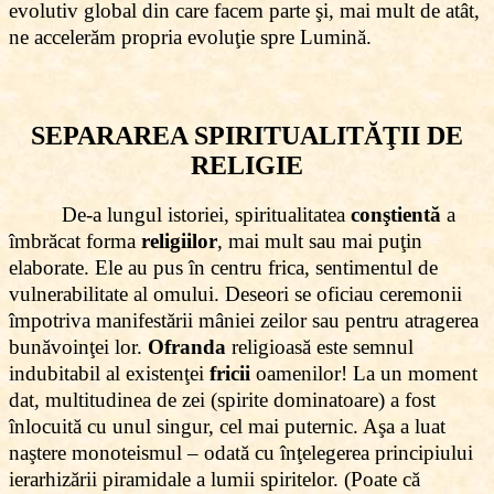
evolutiv global din care facem parte şi, mai mult de atât,
ne accelerăm propria evoluţie spre Lumină.
SEPARAREA SPIRITUALITĂŢII DE
RELIGIE
De-a lungul istoriei, spiritualitatea
conştientă
a
îmbrăcat forma
religiilor
, mai mult sau mai puţin
elaborate. Ele au pus în centru frica, sentimentul de
vulnerabilitate al omului. Deseori se oficiau ceremonii
împotriva manifestării mâniei zeilor sau pentru atragerea
bunăvoinţei lor.
Ofranda
religioasă este semnul
indubitabil al existenţei
fricii
oamenilor! La un moment
dat, multitudinea de zei (spirite dominatoare) a fost
înlocuită cu unul singur, cel mai puternic. Aşa a luat
naştere monoteismul – odată cu înţelegerea principiului
ierarhizării piramidale a lumii spiritelor. (Poate că