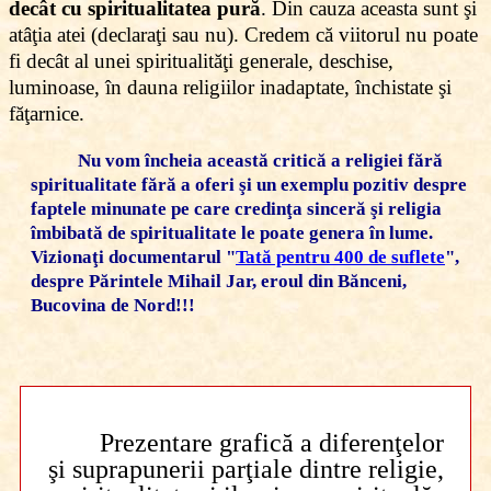
decât cu spiritualitatea pură
. Din cauza aceasta sunt şi
atâţia atei (declaraţi sau nu). Credem că viitorul nu poate
fi decât al unei spiritualităţi generale, deschise,
luminoase, în dauna religiilor inadaptate, închistate şi
făţarnice.
Nu vom încheia această critică a religiei fără
spiritualitate fără a oferi şi un exemplu pozitiv despre
faptele minunate pe care credinţa sinceră şi religia
îmbibată de spiritualitate le poate genera în lume.
Vizionaţi documentarul "
Tată pentru 400 de suflete
",
despre Părintele Mihail Jar, eroul din Bănceni,
Bucovina de Nord!!!
Prezentare grafică a diferenţelor
şi suprapunerii parţiale dintre religie,