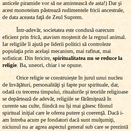
anticele piramide vor să ne amintească de asta!) Dar şi
acest monoteism păstrează rudimentele fricii ancestrale,
de data aceasta faţă de Zeul Suprem.
Într-adevăr, societatea este condusă oarecum
eficient prin frică, atavism moştenit de la regnul animal.
Iar religiile îi ajută pe liderii politici să controleze
populaţia prin acelaşi mecanism, mai rafinat, mai
sofisticat. Din fericire,
spiritualitatea nu se reduce la
religie
. Ba, uneori, chiar i se opune.
Orice religie se construieşte în jurul unui nucleu
de învăţături, personalităţi şi fapte pur spirituale, dar,
odată cu trecerea timpului, ritualurile şi teoriile religioase
se depărtează de adevăr, religiile se fărâmiţează în
curente sau culte, fiindcă nu îşi mai găsesc filonul
spiritual iniţial care le oferea putere şi coerenţă. Dacă i-
am întreba acum pe fondatori dacă sunt mulţumiţi,
niciunul nu ar agrea aspectul general sub care se prezintă