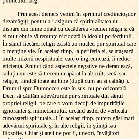
publicului larg.
Prin acest demers venim în sprijinul credincioşilor
dezamăgiţi, pentru a-i asigura că spiritualitatea nu
dispare din lume odată cu decăderea vreunei religii şi că
ei nu trebuie să renunţe niciodată la idealul perfecţiunii.
În sânul fiecărei religii există un nucleu pur spiritual care
o menţine vie. În acelaşi timp, la periferia ei, se ataşează
multe mizerii nespirituale, care o îngreunează, îi reduc
eficienţa. Atunci când aspectele negative ne deranjează,
soluţia nu este să trecem neapărat la alt cult, sectă sau
religie, fiindcă toate au hibe (după cum au şi calităţi!).
Drumul spre Dumnezeu este în sus, nu pe orizontală.
Deci, să căutăm adevărurile pur spirituale din sânul
propriei religii, pe care o vom decoji de impurităţile
ignoranţei şi mimetismului, urcând astfel de verticala
cunoaşterii spirituale...! În acelaşi timp, putem găsi mari
adevăruri spirituale şi în alte religii, în ştiinţă sau
filosofie. Chiar şi ateii ne pot fi, uneori, învăţători