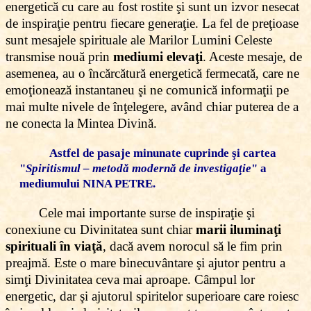
energetică cu care au fost rostite şi sunt un izvor nesecat
de inspiraţie pentru fiecare generaţie. La fel de preţioase
sunt mesajele spirituale ale Marilor Lumini Celeste
transmise nouă prin
mediumi elevaţi
. Aceste mesaje, de
asemenea, au o încărcătură energetică fermecată, care ne
emoţionează instantaneu şi ne comunică informaţii pe
mai multe nivele de înţelegere, având chiar puterea de a
ne conecta la Mintea Divină.
Astfel de pasaje minunate cuprinde şi cartea
"
Spiritismul – metodă modernă de investigaţie
" a
mediumului
N
INA PETRE
.
Cele mai importante surse de inspiraţie şi
conexiune cu Divinitatea sunt chiar
marii iluminaţi
spirituali în viaţă
, dacă avem norocul să le fim prin
preajmă. Este o mare binecuvântare şi ajutor pentru a
simţi Divinitatea ceva mai aproape. Câmpul lor
energetic, dar şi ajutorul spiritelor superioare care roiesc