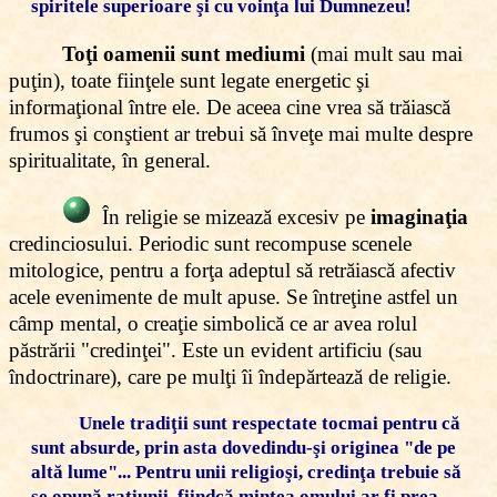
spiritele superioare şi cu voinţa lui Dumnezeu!
Toţi oamenii sunt mediumi
(mai mult sau mai
puţin), toate fiinţele sunt legate energetic şi
informaţional între ele. De aceea cine vrea să trăiască
frumos şi conştient ar trebui să înveţe mai multe despre
spiritualitate, în general.
În religie se mizează excesiv pe
imaginaţia
credinciosului. Periodic sunt recompuse scenele
mitologice, pentru a forţa adeptul să retrăiască afectiv
acele evenimente de mult apuse. Se întreţine astfel un
câmp mental, o creaţie simbolică ce ar avea rolul
păstrării "credinţei". Este un evident artificiu (sau
îndoctrinare), care pe mulţi îi îndepărtează de religie.
Unele tradiţii sunt respectate tocmai pentru că
sunt absurde, prin asta dovedindu-şi originea "de pe
altă lume"... Pentru unii religioşi, credinţa trebuie să
se opună raţiunii, fiindcă mintea omului ar fi prea