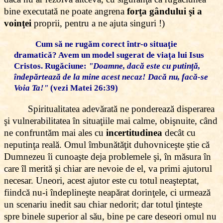
bine executată ne poate angrena
forţa gândului şi a
voinţei
proprii, pentru a ne ajuta singuri !)
Cum să ne rugăm corect într-o situaţie
dramatică? Avem un model sugerat de viaţa lui Isus
Cristos. Rugăciune:
"Doamne, dacă este cu putinţă,
îndepărtează de la mine acest necaz! Dacă nu, facă-se
Voia Ta!"
(vezi Matei 26:39)
Spiritualitatea adevărată ne ponderează disperarea
şi vulnerabilitatea în situaţiile mai calme, obişnuite, când
ne confruntăm mai ales cu
incertitudinea
decât cu
neputinţa reală. Omul îmbunătăţit duhovniceşte ştie că
Dumnezeu îi cunoaşte deja problemele şi, în măsura în
care îl merită şi chiar are nevoie de el, va primi ajutorul
necesar. Uneori, acest ajutor este cu totul neaşteptat,
fiindcă nu-i îndeplineşte neapărat dorinţele, ci urmează
un scenariu inedit sau chiar nedorit; dar totul ţinteşte
spre binele superior al său, bine pe care deseori omul nu