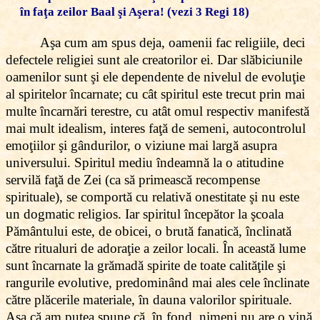
în faţa zeilor Baal şi Aşera! (vezi 3 Regi 18)
Aşa cum am spus deja, oamenii fac religiile, deci
defectele religiei sunt ale creatorilor ei. Dar slăbiciunile
oamenilor sunt şi ele dependente de nivelul de evoluţie
al spiritelor încarnate; cu cât spiritul este trecut prin mai
multe încarnări terestre, cu atât omul respectiv manifestă
mai mult idealism, interes faţă de semeni, autocontrolul
emoţiilor şi gândurilor, o viziune mai largă asupra
universului. Spiritul mediu îndeamnă la o atitudine
servilă faţă de Zei (ca să primească recompense
spirituale), se comportă cu relativă onestitate şi nu este
un dogmatic religios. Iar spiritul începător la şcoala
Pământului este, de obicei, o brută fanatică, înclinată
către ritualuri de adoraţie a zeilor locali. În această lume
sunt încarnate la grămadă spirite de toate calităţile şi
rangurile evolutive, predominând mai ales cele înclinate
către plăcerile materiale, în dauna valorilor spirituale.
Aşa că am putea spune că, în fond, nimeni nu are o vină