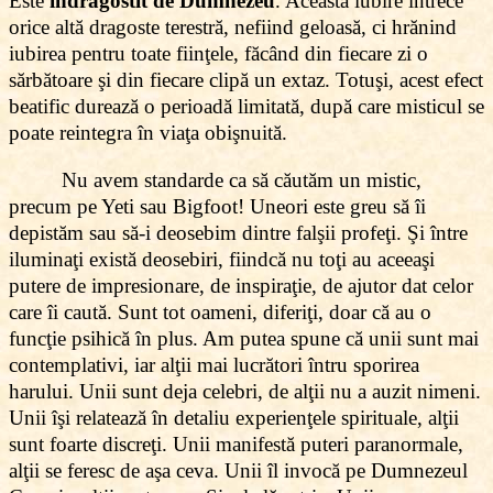
Este
îndrăgostit de Dumnezeu
. Această iubire întrece
orice altă dragoste terestră, nefiind geloasă, ci hrănind
iubirea pentru toate fiinţele, făcând din fiecare zi o
sărbătoare şi din fiecare clipă un extaz. Totuşi, acest efect
beatific durează o perioadă limitată, după care misticul se
poate reintegra în viaţa obişnuită.
Nu avem standarde ca să căutăm un mistic,
precum pe Yeti sau Bigfoot! Uneori este greu să îi
depistăm sau să-i deosebim dintre falşii profeţi. Şi între
iluminaţi există deosebiri, fiindcă nu toţi au aceeaşi
putere de impresionare, de inspiraţie, de ajutor dat celor
care îi caută. Sunt tot oameni, diferiţi, doar că au o
funcţie psihică în plus. Am putea spune că unii sunt mai
contemplativi, iar alţii mai lucrători întru sporirea
harului. Unii sunt deja celebri, de alţii nu a auzit nimeni.
Unii îşi relatează în detaliu experienţele spirituale, alţii
sunt foarte discreţi. Unii manifestă puteri paranormale,
alţii se feresc de aşa ceva. Unii îl invocă pe Dumnezeul