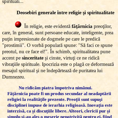
spirituali...
Deosebiri generale între religie şi spiritualitate
În religie, este evidentă
făţărnicia
preoţilor,
care, în general, sunt persoane educate, inteligente, prea
puţin impresionate de dogmele pe care le predică
"prostimii". O vorbă populară spune: "Să faci ce spune
preotul, nu ce face el!". În schimb, spiritualitatea pune
accent pe
sinceritate
şi cinste, virtuţi ce ne ridică
vibraţiile spirituale. Ipocrizia este o plagă ce deformează
mesajul spiritual şi ne îndepărtează de puritatea lui
Dumnezeu.
Nu ridicăm piatra împotriva nimănui.
Făţărnicia poate fi un produs secundar al neadaptării
religiei la realităţile prezente. Preoţii sunt supuşi
disciplinei impuse de ierarhia religioasă. Inovaţia este
interzisă, ca şi discuţiile libere. Alteori, clericii pur şi
simplu şi-au ales o meserie nepotrivită pentru ei, fiind