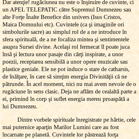
Dar atenţie! rugăciunea nu este o înşiruire de cuvinte, ci
un APEL TELEPATIC către Supremul Dumnezeu sau
alte Forţe Înalte Benefice din univers (Isus Cristos,
Maica Domnului etc). Cuvintele (ca şi imaginile ori
simbolurile sacre) au simplul rol de a ne introduce în
sfera spirituală, de a ne focaliza mintea şi sentimentele
asupra Sursei divine. Acelaşi rol fermecat îl poate juca
însă şi lectura unor pasaje din cărţi inspirate, a unor
poezii, receptarea sensibilă a unor opere muzicale sau
plastice geniale. Ele ne pot induce o stare de catharsis,
de înălţare, în care să simţim energia Divinităţii că ne
pătrunde. În acel moment, nici nu mai avem nevoie de o
rugăciune în sens clasic. Deja ne aflăm de cealaltă parte a
ei, primind în corp şi suflet energia mereu proaspătă a
lui Dumnezeu.
Dintre vorbele spirituale înregistrate pe hârtie, cele
mai puternice aparţin Marilor Lumini care au fost
încarnate pe planetă. Cuvintele lor păstrează forţa