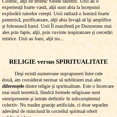
Cosmic, alţii ne trezesc Sinele lăuntric. Unii au o
experienţă foarte vastă, alţii sunt abia la începutul
explorării tainelor cereşti. Unii radiază o lumină foarte
puternică, purificatoare, alţii abia învaţă să îşi amplifice
şi folosească harul. Unii Îl manifestă pe Dumnezeu mai
ales prin fapte, alţii, prin cuvinte inspiratoare şi cercetări
mistice. Unii au bani, alţii nu...
RELIGIE versus SPIRITUALITATE
Deşi există numeroase suprapuneri între cele
două, am considerat necesar să subliniem mai ales
diferenţele
dintre religie şi spiritualitate. Este o încercare
mai mult teoretică, fiindcă formele religioase sunt
omniprezente şi intrate definitiv în subconştientul
colectiv. Nu trasăm graniţe artificiale, ci doar separăm
adevărul de minciună în cocteilul spiritual oferit