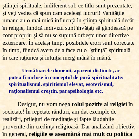
ştiinţei spirituale, indiferent sub ce titlu sunt prezentate,
şi veţi vedea că spun cam aceleaşi lucruri! Vanităţile
umane au o mai mică influenţă în ştiinţa spirituală decât
în religie, fiindcă indivizii sunt învăţaţi să gândească pe
cont propriu şi să nu se supună orbeşte unor directive
exterioare. În acelaşi timp, posibilele erori sunt corectate
în timp, fiindcă avem de a face cu o "ştiinţă" spirituală,
în care raţiunea şi intuiţia merg mână în mână.
Următoarele domenii, aparent distincte, ar
putea fi incluse în conceptul de pură spiritualitate:
spiritualismul, spiritismul elevat, esoterismul,
raţionalismul creştin, parapsihologia etc.
Desigur, nu vom nega
rolul pozitiv al religiei
în
societate! În repetate rânduri, am dat exemple de
realizări, prilejuri de meditaţie şi fapte lăudabile
provenite din credinţa religioasă. Dar analizând obiectiv,
în general,
religiile se aseamănă mai mult cu politica