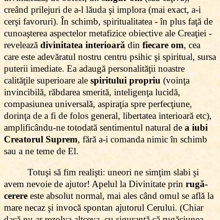
creând prilejuri de a-l lăuda şi implora (mai exact, a-i
cerşi favoruri). În schimb, spiritualitatea - în plus faţă de
cunoaşterea aspectelor metafizice obiective ale Creaţiei -
revelează
divinitatea interioară
din
fiecare om
, cea
care este adevăratul nostru centru psihic şi spiritual, sursa
puterii imediate. Ea adaugă personalităţii noastre
calităţile superioare ale
spiritului propriu
(voinţa
invincibilă, răbdarea smerită, inteligenţa lucidă,
compasiunea universală, aspiraţia spre perfecţiune,
dorinţa de a fi de folos general, libertatea interioară etc),
amplificându-ne totodată sentimentul natural de
a iubi
Creatorul Suprem
, fără a-i comanda nimic în schimb
sau a ne teme de El.
Totuşi să fim realişti: uneori ne simţim slabi şi
avem nevoie de ajutor! Apelul la Divinitate prin
rugă-
cerere
este absolut normal, mai ales când omul se află la
mare necaz şi invocă spontan ajutorul Cerului. (Chiar
dacă nu ar rezolva altceva, cu siguranţă că rugăciunea