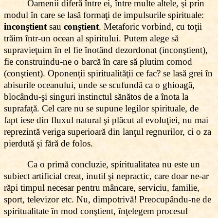
Oamenii diferă între ei, între multe altele, şi prin
modul în care se lasă formaţi de impulsurile spirituale:
inconştient
sau
conştient
. Metaforic vorbind, cu toţii
trăim într-un ocean al spiritului. Putem alege să
supravieţuim în el fie înotând dezordonat (inconştient),
fie construindu-ne o barcă în care să plutim comod
(conştient). Oponenţii spiritualităţii ce fac? se lasă grei în
abisurile oceanului, unde se scufundă ca o ghioagă,
blocându-şi singuri instinctul sănătos de a înota la
suprafaţă. Cel care nu se supune legilor spirituale, de
fapt iese din fluxul natural şi plăcut al evoluţiei, nu mai
reprezintă veriga superioară din lanţul regnurilor, ci o za
pierdută şi fără de folos.
Ca o primă concluzie, spiritualitatea nu este un
subiect artificial creat, inutil şi nepractic, care doar ne-ar
răpi timpul necesar pentru mâncare, serviciu, familie,
sport, televizor etc. Nu, dimpotrivă! Preocupându-ne de
spiritualitate în mod conştient, înţelegem procesul