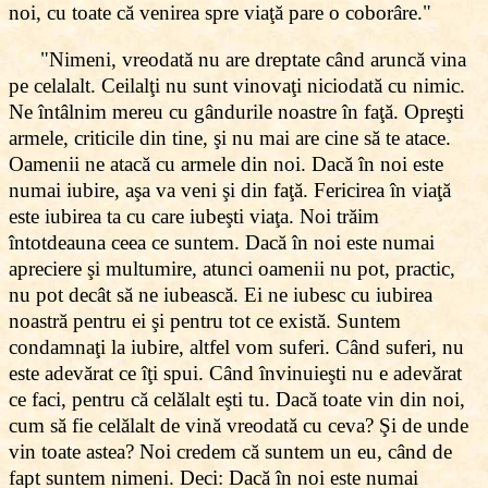
noi, cu toate că venirea spre viaţă pare o coborâre."
"Nimeni, vreodată nu are dreptate când aruncă vina
pe celalalt. Ceilalţi nu sunt vinovaţi niciodată cu nimic.
Ne întâlnim mereu cu gândurile noastre în faţă. Opreşti
armele, criticile din tine, şi nu mai are cine să te atace.
Oamenii ne atacă cu armele din noi. Dacă în noi este
numai iubire, aşa va veni şi din faţă. Fericirea în viaţă
este iubirea ta cu care iubeşti viaţa. Noi trăim
întotdeauna ceea ce suntem. Dacă în noi este numai
apreciere şi multumire, atunci oamenii nu pot, practic,
nu pot decât să ne iubească. Ei ne iubesc cu iubirea
noastră pentru ei şi pentru tot ce există. Suntem
condamnaţi la iubire, altfel vom suferi. Când suferi, nu
este adevărat ce îţi spui. Când învinuieşti nu e adevărat
ce faci, pentru că celălalt eşti tu. Dacă toate vin din noi,
cum să fie celălalt de vină vreodată cu ceva? Şi de unde
vin toate astea? Noi credem că suntem un eu, când de
fapt suntem nimeni. Deci: Dacă în noi este numai