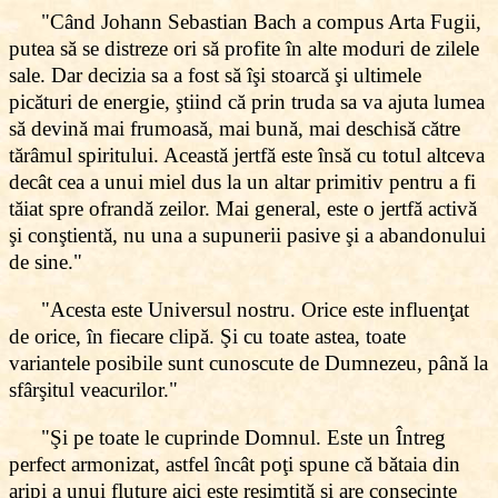
"Când Johann Sebastian Bach a compus Arta Fugii,
putea să se distreze ori să profite în alte moduri de zilele
sale. Dar decizia sa a fost să îşi stoarcă şi ultimele
picături de energie, ştiind că prin truda sa va ajuta lumea
să devină mai frumoasă, mai bună, mai deschisă către
tărâmul spiritului. Această jertfă este însă cu totul altceva
decât cea a unui miel dus la un altar primitiv pentru a fi
tăiat spre ofrandă zeilor. Mai general, este o jertfă activă
şi conştientă, nu una a supunerii pasive şi a abandonului
de sine."
"Acesta este Universul nostru. Orice este influenţat
de orice, în fiecare clipă. Şi cu toate astea, toate
variantele posibile sunt cunoscute de Dumnezeu, până la
sfârşitul veacurilor."
"Şi pe toate le cuprinde Domnul. Este un Întreg
perfect armonizat, astfel încât poţi spune că bătaia din
aripi a unui fluture aici este resimţită şi are consecinţe