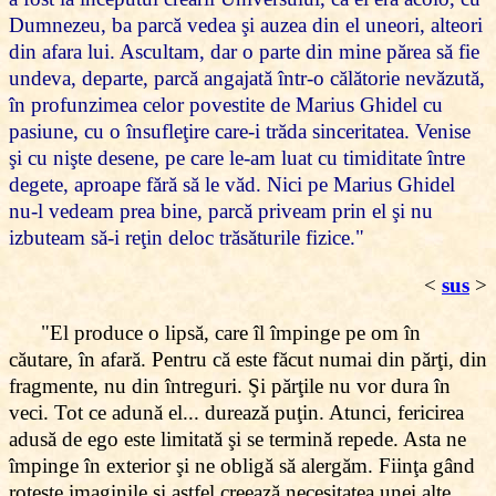
Dumnezeu, ba parcă vedea şi auzea din el uneori, alteori
din afara lui. Ascultam, dar o parte din mine părea să fie
undeva, departe, parcă angajată într-o călătorie nevăzută,
în profunzimea celor povestite de Marius Ghidel cu
pasiune, cu o însufleţire care-i trăda sinceritatea. Venise
şi cu nişte desene, pe care le-am luat cu timiditate între
degete, aproape fără să le văd. Nici pe Marius Ghidel
nu-l vedeam prea bine, parcă priveam prin el şi nu
izbuteam să-i reţin deloc trăsăturile fizice."
<
sus
>
"El produce o lipsă, care îl împinge pe om în
căutare, în afară. Pentru că este făcut numai din părţi, din
fragmente, nu din întreguri. Şi părţile nu vor dura în
veci. Tot ce adună el... durează puţin. Atunci, fericirea
adusă de ego este limitată şi se termină repede. Asta ne
împinge în exterior şi ne obligă să alergăm. Fiinţa gând
roteşte imaginile şi astfel creează necesitatea unei alte