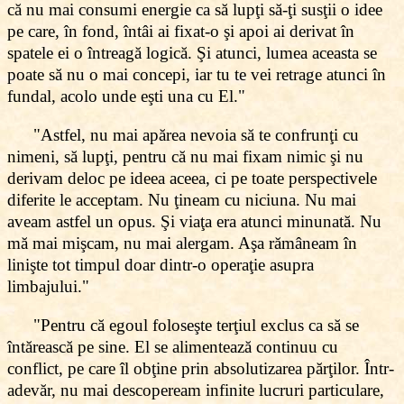
că nu mai consumi energie ca să lupţi să-ţi susţii o idee
pe care, în fond, întâi ai fixat-o şi apoi ai derivat în
spatele ei o întreagă logică. Şi atunci, lumea aceasta se
poate să nu o mai concepi, iar tu te vei retrage atunci în
fundal, acolo unde eşti una cu El."
"Astfel, nu mai apărea nevoia să te confrunţi cu
nimeni, să lupţi, pentru că nu mai fixam nimic şi nu
derivam deloc pe ideea aceea, ci pe toate perspectivele
diferite le acceptam. Nu ţineam cu niciuna. Nu mai
aveam astfel un opus. Şi viaţa era atunci minunată. Nu
mă mai mişcam, nu mai alergam. Aşa rămâneam în
linişte tot timpul doar dintr-o operaţie asupra
limbajului."
"Pentru că egoul foloseşte terţiul exclus ca să se
întărească pe sine. El se alimentează continuu cu
conflict, pe care îl obţine prin absolutizarea părţilor. Într-
adevăr, nu mai descopeream infinite lucruri particulare,