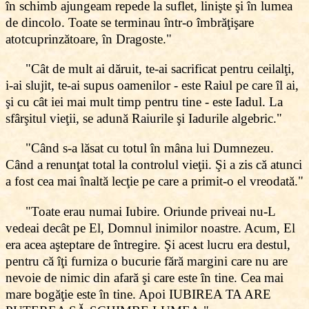
în schimb ajungeam repede la suflet, linişte şi în lumea
de dincolo. Toate se terminau într-o îmbrăţişare
atotcuprinzătoare, în Dragoste."
"Cât de mult ai dăruit, te-ai sacrificat pentru ceilalţi,
i-ai slujit, te-ai supus oamenilor - este Raiul pe care îl ai,
şi cu cât iei mai mult timp pentru tine - este Iadul. La
sfârşitul vieţii, se adună Raiurile şi Iadurile algebric."
"Când s-a lăsat cu totul în mâna lui Dumnezeu.
Când a renunţat total la controlul vieţii. Şi a zis că atunci
a fost cea mai înaltă lecţie pe care a primit-o el vreodată."
"Toate erau numai Iubire. Oriunde priveai nu-L
vedeai decât pe El, Domnul inimilor noastre. Acum, El
era acea aşteptare de întregire. Şi acest lucru era destul,
pentru că îţi furniza o bucurie fără margini care nu are
nevoie de nimic din afară şi care este în tine. Cea mai
mare bogăţie este în tine. Apoi IUBIREA TA ARE