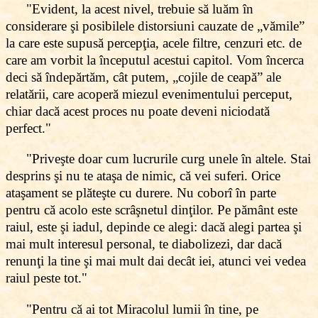
"Evident, la acest nivel, trebuie să luăm în
considerare şi posibilele distorsiuni cauzate de „vămile”
la care este supusă percepţia, acele filtre, cenzuri etc. de
care am vorbit la începutul acestui capitol. Vom încerca
deci să îndepărtăm, cât putem, „cojile de ceapă” ale
relatării, care acoperă miezul evenimentului perceput,
chiar dacă acest proces nu poate deveni niciodată
perfect."
"Priveşte doar cum lucrurile curg unele în altele. Stai
desprins şi nu te ataşa de nimic, că vei suferi. Orice
ataşament se plăteşte cu durere. Nu coborî în parte
pentru că acolo este scrâşnetul dinţilor. Pe pământ este
raiul, este şi iadul, depinde ce alegi: dacă alegi partea şi
mai mult interesul personal, te diabolizezi, dar dacă
renunţi la tine şi mai mult dai decât iei, atunci vei vedea
raiul peste tot."
"Pentru că ai tot Miracolul lumii în tine, pe