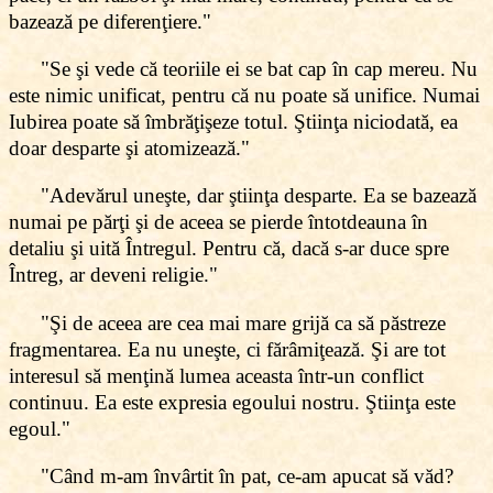
bazează pe diferenţiere."
"Se şi vede că teoriile ei se bat cap în cap mereu. Nu
este nimic unificat, pentru că nu poate să unifice. Numai
Iubirea poate să îmbrăţişeze totul. Ştiinţa niciodată, ea
doar desparte şi atomizează."
"Adevărul uneşte, dar ştiinţa desparte. Ea se bazează
numai pe părţi şi de aceea se pierde întotdeauna în
detaliu şi uită Întregul. Pentru că, dacă s-ar duce spre
Întreg, ar deveni religie."
"Şi de aceea are cea mai mare grijă ca să păstreze
fragmentarea. Ea nu uneşte, ci fărâmiţează. Şi are tot
interesul să menţină lumea aceasta într-un conflict
continuu. Ea este expresia egoului nostru. Ştiinţa este
egoul."
"Când m-am învârtit în pat, ce-am apucat să văd?