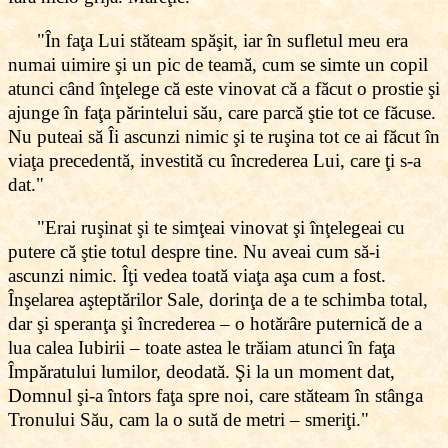
"În faţa Lui stăteam spăşit, iar în sufletul meu era
numai uimire şi un pic de teamă, cum se simte un copil
atunci când înţelege că este vinovat că a făcut o prostie şi
ajunge în faţa părintelui său, care parcă ştie tot ce făcuse.
Nu puteai să Îi ascunzi nimic şi te ruşina tot ce ai făcut în
viaţa precedentă, investită cu încrederea Lui, care ţi s-a
dat."
"Erai ruşinat şi te simţeai vinovat şi înţelegeai cu
putere că ştie totul despre tine. Nu aveai cum să-i
ascunzi nimic. Îţi vedea toată viaţa aşa cum a fost.
Înşelarea aşteptărilor Sale, dorinţa de a te schimba total,
dar şi speranţa şi încrederea – o hotărâre puternică de a
lua calea Iubirii – toate astea le trăiam atunci în faţa
Împăratului lumilor, deodată. Şi la un moment dat,
Domnul şi-a întors faţa spre noi, care stăteam în stânga
Tronului Său, cam la o sută de metri – smeriţi."