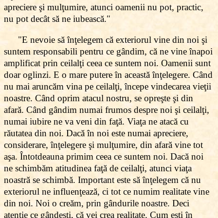
apreciere şi mulţumire, atunci oamenii nu pot, practic,
nu pot decât să ne iubească."
"E nevoie să înţelegem că exteriorul vine din noi şi
suntem responsabili pentru ce gândim, că ne vine înapoi
amplificat prin ceilalţi ceea ce suntem noi. Oamenii sunt
doar oglinzi. E o mare putere în această înţelegere. Când
nu mai aruncăm vina pe ceilalţi, începe vindecarea vieţii
noastre. Când oprim atacul nostru, se opreşte şi din
afară. Când gândim numai frumos despre noi şi ceilalţi,
numai iubire ne va veni din faţă. Viaţa ne atacă cu
răutatea din noi. Dacă în noi este numai apreciere,
considerare, înţelegere şi mulţumire, din afară vine tot
aşa. Întotdeauna primim ceea ce suntem noi. Dacă noi
ne schimbăm atitudinea faţă de ceilalţi, atunci viaţa
noastră se schimbă. Important este să înţelegem că nu
exteriorul ne influenţează, ci tot ce numim realitate vine
din noi. Noi o creăm, prin gândurile noastre. Deci
atenţie ce gândeşti, că vei crea realitate. Cum eşti în