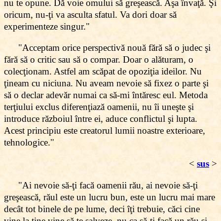
nu te opune. Dă voie omului să greşească. Aşa învaţă. Şi
oricum, nu-ţi va asculta sfatul. Va dori doar să
experimenteze singur."
"Acceptam orice perspectivă nouă fără să o judec şi
fără să o critic sau să o compar. Doar o alăturam, o
colecţionam. Astfel am scăpat de opoziţia ideilor. Nu
ţineam cu niciuna. Nu aveam nevoie să fixez o parte şi
să o declar adevăr numai ca să-mi întăresc eul. Metoda
terţiului exclus diferenţiază oamenii, nu îi uneşte şi
introduce războiul între ei, aduce conflictul şi lupta.
Acest principiu este creatorul lumii noastre exterioare,
tehnologice."
<
sus
>
"Ai nevoie să-ţi facă oamenii rău, ai nevoie să-ţi
greşească, răul este un lucru bun, este un lucru mai mare
decât tot binele de pe lume, deci îţi trebuie, căci cine
vine la tine vine să te salveze, nu ca să-ţi facă un rău şi