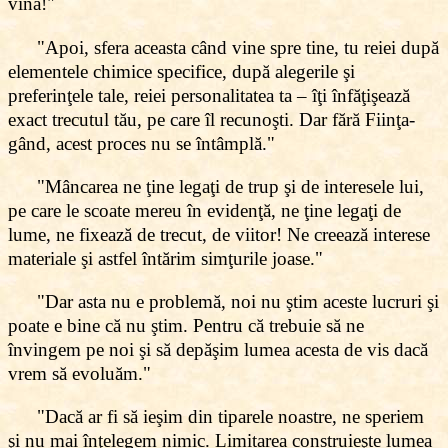
vină!"
"Apoi, sfera aceasta când vine spre tine, tu reiei după
elementele chimice specifice, după alegerile şi
preferinţele tale, reiei personalitatea ta – îţi înfăţişează
exact trecutul tău, pe care îl recunoşti. Dar fără Fiinţa-
gând, acest proces nu se întâmplă."
"Mâncarea ne ţine legaţi de trup şi de interesele lui,
pe care le scoate mereu în evidenţă, ne ţine legaţi de
lume, ne fixează de trecut, de viitor! Ne creează interese
materiale şi astfel întărim simţurile joase."
"Dar asta nu e problemă, noi nu ştim aceste lucruri şi
poate e bine că nu ştim. Pentru că trebuie să ne
învingem pe noi şi să depăşim lumea acesta de vis dacă
vrem să evoluăm."
"Dacă ar fi să ieşim din tiparele noastre, ne speriem
şi nu mai înţelegem nimic. Limitarea construieşte lumea