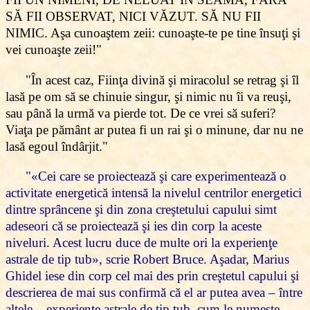
SĂ FII OBSERVAT, NICI VĂZUT. SĂ NU FII
NIMIC. Aşa cunoaştem zeii: cunoaşte-te pe tine însuţi şi
vei cunoaşte zeii!"
"În acest caz, Fiinţa divină şi miracolul se retrag şi îl
lasă pe om să se chinuie singur, şi nimic nu îi va reuşi,
sau până la urmă va pierde tot. De ce vrei să suferi?
Viaţa pe pământ ar putea fi un rai şi o minune, dar nu ne
lasă egoul îndârjit."
"
«
Cei care se proiectează şi care experimentează o
activitate energetică intensă la nivelul centrilor energetici
dintre sprâncene şi din zona creştetului capului simt
adeseori că se proiectează şi ies din corp la aceste
niveluri. Acest lucru duce de multe ori la experienţe
astrale de tip tub
»
, scrie Robert Bruce. Aşadar, Marius
Ghidel iese din corp cel mai des prin creştetul capului şi
descrierea de mai sus confirmă că el ar putea avea – între
altele – experienţe astrale de tip tub, cum le numeşte