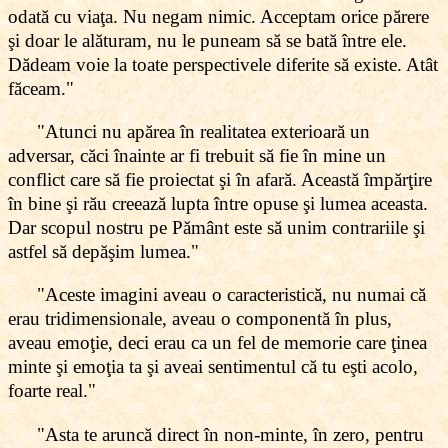
odată cu viaţa. Nu negam nimic. Acceptam orice părere
şi doar le alăturam, nu le puneam să se bată între ele.
Dădeam voie la toate perspectivele diferite să existe. Atât
făceam."
"Atunci nu apărea în realitatea exterioară un
adversar, căci înainte ar fi trebuit să fie în mine un
conflict care să fie proiectat şi în afară. Această împărţire
în bine şi rău creează lupta între opuse şi lumea aceasta.
Dar scopul nostru pe Pământ este să unim contrariile şi
astfel să depăşim lumea."
"Aceste imagini aveau o caracteristică, nu numai că
erau tridimensionale, aveau o componentă în plus,
aveau emoţie, deci erau ca un fel de memorie care ţinea
minte şi emoţia ta şi aveai sentimentul că tu eşti acolo,
foarte real."
"Asta te aruncă direct în non-minte, în zero, pentru