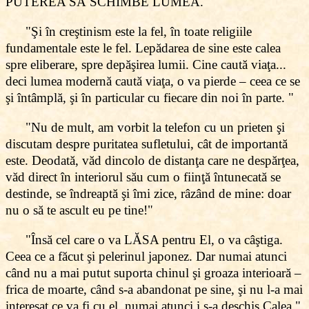
PUTEREA SĂ SCHIMBE LUMEA."
"Şi în creştinism este la fel, în toate religiile
fundamentale este le fel. Lepădarea de sine este calea
spre eliberare, spre depăşirea lumii. Cine caută viaţa...
deci lumea modernă caută viaţa, o va pierde – ceea ce se
şi întâmplă, şi în particular cu fiecare din noi în parte. "
"Nu de mult, am vorbit la telefon cu un prieten şi
discutam despre puritatea sufletului, cât de importantă
este. Deodată, văd dincolo de distanţa care ne despărţea,
văd direct în interiorul său cum o fiinţă întunecată se
destinde, se îndreaptă şi îmi zice, râzând de mine: doar
nu o să te ascult eu pe tine!"
"Însă cel care o va LĂSA pentru El, o va câştiga.
Ceea ce a făcut şi pelerinul japonez. Dar numai atunci
când nu a mai putut suporta chinul şi groaza interioară –
frica de moarte, când s-a abandonat pe sine, şi nu l-a mai
interesat ce va fi cu el, numai atunci i s-a deschis Calea."