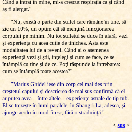
Când a intrat în mine, mi-a crescut respiraţia ca şi când
aş fi alergat."
"Nu, există o parte din suflet care rămâne în tine, să
zic un 10%, un optim cât să menţină funcţionarea
corpului pe minim. Nu tot sufletul se duce în afară, vezi
şi experienţa cu acea cutie de tinichea. Asta este
modalitatea lui de a reveni. Când ai o asemenea
experienţă vezi şi ştii, înţelegi şi cum se face, ce se
întâmplă cu tine şi de ce. Poţi răspunde la întrebarea:
cum se întâmplă toate acestea?"
"Marius Ghidel iese din corp cel mai des prin
creştetul capului şi descrierea de mai sus confirmă că el
ar putea avea – între altele – experienţe astrale de tip tub.
El se trezeşte în lumi paralele, în Shangri-La, adesea, şi
ajunge acolo în mod firesc, fără o străduinţă."
<
sus
>