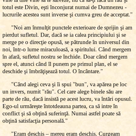
totul este Divin, eşti înconjurat numai de Dumnezeu -
lucrurile acestea sunt inverse şi cumva greu de acceptat."
"Noi am înmulţit punctele exterioare de sprijin şi am
pierdut sufletul. Dar, dacă se ia calea principiului şi se
merge pe o direcţie opusă, se pătrunde în universul din
noi, într-o lume miraculoasă, a spiritului. Când mergem
în afară, sufletul nostru se închide. Doar când mergem
spre el, atunci când îl punem pe primul plan, el se
deschide şi îmbrăţişează totul. O încântare."
"Când alegi ceva şi îi spui "bun", va apărea pe loc
un invers, numit "rău". Cel care alege binele său are
parte de rău, dacă insistă pe acest lucru, va întări opusul.
Ego-ul urmăreşte întotdeauna partea, ca să intre în
conflict şi să obţină suferinţă. Numai astfel poate să
obţină satisfacţia personală."
"Eram deschis – mereu eram deschis. Curgeam