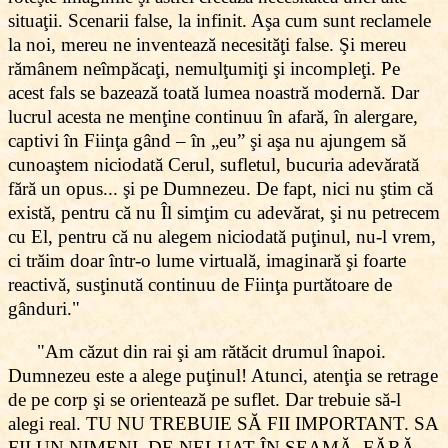
situaţii. Scenarii false, la infinit. Aşa cum sunt reclamele
la noi, mereu ne inventează
necesităţi false. Şi mereu
rămânem neîmpăcaţi, nemulţumiţi şi incompleţi. Pe
acest fals se bazează toată lumea noastră modernă. Dar
lucrul acesta ne menţine continuu în afară, în alergare,
captivi în Fiinţa gând – în „eu” şi aşa nu ajungem să
cunoaştem niciodată Cerul, sufletul, bucuria adevărată
fără un opus... şi pe Dumnezeu. De fapt, nici nu ştim că
există, pentru că nu Îl simţim cu adevărat, şi nu petrecem
cu El, pentru că nu alegem niciodată puţinul, nu-l vrem,
ci trăim doar într-o lume virtuală, imaginară şi foarte
reactivă, susţinută continuu de Fiinţa purtătoare de
gânduri."
"Am căzut din rai şi am rătăcit drumul înapoi.
Dumnezeu este a alege puţinul! Atunci, atenţia se retrage
de pe corp şi se orientează pe suflet. Dar trebuie să-l
alegi real. TU NU TREBUIE SĂ FII IMPORTANT. SA
FII UN NIMENI, DE NELUAT ÎN SEAMĂ, FĂRĂ