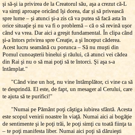
şi să-şi ia privirea de la Creatorul său, aşa a crezut că-L
va simţi aproape oricând îşi dorea, dar şi să privească
spre lume – şi atunci şi-a zis că va putea să facă asta în
orice situaţie şi nu va fi o problemă – că o să revină uşor
când va vrea. Dar aici a greşit fundamental. În clipa când
şi-a întors privirea spre Creaţie, a şi început căderea.
Acest lucru seamănă cu porunca – Să nu muşti din
Pomul cunoaşterii binelui şi răului, că atunci vei cădea
din Rai şi nu o să mai poţi să te întorci. Şi aşa s-a
întâmplat."
"Când vine un hoţ, nu vine întâmplător, ci vine ca să
te desprindă. El este, de fapt, un mesager al Cerului, care
te ajuta să te purifici!"
"Numai pe Pământ poţi câştiga iubirea sfântă. Acesta
este scopul venirii noastre în viaţă. Numai aici ai bogăţie
de sentimente şi le poţi trăi, le poţi simţi cu toată fiinţa ta
– te poţi manifesta liber. Numai aici poţi să dăruieşti