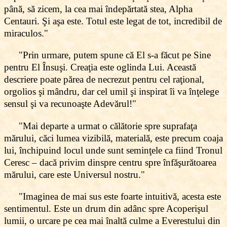
până, să zicem, la cea mai îndepărtată stea, Alpha
Centauri. Şi aşa este. Totul este legat de tot, incredibil de
miraculos."
"Prin urmare, putem spune că El s-a făcut pe Sine
pentru El Însuşi. Creaţia este oglinda Lui. Această
descriere poate părea de necrezut pentru cel raţional,
orgolios şi mândru, dar cel umil şi inspirat îi va înţelege
sensul şi va recunoaşte Adevărul!"
"Mai departe a urmat o călătorie spre suprafaţa
mărului, căci lumea vizibilă, materială, este precum coaja
lui, închipuind locul unde sunt seminţele ca fiind Tronul
Ceresc – dacă privim dinspre centru spre înfăşurătoarea
mărului, care este Universul nostru."
"Imaginea de mai sus este foarte intuitivă, acesta este
sentimentul. Este un drum din adânc spre Acoperişul
lumii, o urcare pe cea mai înaltă culme a Everestului din