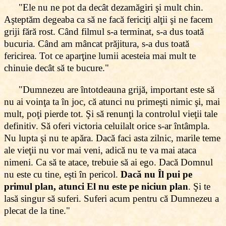
"Ele nu ne pot da decât dezamăgiri şi mult chin.
Aşteptăm degeaba ca să ne facă fericiţi alţii şi ne facem
griji fără rost. Când filmul s-a terminat, s-a dus toată
bucuria. Când am mâncat prăjitura, s-a dus toată
fericirea. Tot ce aparţine lumii acesteia mai mult te
chinuie decât să te bucure."
"Dumnezeu are întotdeauna grijă, important este să
nu ai voinţa ta în joc, că atunci nu primeşti nimic şi, mai
mult, poţi pierde tot. Şi să renunţi la controlul vieţii tale
definitiv. Să oferi victoria celuilalt orice s-ar întâmpla.
Nu lupta şi nu te apăra. Dacă faci asta zilnic, marile teme
ale vieţii nu vor mai veni, adică nu te va mai ataca
nimeni. Ca să te atace, trebuie să ai ego. Dacă Domnul
nu este cu tine, eşti în pericol.
Dacă nu Îl pui pe
primul plan, atunci El nu este pe niciun plan
. Şi te
lasă singur să suferi. Suferi acum pentru că Dumnezeu a
plecat de la tine."