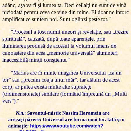
adânc, aşa va fi şi lumea ta. Deci ceilalţi nu sunt de vină
niciodată pentru ceva ce vine din mine. Ei doar ne întorc
amplificat ce suntem noi. Sunt oglinzi peste tot."
"Procesul a fost numit uneori şi revelaţie, sau „trezire
spirituală”, cauzată, după toate aparenţele, prin
iluminarea produsă de accesul la volumul imens de
cunoaştere din acea „memorie universală” altminteri
inaccesibilă minţii conştiente."
"Marius are în minte imaginea Universului „ca un
tor” sau „precum coaja unui măr”. Iar alături de acest
corp, ar putea exista multe alte suprafeţe
(tridimensionale) similare (formând împreună un „Multi
vers”)."
N.n.
:
Savantul-mistic Nassim Haramein are
aceeaşi părere: Universul are forma unui tor. Iată şi o
animaţie:
https://www.youtube.com/watch?