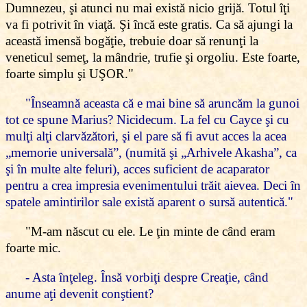
Dumnezeu, şi atunci nu mai există nicio grijă. Totul îţi
va fi potrivit în viaţă. Şi încă este gratis. Ca să ajungi la
această imensă bogăţie, trebuie doar să renunţi la
veneticul semeţ, la mândrie, trufie şi orgoliu. Este foarte,
foarte simplu şi UŞOR."
"Înseamnă aceasta că e mai bine să aruncăm la gunoi
tot ce spune Marius? Nicidecum. La fel cu Cayce şi cu
mulţi alţi clarvăzători, şi el pare să fi avut acces la acea
„memorie universală”, (numită şi „Arhivele Akasha”, ca
şi în multe alte feluri), acces suficient de acaparator
pentru a crea impresia evenimentului trăit aievea. Deci în
spatele amintirilor sale există aparent o sursă autentică."
"M-am născut cu ele. Le ţin minte de când eram
foarte mic.
- Asta înţeleg. Însă vorbiţi despre Creaţie, când
anume aţi devenit conştient?