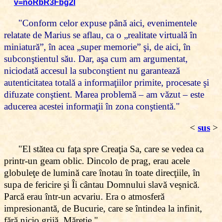
v=noRbR3Fbg2I
"Conform celor expuse până aici, evenimentele
relatate de Marius se aflau, ca o „realitate virtuală în
miniatură”, în acea „super memorie” şi, de aici, în
subconştientul său. Dar, aşa cum am argumentat,
niciodată accesul la subconştient nu garantează
autenticitatea totală a informaţiilor primite, procesate şi
difuzate conştient. Marea problemă – am văzut – este
aducerea acestei informaţii în zona conştientă."
<
sus
>
"El stătea cu faţa spre Creaţia Sa, care se vedea ca
printr-un geam oblic. Dincolo de prag, erau acele
globuleţe de lumină care înotau în toate direcţiile, în
supa de fericire şi Îi cântau Domnului slavă veşnică.
Parcă erau într-un acvariu. Era o atmosferă
impresionantă, de Bucurie, care se întindea la infinit,
fără nicio grijă. Măreţie."