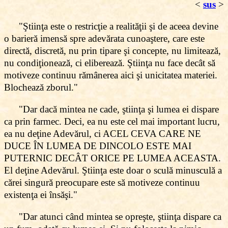
<
sus
>
"Ştiinţa este o restricţie a realităţii şi de aceea devine
o barieră imensă spre adevărata cunoaştere, care este
directă, discretă, nu prin tipare şi concepte, nu limitează,
nu condiţionează, ci eliberează. Ştiinţa nu face decât să
motiveze continuu rămânerea aici şi unicitatea materiei.
Blochează zborul."
"Dar dacă mintea ne cade, ştiinţa şi lumea ei dispare
ca prin farmec. Deci, ea nu este cel mai important lucru,
ea nu deţine Adevărul, ci ACEL CEVA CARE NE
DUCE ÎN LUMEA DE DINCOLO ESTE MAI
PUTERNIC DECÂT ORICE PE LUMEA ACEASTA.
El deţine Adevărul. Ştiinţa este doar o sculă minusculă a
cărei singură preocupare este să motiveze continuu
existenţa ei însăşi."
"Dar atunci când mintea se opreşte, ştiinţa dispare ca