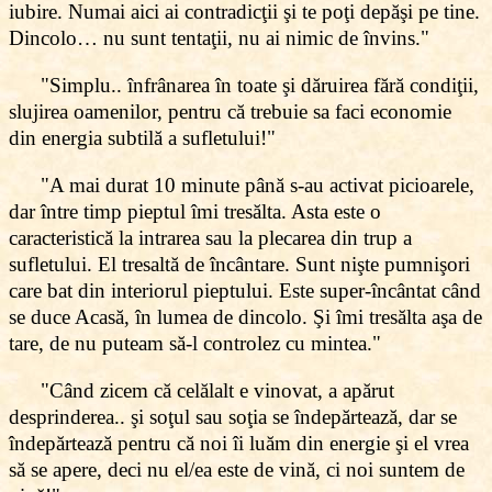
iubire. Numai aici ai contradicţii şi te poţi depăşi pe tine.
Dincolo… nu sunt tentaţii, nu ai nimic de învins."
"Simplu.. înfrânarea în toate şi dăruirea fără condiţii,
slujirea oamenilor, pentru că trebuie sa faci economie
din energia subtilă a sufletului!"
"A mai durat 10 minute până s-au activat picioarele,
dar între timp pieptul îmi tresălta. Asta este o
caracteristică la intrarea sau la plecarea din trup a
sufletului. El tresaltă de încântare. Sunt nişte pumnişori
care bat din interiorul pieptului. Este super-încântat când
se duce Acasă, în lumea de dincolo. Şi îmi tresălta aşa de
tare, de nu puteam să-l controlez cu mintea."
"Când zicem că celălalt e vinovat, a apărut
desprinderea.. şi soţul sau soţia se îndepărtează, dar se
îndepărtează pentru că noi îi luăm din energie şi el vrea
să se apere, deci nu el/ea este de vină, ci noi suntem de