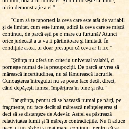
un fum, odată cu lumea ei. Şi nu foloseşte la nimic,
nicio demonstraţie a ei."
"Cum să te raportezi la ceva care este atât de variabil
şi de limitat, cum este lumea, adică la ceva care se mişcă
continuu, de parcă eşti pe o mare cu furtună? Atunci
orice judecată a ta va fi părtinitoare şi limitată. În
condiţiile astea, tu doar presupui că ceva ar fi fix."
"Ştiinţa nu oferă un criteriu universal valabil, ci
porneşte numai de la presupoziţii. De parcă ar vrea să
mărească incertitudinea, nu să lămurească lucrurile.
Cunoaşterea întregului nu se poate face decât direct,
când depăşeşti lumea, împărţirea în bine şi rău."
"Iar ştiinţa, pentru că se bazează numai pe părţi, pe
fragmente, nu face decât să mărească neînţelegerea şi
deci să se distanţeze de Adevăr. Astfel ea păstrează
relativitatea lumii şi îi măreşte contradicţiile. Nu îi aduce
pace, ci un război şi mai mare, continuu, pentru că se