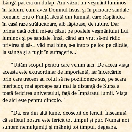
Lângă pat era un dulap. Am văzut un veşmânt luminos
în falduri, cum avea Domnul Iisus, şi în picioare sandale
romane. Era o Fiinţă făcută din lumină, care răspândea
în casă raze strălucitoare, alb lăptoase, de iubire. Dar
prima dată ochii mi-au căzut pe poalele veşmântului Lui
luminos şi pe sandale. Însă, când am vrut să-mi ridic
privirea şi să-L văd mai bine, s-a întors pe loc pe călcâie,
la stânga şi a fugit în sufragerie..."
"Uităm scopul pentru care venim aici. De aceea viaţa
aceasta este extraordinar de importantă, iar încercările
prin care trecem au rolul să ne poziţioneze sus, pe scara
meritelor, mai aproape sau mai la distanţă de Sursa a
toată fericirea universului, faţă de Împăratul lumii. Viaţa
de aici este pentru dincolo."
"Da, era din altă lume, deosebit de fericit. Înseamnă
că sufletul nostru este fericit tot timpul şi pur. Numai noi
suntem nemulţumiţi şi mâhniţi tot timpul, degeaba.