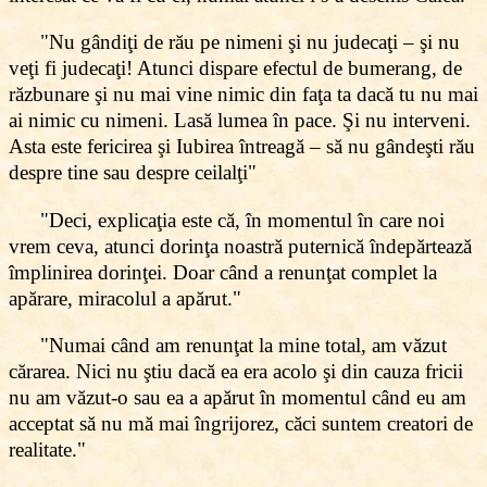
"Nu gândiţi de rău pe nimeni şi nu judecaţi – şi nu
veţi fi judecaţi! Atunci dispare efectul de bumerang, de
răzbunare şi nu mai vine nimic din faţa ta dacă tu nu mai
ai nimic cu nimeni. Lasă lumea în pace. Şi nu interveni.
Asta este fericirea şi Iubirea întreagă – să nu gândeşti rău
despre tine sau despre ceilalţi"
"Deci, explicaţia este că, în momentul în care noi
vrem ceva, atunci dorinţa noastră puternică îndepărtează
împlinirea dorinţei. Doar când a renunţat complet la
apărare, miracolul a apărut."
"Numai când am renunţat la mine total, am văzut
cărarea. Nici nu ştiu dacă ea era acolo şi din cauza fricii
nu am văzut-o sau ea a apărut în momentul când eu am
acceptat să nu mă mai îngrijorez, căci suntem creatori de
realitate."