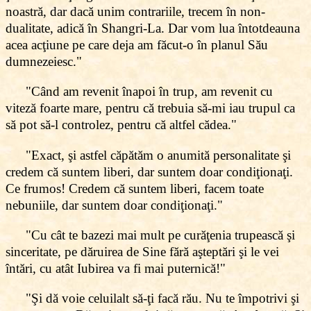
noastră, dar dacă unim contrariile, trecem în non-
dualitate, adică în Shangri-La. Dar vom lua întotdeauna
acea acţiune pe care deja am făcut-o în planul Său
dumnezeiesc."
"Când am revenit înapoi în trup, am revenit cu
viteză foarte mare, pentru că trebuia să-mi iau trupul ca
să pot să-l controlez, pentru că altfel cădea."
"Exact, şi astfel căpătăm o anumită personalitate şi
credem că suntem liberi, dar suntem doar condiţionaţi.
Ce frumos! Credem că suntem liberi, facem toate
nebuniile, dar suntem doar condiţionaţi."
"Cu cât te bazezi mai mult pe curăţenia trupească şi
sinceritate, pe dăruirea de Sine fără aşteptări şi le vei
întări, cu atât Iubirea va fi mai puternică!"
"Şi dă voie celuilalt să-ţi facă rău. Nu te împotrivi şi