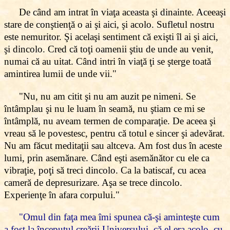
De când am intrat în viaţa aceasta şi dinainte. Aceeaşi
stare de conştienţă o ai şi aici, şi acolo. Sufletul nostru
este nemuritor. Şi acelaşi sentiment că exişti îl ai şi aici,
şi dincolo. Cred că toţi oamenii ştiu de unde au venit,
numai că au uitat. Când intri în viaţă ţi se şterge toată
amintirea lumii de unde vii."
"Nu, nu am citit şi nu am auzit pe nimeni. Se
întâmplau şi nu le luam în seamă, nu ştiam ce mi se
întâmplă, nu aveam termen de comparaţie. De aceea şi
vreau să le povestesc, pentru că totul e sincer şi adevărat.
Nu am făcut meditaţii sau altceva. Am fost dus în aceste
lumi, prin asemănare. Când eşti asemănător cu ele ca
vibraţie, poţi să treci dincolo. Ca la batiscaf, cu acea
cameră de depresurizare. Aşa se trece dincolo.
Experienţe în afara corpului."
"Omul din faţa mea îmi spunea că-şi aminteşte cum
a fost la începutul creării Universului, că el era acolo, cu