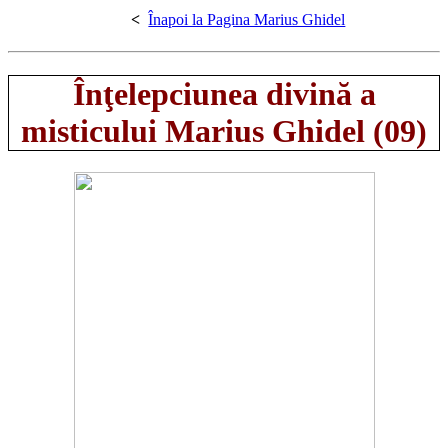
<
Înapoi la Pagina Marius Ghidel
Înţelepciunea
divină
a
misticului Marius Ghidel (0
9
)