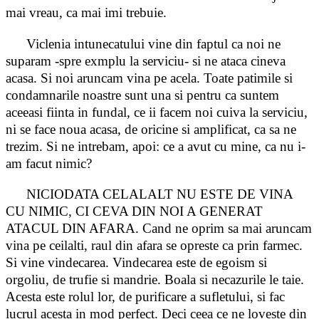
mai vreau, ca mai imi trebuie.
Viclenia intunecatului vine din faptul ca noi ne
suparam -spre exmplu la serviciu- si ne ataca cineva
acasa. Si noi aruncam vina pe acela. Toate patimile si
condamnarile noastre sunt una si pentru ca suntem
aceeasi fiinta in fundal, ce ii facem noi cuiva la serviciu,
ni se face noua acasa, de oricine si amplificat, ca sa ne
trezim. Si ne intrebam, apoi: ce a avut cu mine, ca nu i-
am facut nimic?
NICIODATA CELALALT NU ESTE DE VINA
CU NIMIC, CI CEVA DIN NOI A GENERAT
ATACUL DIN AFARA. Cand ne oprim sa mai aruncam
vina pe ceilalti, raul din afara se opreste ca prin farmec.
Si vine vindecarea. Vindecarea este de egoism si
orgoliu, de trufie si mandrie. Boala si necazurile le taie.
Acesta este rolul lor, de purificare a sufletului, si fac
lucrul acesta in mod perfect. Deci ceea ce ne loveste din