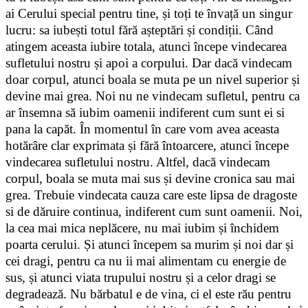
ai Cerului special pentru tine, și toți te învață un singur
lucru: sa iubești totul fără așteptări și condiții. Când
atingem aceasta iubire totala, atunci începe vindecarea
sufletului nostru și apoi a corpului. Dar dacă vindecam
doar corpul, atunci boala se muta pe un nivel superior și
devine mai grea. Noi nu ne vindecam sufletul, pentru ca
ar însemna să iubim oamenii indiferent cum sunt ei si
pana la capăt. În momentul în care vom avea aceasta
hotărâre clar exprimata și fără întoarcere, atunci începe
vindecarea sufletului nostru. Altfel, dacă vindecam
corpul, boala se muta mai sus și devine cronica sau mai
grea. Trebuie vindecata cauza care este lipsa de dragoste
si de dăruire continua, indiferent cum sunt oamenii. Noi,
la cea mai mica neplăcere, nu mai iubim și închidem
poarta cerului. Și atunci începem sa murim și noi dar și
cei dragi, pentru ca nu ii mai alimentam cu energie de
sus, și atunci viata trupului nostru și a celor dragi se
degradează. Nu bărbatul e de vina, ci el este rău pentru