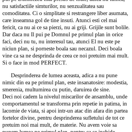
nu satisfactiile simturilor, nu senzualitatea sau
comoditatea. Ci o simplitate si restrangere liber asumata,
care inseamna gol de tine insuti. Atunci esti cel mai
fericit, ca nu ai ce sa pierzi, nu ai griji. Grijile sunt bolile.
Dar daca nu Il pui pe Domnul pe primul plan in orice
faci, deci nu tu, nu interesul tau, atunci El nu este pe
niciun plan, si porneste boala sau necazul. Deci boala
vine ca sa ne desprinda de ceea ce noi pretuim mai mult.
Si o face in mod PERFECT.
Desprinderea de lumea aceasta, adica a nu pune
nimic din ea pe primul plan, este insanatosire: modestia,
smerenia, multumirea cu putin, daruirea de sine.
Deci noi cadem la nivelul miscarilor de ansamblu, unde
comportamentul se transforma prin repetie in patima, in
lacomie de viata, si apoi intr-un atac din afara din partea
fortelor divine, pentru desprinderea sufletului de tot ce
pretuim noi mai mult, de materie. Nu avem voie sa
punem lumea pe primul plan, pentru ca se inchide