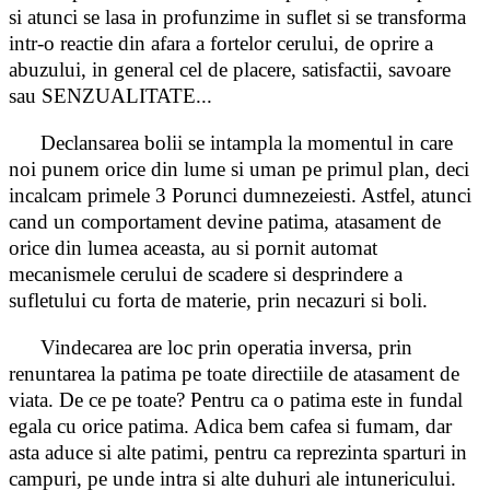
si atunci se lasa in profunzime in suflet si se transforma
intr-o reactie din afara a fortelor cerului, de oprire a
abuzului, in general cel de placere, satisfactii, savoare
sau SENZUALITATE...
Declansarea bolii se intampla la momentul in care
noi punem orice din lume si uman pe primul plan, deci
incalcam primele 3 Porunci dumnezeiesti. Astfel, atunci
cand un comportament devine patima, atasament de
orice din lumea aceasta, au si pornit automat
mecanismele cerului de scadere si desprindere a
sufletului cu forta de materie, prin necazuri si boli.
Vindecarea are loc prin operatia inversa, prin
renuntarea la patima pe toate directiile de atasament de
viata. De ce pe toate? Pentru ca o patima este in fundal
egala cu orice patima. Adica bem cafea si fumam, dar
asta aduce si alte patimi, pentru ca reprezinta sparturi in
campuri, pe unde intra si alte duhuri ale intunericului.