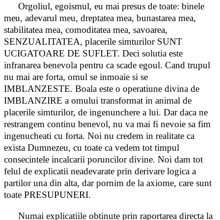
Orgoliul, egoismul, eu mai presus de toate: binele
meu, adevarul meu, dreptatea mea, bunastarea mea,
stabilitatea mea, comoditatea mea, savoarea,
SENZUALITATEA, placerile simturilor SUNT
UCIGATOARE DE SUFLET. Deci solutia este
infranarea benevola pentru ca scade egoul. Cand trupul
nu mai are forta, omul se inmoaie si se
IMBLANZESTE. Boala este o operatiune divina de
IMBLANZIRE a omului transformat in animal de
placerile simturilor, de ingenunchere a lui. Dar daca ne
restrangem continu benevol, nu va mai fi nevoie sa fim
ingenucheati cu forta. Noi nu credem in realitate ca
exista Dumnezeu, cu toate ca vedem tot timpul
consecintele incalcarii poruncilor divine. Noi dam tot
felul de explicatii neadevarate prin derivare logica a
partilor una din alta, dar pornim de la axiome, care sunt
toate PRESUPUNERI.
Numai explicatiile obtinute prin raportarea directa la