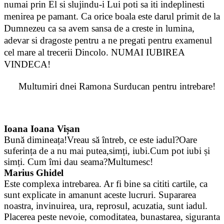
numai prin El si slujindu-i Lui poti sa iti indeplinesti
menirea pe pamant. Ca orice boala este darul primit de la
Dumnezeu ca sa avem sansa de a creste in lumina,
adevar si dragoste pentru a ne pregati pentru examenul
cel mare al trecerii Dincolo. NUMAI IUBIREA
VINDECA!
Multumiri dnei Ramona Surducan pentru intrebare!
Ioana Ioana Vișan
Bună dimineața!Vreau să întreb, ce este iadul?Oare
suferința de a nu mai putea,simți, iubi.Cum pot iubi și
simți. Cum îmi dau seama?Multumesc!
Marius Ghidel
Este complexa intrebarea. Ar fi bine sa cititi cartile, ca
sunt explicate in amanunt aceste lucruri. Supararea
noastra, invinuirea, ura, reprosul, acuzatia, sunt iadul.
Placerea peste nevoie, comoditatea, bunastarea, siguranta