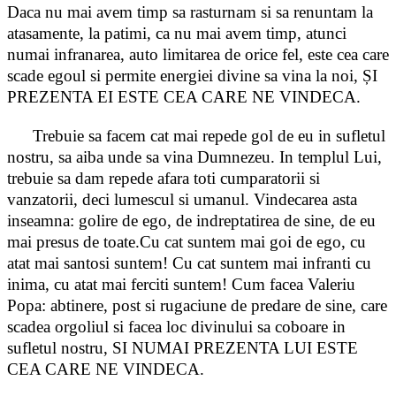
Daca nu mai avem timp sa rasturnam si sa renuntam la
atasamente, la patimi, ca nu mai avem timp, atunci
numai infranarea, auto limitarea de orice fel, este cea care
scade egoul si permite energiei divine sa vina la noi, ȘI
PREZENTA EI ESTE CEA CARE NE VINDECA.
Trebuie sa facem cat mai repede gol de eu in sufletul
nostru, sa aiba unde sa vina Dumnezeu. In templul Lui,
trebuie sa dam repede afara toti cumparatorii si
vanzatorii, deci lumescul si umanul. Vindecarea asta
inseamna: golire de ego, de indreptatirea de sine, de eu
mai presus de toate.Cu cat suntem mai goi de ego, cu
atat mai santosi suntem! Cu cat suntem mai infranti cu
inima, cu atat mai ferciti suntem! Cum facea Valeriu
Popa: abtinere, post si rugaciune de predare de sine, care
scadea orgoliul si facea loc divinului sa coboare in
sufletul nostru, SI NUMAI PREZENTA LUI ESTE
CEA CARE NE VINDECA.