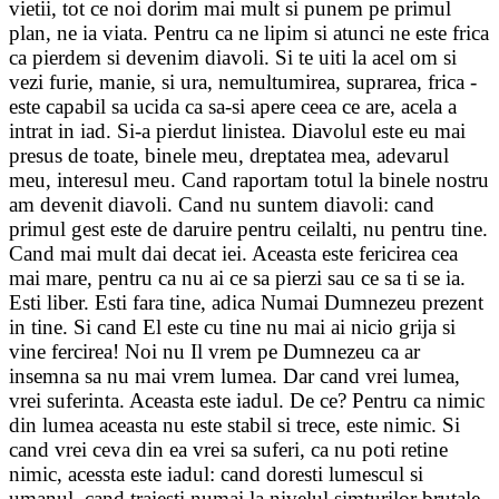
vietii, tot ce noi dorim mai mult si punem pe primul
plan, ne ia viata. Pentru ca ne lipim si atunci ne este frica
ca pierdem si devenim diavoli. Si te uiti la acel om si
vezi furie, manie, si ura, nemultumirea, suprarea, frica -
este capabil sa ucida ca sa-si apere ceea ce are, acela a
intrat in iad. Si-a pierdut linistea. Diavolul este eu mai
presus de toate, binele meu, dreptatea mea, adevarul
meu, interesul meu. Cand raportam totul la binele nostru
am devenit diavoli. Cand nu suntem diavoli: cand
primul gest este de daruire pentru ceilalti, nu pentru tine.
Cand mai mult dai decat iei. Aceasta este fericirea cea
mai mare, pentru ca nu ai ce sa pierzi sau ce sa ti se ia.
Esti liber. Esti fara tine, adica Numai Dumnezeu prezent
in tine. Si cand El este cu tine nu mai ai nicio grija si
vine fercirea! Noi nu Il vrem pe Dumnezeu ca ar
insemna sa nu mai vrem lumea. Dar cand vrei lumea,
vrei suferinta. Aceasta este iadul. De ce? Pentru ca nimic
din lumea aceasta nu este stabil si trece, este nimic. Si
cand vrei ceva din ea vrei sa suferi, ca nu poti retine
nimic, acessta este iadul: cand doresti lumescul si
umanul, cand traiesti numai la nivelul simturilor brutale,