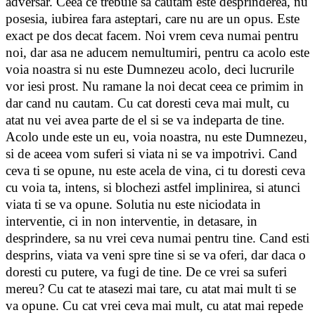
adversar. Ceea ce trebuie sa cautam este desprinderea, nu
posesia, iubirea fara asteptari, care nu are un opus. Este
exact pe dos decat facem. Noi vrem ceva numai pentru
noi, dar asa ne aducem nemultumiri, pentru ca acolo este
voia noastra si nu este Dumnezeu acolo, deci lucrurile
vor iesi prost. Nu ramane la noi decat ceea ce primim in
dar cand nu cautam. Cu cat doresti ceva mai mult, cu
atat nu vei avea parte de el si se va indeparta de tine.
Acolo unde este un eu, voia noastra, nu este Dumnezeu,
si de aceea vom suferi si viata ni se va impotrivi. Cand
ceva ti se opune, nu este acela de vina, ci tu doresti ceva
cu voia ta, intens, si blochezi astfel implinirea, si atunci
viata ti se va opune. Solutia nu este niciodata in
interventie, ci in non interventie, in detasare, in
desprindere, sa nu vrei ceva numai pentru tine. Cand esti
desprins, viata va veni spre tine si se va oferi, dar daca o
doresti cu putere, va fugi de tine. De ce vrei sa suferi
mereu? Cu cat te atasezi mai tare, cu atat mai mult ti se
va opune. Cu cat vrei ceva mai mult, cu atat mai repede