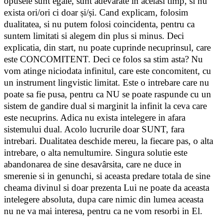
opusele sunt egale, sunt adevarate in acelasi timp, si nu
exista ori/ori ci doar și/și. Cand explicam, folosim
dualitatea, si nu putem folosi coincidenta, pentru ca
suntem limitati si alegem din plus si minus. Deci
explicatia, din start, nu poate cuprinde necuprinsul, care
este CONCOMITENT. Deci ce folos sa stim asta? Nu
vom atinge niciodata infinitul, care este concomitent, cu
un instrument lingvistic limitat. Este o intrebare care nu
poate sa fie pusa, pentru ca NU se poate raspunde cu un
sistem de gandire dual si marginit la infinit la ceva care
este necuprins. Adica nu exista intelegere in afara
sistemului dual. Acolo lucrurile doar SUNT, fara
intrebari. Dualitatea deschide mereu, la fiecare pas, o alta
intrebare, o alta nemultumire. Singura solutie este
abandonarea de sine desavârsita, care ne duce in
smerenie si in genunchi, si aceasta predare totala de sine
cheama divinul si doar prezenta Lui ne poate da aceasta
intelegere absoluta, dupa care nimic din lumea aceasta
nu ne va mai interesa, pentru ca ne vom resorbi in El.