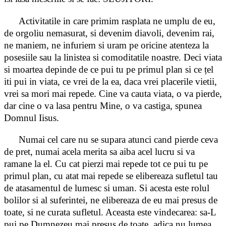
Activitatile in care primim rasplata ne umplu de eu,
de orgoliu nemasurat, si devenim diavoli, devenim rai,
ne maniem, ne infuriem si uram pe oricine atenteza la
posesiile sau la linistea si comoditatile noastre. Deci viata
si moartea depinde de ce pui tu pe primul plan si ce țel
iti pui in viata, ce vrei de la ea, daca vrei placerile vietii,
vrei sa mori mai repede. Cine va cauta viata, o va pierde,
dar cine o va lasa pentru Mine, o va castiga, spunea
Domnul Iisus.
Numai cel care nu se supara atunci cand pierde ceva
de pret, numai acela merita sa aiba acel lucru si va
ramane la el. Cu cat pierzi mai repede tot ce pui tu pe
primul plan, cu atat mai repede se elibereaza sufletul tau
de atasamentul de lumesc si uman. Si acesta este rolul
bolilor si al suferintei, ne elibereaza de eu mai presus de
toate, si ne curata sufletul. Aceasta este vindecarea: sa-L
pui pe Dumnezeu mai presus de toate, adica nu lumea,