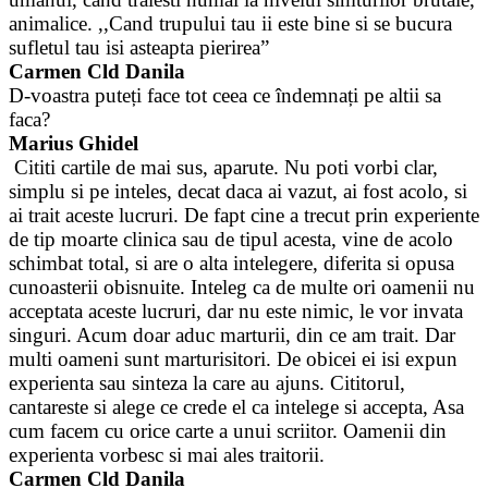
animalice. ,,Cand trupului tau ii este bine si se bucura
sufletul tau isi asteapta pierirea”
Carmen Cld Danila
D-voastra puteți face tot ceea ce îndemnați pe altii sa
faca?
Marius Ghidel
Cititi cartile de mai sus, aparute. Nu poti vorbi clar,
simplu si pe inteles, decat daca ai vazut, ai fost acolo, si
ai trait aceste lucruri. De fapt cine a trecut prin experiente
de tip moarte clinica sau de tipul acesta, vine de acolo
schimbat total, si are o alta intelegere, diferita si opusa
cunoasterii obisnuite. Inteleg ca de multe ori oamenii nu
acceptata aceste lucruri, dar nu este nimic, le vor invata
singuri. Acum doar aduc marturii, din ce am trait. Dar
multi oameni sunt marturisitori. De obicei ei isi expun
experienta sau sinteza la care au ajuns. Cititorul,
cantareste si alege ce crede el ca intelege si accepta, Asa
cum facem cu orice carte a unui scriitor. Oamenii din
experienta vorbesc si mai ales traitorii.
Carmen Cld Danila