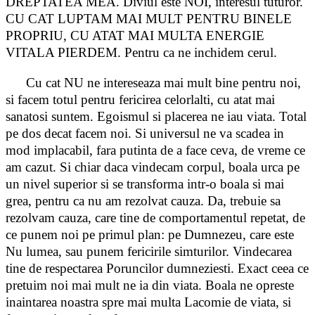
DREPTATEA MEA. Diviul este NOI, interesul tuturor.
CU CAT LUPTAM MAI MULT PENTRU BINELE
PROPRIU, CU ATAT MAI MULTA ENERGIE
VITALA PIERDEM. Pentru ca ne inchidem cerul.
Cu cat NU ne intereseaza mai mult bine pentru noi,
si facem totul pentru fericirea celorlalti, cu atat mai
sanatosi suntem. Egoismul si placerea ne iau viata. Total
pe dos decat facem noi. Si universul ne va scadea in
mod implacabil, fara putinta de a face ceva, de vreme ce
am cazut. Si chiar daca vindecam corpul, boala urca pe
un nivel superior si se transforma intr-o boala si mai
grea, pentru ca nu am rezolvat cauza. Da, trebuie sa
rezolvam cauza, care tine de comportamentul repetat, de
ce punem noi pe primul plan: pe Dumnezeu, care este
Nu lumea, sau punem fericirile simturilor. Vindecarea
tine de respectarea Poruncilor dumneziesti. Exact ceea ce
pretuim noi mai mult ne ia din viata. Boala ne opreste
inaintarea noastra spre mai multa Lacomie de viata, si