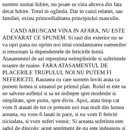
suntem numai Iubire, nu poate sa vina altceva din fata
decat Iubire. Totul in oglinda. Dar in cazul relatiei, sau
familiei, exista primordialitatea principiului masculin.
CAND ARUNCAM VINA IN AFARA, NU ESTE
ADEVARAT CE SPUNEM. Si raul din exterior nu se
va opri pana nu oprim noi intai condamnarea oamenilor
si renuntam la dependentele de fericirile lumii.
Atasamentul de azi reprezinta neimplinirile si suferintele
noastre de maine. FARA ATASAMENTUL DE
PLACERILE TRUPULUI, NOI NU PUTEM FI
NEFERICITI. Rautatea cu care suntem loviti arata ca
punem lumea si umanul pe primul plan. Rolul ei este sa
ne salveze sufletul si sa ne indrepte spre modestie si
simplitate, spre putin, spre divin. Apoi, atata timp cat
vom fi atasati de tot ce pretuim noi mai mult din lumea
aceasta, nu vom fi lasati in pace, si nu vom fi fericiti
niciodata, si vom suferi vesnic. Si aceasta suferinta este
iadul de dincolo: acest sentiment de nu este indeajuns si