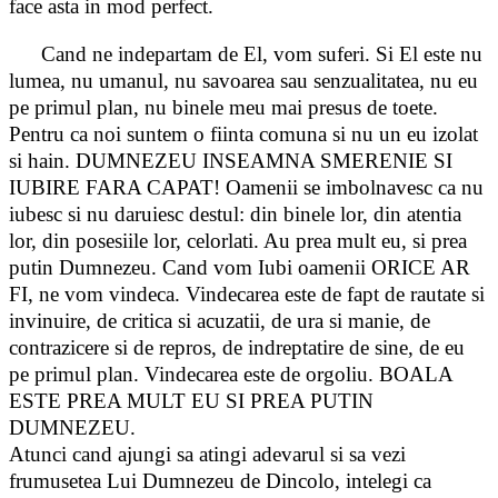
face asta in mod perfect.
Cand ne indepartam de El, vom suferi. Si El este nu
lumea, nu umanul, nu savoarea sau senzualitatea, nu eu
pe primul plan, nu binele meu mai presus de toete.
Pentru ca noi suntem o fiinta comuna si nu un eu izolat
si hain. DUMNEZEU INSEAMNA SMERENIE SI
IUBIRE FARA CAPAT! Oamenii se imbolnavesc ca nu
iubesc si nu daruiesc destul: din binele lor, din atentia
lor, din posesiile lor, celorlati. Au prea mult eu, si prea
putin Dumnezeu. Cand vom Iubi oamenii ORICE AR
FI, ne vom vindeca. Vindecarea este de fapt de rautate si
invinuire, de critica si acuzatii, de ura si manie, de
contrazicere si de repros, de indreptatire de sine, de eu
pe primul plan. Vindecarea este de orgoliu. BOALA
ESTE PREA MULT EU SI PREA PUTIN
DUMNEZEU.
Atunci cand ajungi sa atingi adevarul si sa vezi
frumusetea Lui Dumnezeu de Dincolo, intelegi ca