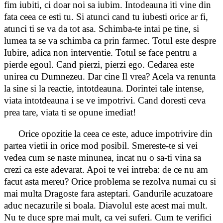
fim iubiti, ci doar noi sa iubim. Intodeauna iti vine din
fata ceea ce esti tu. Si atunci cand tu iubesti orice ar fi,
atunci ti se va da tot asa. Schimba-te intai pe tine, si
lumea ta se va schimba ca prin farmec. Totul este despre
Iubire, adica non interventie. Totul se face pentru a
pierde egoul. Cand pierzi, pierzi ego. Cedarea este
unirea cu Dumnezeu. Dar cine Il vrea? Acela va renunta
la sine si la reactie, intotdeauna. Dorintei tale intense,
viata intotdeauna i se ve impotrivi. Cand doresti ceva
prea tare, viata ti se opune imediat!
Orice opozitie la ceea ce este, aduce impotrivire din
partea vietii in orice mod posibil. Smereste-te si vei
vedea cum se naste minunea, incat nu o sa-ti vina sa
crezi ca este adevarat. Apoi te vei intreba: de ce nu am
facut asta mereu? Orice problema se rezolva numai cu si
mai multa Dragoste fara asteptari. Gandurile acuzatoare
aduc necazurile si boala. Diavolul este acest mai mult.
Nu te duce spre mai mult, ca vei suferi. Cum te verifici