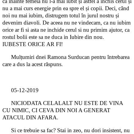
ca înainte femeia nu l-a mai iubit și astfel a închis cerul și
nu a mai curs energie prin ea spre el și copii. Deci, când
noi nu mai iubim, distrugem totul în jurul nostru și
devenim diavoli. De aceea nu ne vindecam, ca nu iubim
orice ar fi si asta ne inchide cerul si nu primim ajutor, ca
rostul bolii este sa ne duca in Iubire din nou.
IUBESTE ORICE AR FI!
Mulțumiri dnei Ramona Surducan pentru întrebarea
care a dus la acest răspuns.
05-12-2019
NICIODATA CELALALT NU ESTE DE VINA
CU NIMIC, CI CEVA DIN NOI A GENERAT
ATACUL DIN AFARA.
Si ce trebuie sa fac? Stai in zeo, nu dori insistent, nu