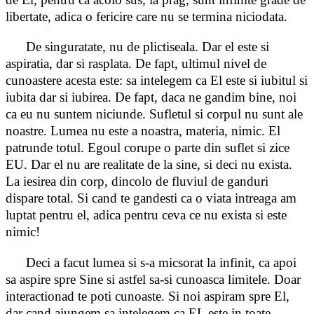
libertate, adica o fericire care nu se termina niciodata.
De singuratate, nu de plictiseala. Dar el este si
aspiratia, dar si rasplata. De fapt, ultimul nivel de
cunoastere acesta este: sa intelegem ca El este si iubitul si
iubita dar si iubirea. De fapt, daca ne gandim bine, noi
ca eu nu suntem niciunde. Sufletul si corpul nu sunt ale
noastre. Lumea nu este a noastra, materia, nimic. El
patrunde totul. Egoul corupe o parte din suflet si zice
EU. Dar el nu are realitate de la sine, si deci nu exista.
La iesirea din corp, dincolo de fluviul de ganduri
dispare total. Si cand te gandesti ca o viata intreaga am
luptat pentru el, adica pentru ceva ce nu exista si este
nimic!
Deci a facut lumea si s-a micsorat la infinit, ca apoi
sa aspire spre Sine si astfel sa-si cunoasca limitele. Doar
interactionad te poti cunoaste. Si noi aspiram spre El,
dar cand ajungem sa intelegem ca EL este in toate,