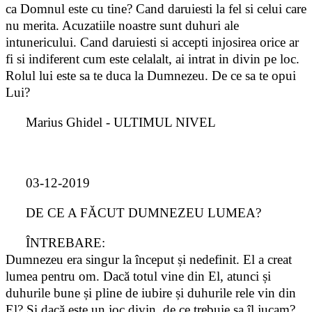
ca Domnul este cu tine? Cand daruiesti la fel si celui care
nu merita. Acuzatiile noastre sunt duhuri ale
intunericului. Cand daruiesti si accepti injosirea orice ar
fi si indiferent cum este celalalt, ai intrat in divin pe loc.
Rolul lui este sa te duca la Dumnezeu. De ce sa te opui
Lui?
Marius Ghidel - ULTIMUL NIVEL
03-12-2019
DE CE A FĂCUT DUMNEZEU LUMEA?
ÎNTREBARE:
Dumnezeu era singur la început și nedefinit. El a creat
lumea pentru om. Dacă totul vine din El, atunci și
duhurile bune și pline de iubire și duhurile rele vin din
El? Și dacă este un joc divin, de ce trebuie sa îl jucam?