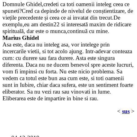
Domnule Ghidel,credeti ca toti oamenii inteleg ceea ce
spuneti?Cred ca depinde de nivelul de conștientizare, de
viețile precedente și ceea ce ai invatat din trecut.De
exemplu,eu am destin22 si interesată maxim de ridicare
spirituală, dar este o munca,continuă cu mine.
Marius Ghidel
Asa este, daca nu inteleg asa, vor intelege prin
incercarile vietii, si tot acolo ajung. Intr-adevar conteaza
cum: cu durere sau fara durere. Asta este singura
diferenta. Daca nu ne ducem benevol spre aceste lucruri,
vom fi impinsi cu forta. Nu este nicio problema. Sa
vedem ca totul este bun asa cum este, si toti oamenii
sunt in Iubire, chiar daca sufera, este un sentiment foarte
eliberator. Sa nu vezi rau sau vinovati in lume.
Eliberarea este de impartire in bine si rau.
<
sus
>