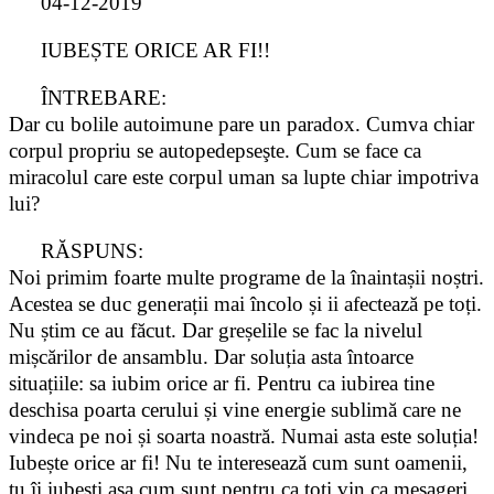
04-12-2019
IUBEȘTE ORICE AR FI!!
ÎNTREBARE:
Dar cu bolile autoimune pare un paradox. Cumva chiar
corpul propriu se autopedepseşte. Cum se face ca
miracolul care este corpul uman sa lupte chiar impotriva
lui?
RĂSPUNS:
Noi primim foarte multe programe de la înaintașii noștri.
Acestea se duc generații mai încolo și ii afectează pe toți.
Nu știm ce au făcut. Dar greșelile se fac la nivelul
mișcărilor de ansamblu. Dar soluția asta întoarce
situațiile: sa iubim orice ar fi. Pentru ca iubirea tine
deschisa poarta cerului și vine energie sublimă care ne
vindeca pe noi și soarta noastră. Numai asta este soluția!
Iubește orice ar fi! Nu te interesează cum sunt oamenii,
tu îi iubești asa cum sunt pentru ca toți vin ca mesageri