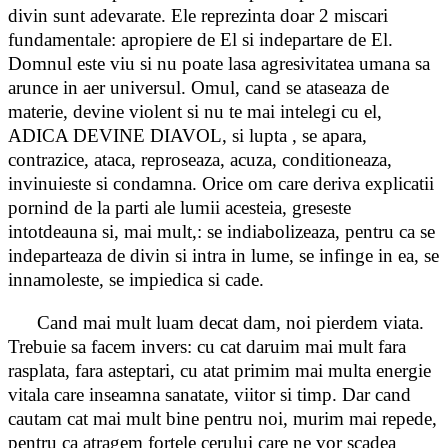
divin sunt adevarate. Ele reprezinta doar 2 miscari
fundamentale: apropiere de El si indepartare de El.
Domnul este viu si nu poate lasa agresivitatea umana sa
arunce in aer universul. Omul, cand se ataseaza de
materie, devine violent si nu te mai intelegi cu el,
ADICA DEVINE DIAVOL, si lupta , se apara,
contrazice, ataca, reproseaza, acuza, conditioneaza,
invinuieste si condamna. Orice om care deriva explicatii
pornind de la parti ale lumii acesteia, greseste
intotdeauna si, mai mult,: se indiabolizeaza, pentru ca se
indeparteaza de divin si intra in lume, se infinge in ea, se
innamoleste, se impiedica si cade.
Cand mai mult luam decat dam, noi pierdem viata.
Trebuie sa facem invers: cu cat daruim mai mult fara
rasplata, fara asteptari, cu atat primim mai multa energie
vitala care inseamna sanatate, viitor si timp. Dar cand
cautam cat mai mult bine pentru noi, murim mai repede,
pentru ca atragem fortele cerului care ne vor scadea