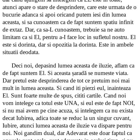
atunci apare o stare de desprindere, care este urmata de o
bucurie adanca si apoi oricand putem iesi din lumea
aceasta, si sa cunoastem ca de fapt suntem spatiu infinit
de extaz. Dar, ca sa-L cunoastem, trebuie sa ne auto
limitam ca si El, pentru a-I face loc in sufletul nostru. El
este si dorinta, dar si opozitia la dorinta. Este in ambele
situatii deodata.
Deci noi, depasind lumea aceasta de iluzie, aflam ca
de fapt suntem El. Si aceasta șaradă se numeste viata.
Dar pretul este desprinderea de tot ce pretuim noi mai
mult in lumea aceasta. Si cand iti pierzi eul, inainteaza
El. Sunt foarte multe de spus, cititi cartile. Cand noi
vom intelege ca totul este UNA, si eul este de fapt NOI,
si nu mai avem pe cine acuza, si intelegem ca nu exista
decat Iubirea, adica toate se reduc la un singur cuvant,
Iubire, atunci lumea aceasta de iluzie va dispare pentru
noi. Noi gandim dual, dar Adevarat este doar faptul ca