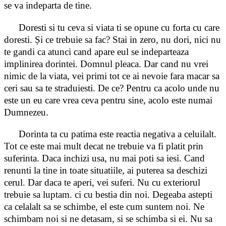
se va indeparta de tine.
Doresti si tu ceva si viata ti se opune cu forta cu care
doresti. Și ce trebuie sa fac? Stai in zero, nu dori, nici nu
te gandi ca atunci cand apare eul se indeparteaza
implinirea dorintei. Domnul pleaca. Dar cand nu vrei
nimic de la viata, vei primi tot ce ai nevoie fara macar sa
ceri sau sa te straduiesti. De ce? Pentru ca acolo unde nu
este un eu care vrea ceva pentru sine, acolo este numai
Dumnezeu.
Dorinta ta cu patima este reactia negativa a celuilalt.
Tot ce este mai mult decat ne trebuie va fi platit prin
suferinta. Daca inchizi usa, nu mai poti sa iesi. Cand
renunti la tine in toate situatiile, ai puterea sa deschizi
cerul. Dar daca te aperi, vei suferi. Nu cu exteriorul
trebuie sa luptam. ci cu bestia din noi. Degeaba astepti
ca celalalt sa se schimbe, el este cum suntem noi. Ne
schimbam noi si ne detasam, si se schimba si ei. Nu sa