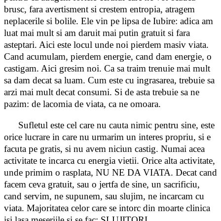
brusc, fara avertisment si crestem entropia, atragem
neplacerile si bolile. Ele vin pe lipsa de Iubire: adica am
luat mai mult si am daruit mai putin gratuit si fara
asteptari. Aici este locul unde noi pierdem masiv viata.
Cand acumulam, pierdem energie, cand dam energie, o
castigam. Aici gresim noi. Ca sa traim trenuie mai mult
sa dam decat sa luam. Cum este cu ingrasarea, trebuie sa
arzi mai mult decat consumi. Si de asta trebuie sa ne
pazim: de lacomia de viata, ca ne omoara.
Sufletul este cel care nu cauta nimic pentru sine, este
orice lucrare in care nu urmarim un interes propriu, si e
facuta pe gratis, si nu avem niciun castig. Numai acea
activitate te incarca cu energia vietii. Orice alta activitate,
unde primim o rasplata, NU NE DA VIATA. Decat cand
facem ceva gratuit, sau o jertfa de sine, un sacrificiu,
cand servim, ne supunem, sau slujim, ne incarcam cu
viata. Majoritatea celor care se intorc din moarte clinica
isi lasa meseriile si se fac: SLUJITORI.