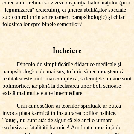
corectă nu trebuia să vizeze dispariţia halucinaţiilor (prin
"legumizarea" creierului), ci ţinerea abilităţilor speciale
sub control (prin antrenament parapsihologic) şi chiar
folosirea lor spre binele semenilor?
Încheiere
Dincolo de simplificările didactice medicale şi
parapsihologice de mai sus, trebuie să recunoaştem că
realitatea este mult mai complexă, suferinţele umane sunt
polimorfice, iar până la declararea unor boli serioase
există mai multe etape intermediare.
Unii cunoscători ai teoriilor spirituale ar putea
invoca plata karmică în instaurarea bolilor psihice.
Totuşi, nu sunt atât de sigur că ele ar fi o urmare
exclusivă a fatalităţii karmice! Am luat cunoştinţă de