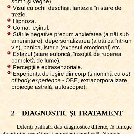
somn şi veghe).
Visul cu ochii deschişi, fantezia în stare de
trezie.
Hipnoza.
Coma, leşinul.
Stările negative precum anxietatea (a trăi sub
ameninţare), depersonalizarea (a trăi ca într-un
vis), panica, isteria (excesul emoţional) etc.
Extazul (stare euforică, însoţită de ruperea
completă de lume).
Percepţiile extrasenzoriale.
Experienţa de ieşire din corp (sinonimă cu
out
of body experience
- OBE, extracorporalizare,
proiecţie astrală, autoscopie).
2 – DIAGNOSTIC ŞI TRATAMENT
Diferiţi psihiatri dau diagnostice diferite, în funcţie
de intuiţie, pregătire şi experienţa medicală. Numele