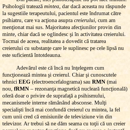
Psihologii tratează
mintea
, dar dacă aceasta nu răspunde
la sugestiile terapeutului, pacientul este îndrumat către
psihiatru, care va acţiona asupra
creierului
, cum am
menţionat mai sus. Majoritatea afecţiunilor provin din
minte, chiar dacă se oglindesc şi în activitatea creierului.
Tocmai de aceea, realitatea a dovedit că tratarea
creierului cu substanţe care le suplinesc pe cele lipsă nu
este suficientă întotdeauna.
Adevărul este că încă nu înţelegem cum
funcţionează mintea şi creierul. Chiar şi cunoscutele
tehnici
EEG
(electroencefalograma) sau
RMN
(mai
nou,
fRMN
– rezonanţa magnetică nucleară funcţională)
oferă doar o privire de suprafaţă a psihismului,
mecanismele interne rămânând absconse. Mulţi
specialişti încă mai confundă creierul cu mintea, la fel
cum unii cred că emisiunile de televiziune vin din
televizor. Ar trebui să ne dăm seama cu toţii că un creier