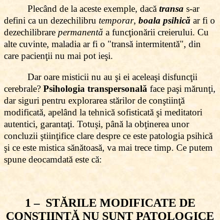
Plecând de la aceste exemple, dacă
transa
s-ar
defini ca un dezechilibru
temporar
,
boala psihică
ar fi o
dezechilibrare
permanentă
a funcţionării creierului. Cu
alte cuvinte, maladia ar fi o "transă intermitentă", din
care pacienţii nu mai pot ieşi.
Dar oare misticii nu au şi ei aceleaşi disfuncţii
cerebrale?
Psihologia transpersonală
face paşi mărunţi,
dar siguri pentru explorarea stărilor de conştiinţă
modificată, apelând la tehnică sofisticată şi meditatori
autentici, garantaţi. Totuşi, până la obţinerea unor
concluzii ştiinţifice clare despre ce este patologia psihică
şi ce este mistica sănătoasă, va mai trece timp. Ce putem
spune deocamdată este că:
1 – STĂRILE MODIFICATE DE
CONŞTIINŢĂ NU SUNT PATOLOGICE