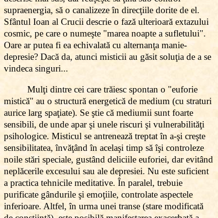
supraenergia, să o canalizeze în direcţiile dorite de el.
Sfântul Ioan al Crucii descrie o fază ulterioară extazului
cosmic, pe care o numeşte "marea noapte a sufletului".
Oare ar putea fi ea echivalată cu alternanţa manie-
depresie? Dacă da, atunci misticii au găsit soluţia de a se
vindeca singuri...
Mulţi dintre cei care trăiesc spontan o "euforie
mistică" au o structură energetică de medium (cu straturi
aurice larg spaţiate). Se ştie că mediumii sunt foarte
sensibili, de unde apar şi unele riscuri şi vulnerabilităţi
psihologice. Misticul se antrenează treptat în a-şi creşte
sensibilitatea, învăţând în acelaşi timp să îşi controleze
noile stări speciale, gustând deliciile euforiei, dar evitând
neplăcerile excesului sau ale depresiei. Nu este suficient
a practica tehnicile meditative. În paralel, trebuie
purificate gândurile şi emoţiile, controlate aspectele
inferioare. Altfel, în urma unei transe (stare modificată
de conştiinţă), este posibilă manifestarea exacerbată a