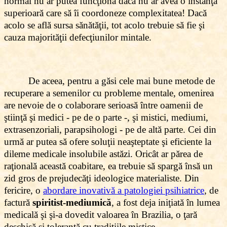
normal nu ar putea funcţiona dacă nu ar avea o instanţă
superioară care să îi coordoneze complexitatea! Dacă
acolo se află sursa sănătăţii, tot acolo trebuie să fie şi
cauza majorităţii defecţiunilor mintale.
De aceea, pentru a găsi cele mai bune metode de
recuperare a semenilor cu probleme mentale, omenirea
are nevoie de o colaborare serioasă între oamenii de
ştiinţă şi medici - pe de o parte -, şi mistici, mediumi,
extrasenzoriali, parapsihologi - pe de altă parte. Cei din
urmă ar putea să ofere soluţii neaşteptate şi eficiente la
dileme medicale insolubile astăzi. Oricât ar părea de
raţională această coabitare, ea trebuie să spargă însă un
zid gros de prejudecăţi ideologice materialiste. Din
fericire, o
abordare inovativă a patologiei psihiatrice
, de
factură
spiritist-mediumică
, a fost deja iniţiată în lumea
medicală şi şi-a dovedit valoarea în Brazilia, o ţară
deschisă şi tolerantă cu tradiţiile mistice.