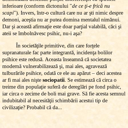
inferioare (conform dictonului "
de ce ţi-e frică nu
scapi
"). Invers, într-o cultură care nu ar şti nimic despre
demoni, aceştia nu ar putea domina mentalul nimănui.
Dar şi această afirmaţie este doar parţial valabilă, căci şi
ateii se îmbolnăvesc psihic, nu-i aşa?
În societăţile primitive, din care forţele
supranaturale fac parte integrantă, incidenţa bolilor
psihice este redusă. Aceasta înseamnă că societatea
modernă vulnerabilizează şi, mai ales, agravează
tulburările psihice, odată ce ele au apărut – deci acestea
ar fi mai ales nişte
sociopatii
. Se estimează că circa o
treime din populaţie suferă de dereglări pe fond psihic,
iar circa o zecime de boli mai grave. Să fie acesta semnul
indubitabil al necesităţii schimbării acestui tip de
civilizaţie? Probabil că da...