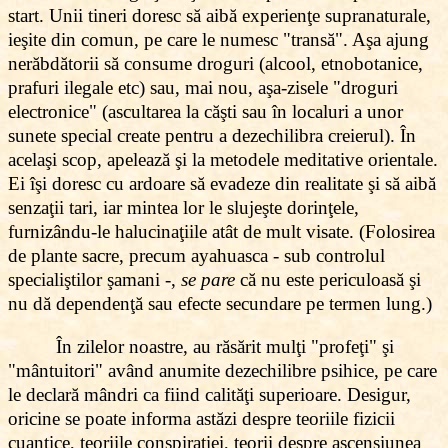
start. Unii
tineri
doresc să aibă experienţe supranaturale,
ieşite din comun, pe care le numesc "transă". Aşa ajung
nerăbdătorii să consume droguri (alcool, etnobotanice,
prafuri ilegale etc) sau, mai nou, aşa-zisele "droguri
electronice" (ascultarea la căşti sau în localuri a unor
sunete special create pentru a dezechilibra creierul). În
acelaşi scop, apelează şi la metodele meditative orientale.
Ei îşi doresc cu ardoare să evadeze din realitate şi să aibă
senzaţii tari, iar mintea lor le slujeşte dorinţele,
furnizându-le halucinaţiile atât de mult visate. (Folosirea
de plante sacre, precum ayahuasca - sub controlul
specialiştilor şamani -,
se pare
că nu este periculoasă şi
nu dă dependenţă sau efecte secundare pe termen lung.)
În zilelor noastre, au răsărit mulţi "profeţi"
şi
"mântuitori" având anumite dezechilibre psihice, pe care
le declară mândri ca fiind calităţi superioare. Desigur,
oricine se poate informa astăzi despre teoriile fizicii
cuantice, teoriile conspiraţiei, teorii despre ascensiunea