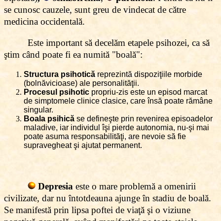
se cunosc cauzele, sunt greu de vindecat de către
medicina occidentală.
Este important să decelăm etapele psihozei, ca să
ştim când poate fi ea numită "boală":
Structura psihotică
reprezintă dispoziţiile morbide
(bolnăvicioase) ale personalităţii.
Procesul psihotic
propriu-zis este un episod marcat
de simptomele clinice clasice, care însă poate rămâne
singular.
Boala psihică
se defineşte prin revenirea episoadelor
maladive, iar individul îşi pierde autonomia, nu-şi mai
poate asuma responsabilităţi, are nevoie să fie
supravegheat şi ajutat permanent.
Depresia
este o mare problemă a omenirii
civilizate, dar nu întotdeauna ajunge în stadiu de boală.
Se manifestă prin lipsa poftei de viaţă şi o viziune