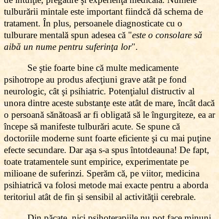
tulburării mintale este important fiindcă dă schema de
tratament. În plus, persoanele diagnosticate cu o
tulburare mentală spun adesea că "
este o consolare să
aibă un nume pentru suferinţa lor
".
Se ştie foarte bine că multe medicamente
psihotrope au produs afecţiuni grave atât pe fond
neurologic, cât şi psihiatric. Potenţialul distructiv al
unora dintre aceste substanţe este atât de mare, încât dacă
o persoană sănătoasă ar fi obligată să le îngurgiteze, ea ar
începe să manifeste tulburări acute. Se spune că
doctoriile moderne sunt foarte eficiente şi cu mai puţine
efecte secundare. Dar aşa s-a spus întotdeauna! De fapt,
toate tratamentele sunt empirice, experimentate pe
milioane de suferinzi. Sperăm că, pe viitor, medicina
psihiatrică va folosi metode mai exacte pentru a aborda
teritoriul atât de fin şi sensibil al activităţii cerebrale.
Din păcate, nici psihoterapiile nu pot face minuni.