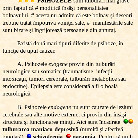
PSIHOZELE
sunt tulburări mai grave
prin faptul că # modifică însăşi personalitatea
bolnavului, # acesta nu admite că este bolnav şi deseori
trebuie tratat împotriva voinţei sale, # manifestările sale
sunt bizare şi îngrijorează persoanele din anturaj.
Există două mari tipuri diferite de psihoze, în
funcţie de tipul cauzei:
A. Psihozele
exogene
provin din tulburări
neurologice sau somatice (traumatisme, infecţii,
intoxicaţii, tumori cerebrale, tulburări metabolice sau
endocrine). Epilepsia este considerată a fi o boală
neurologică.
B. Psihozele
endogene
nu sunt cauzate de leziuni
cerebrale sau alte motive externe, ci provin din însăşi
structura şi funcţionarea minţii. Aici sunt încadrate
tulburarea maniaco-depresivă
(numită şi afectivă
bipolară)
,
schizofrenia
,
paranoia
. Pentru că nu li