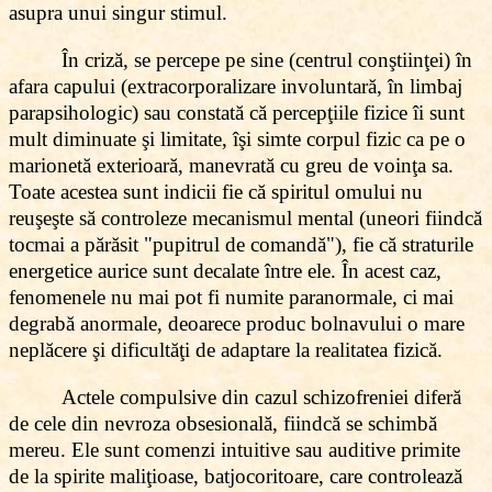
asupra unui singur stimul.
În criză, se percepe pe sine (centrul conştiinţei) în
afara capului (extracorporalizare involuntară, în limbaj
parapsihologic) sau constată că percepţiile fizice îi sunt
mult diminuate şi limitate, îşi simte corpul fizic ca pe o
marionetă exterioară, manevrată cu greu de voinţa sa.
Toate acestea sunt indicii fie că spiritul omului nu
reuşeşte să controleze mecanismul mental (uneori fiindcă
tocmai a părăsit "pupitrul de comandă"), fie că straturile
energetice aurice sunt decalate între ele. În acest caz,
fenomenele nu mai pot fi numite paranormale, ci mai
degrabă anormale, deoarece produc bolnavului o mare
neplăcere şi dificultăţi de adaptare la realitatea fizică.
Actele compulsive din cazul schizofreniei diferă
de cele din nevroza obsesională, fiindcă se schimbă
mereu. Ele sunt comenzi intuitive sau auditive primite
de la spirite maliţioase, batjocoritoare, care controlează