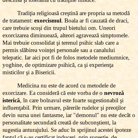
Tradiţia religioasă creştină are propria sa metodă
de tratament:
exorcismul
. Boala ar fi cauzată de draci,
care trebuie scoşi din trupul bietului om. Uneori
exorcizarea diminuează, alteori agravează simptomele.
Mai trebuie consolidat şi terenul psihic slab care a
permis slăbirea voinţei personale sau a canalului
telepatic. Iar aici pot fi de folos metodele mediumnice,
yoghine, de optimizare psihică, ca şi experienţa
misticilor şi a Bisericii.
Medicina nu este de acord cu metodele de
exorcizare. Ea consideră că este vorba de o
nevroză
isterică
, în care bolnavul este foarte sugestionabil şi
influenţabil. Prin urmare, părerile rudelor şi preoţilor
devin sursa unei fantasme, iar "demonul" nu este decât o
personalitate secundară creată de subconştient, la
sugestia anturajului. Se aduc în sprijinul acestei ipoteze
faptul că s-au certificat induceri, prin sugestie, de