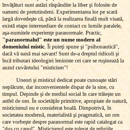
învăţături sunt astăzi răspândite la liber şi folosite de
oameni de pretutindeni. Experimentarea lor pe scară
largă dovedeşte că, până la realizarea finală mult visată,
există etape intermediare de contact cu lumile paralele,
aşa-numitele experienţe paranormale. Practic,
"paranormalul" este un nume modern al
domeniului mistic
. Îi puteţi spune şi "psihonautică",
dacă vă sună mai savant! Sunt de-a dreptul ridicoli şi
încă tributari ideologiei leniniste cei care se ruşinează la
auzul cuvântului "misticism"!
Uneori şi misticul dedicat poate cunoaşte stări
neplăcute, dar inconvenientele dispar de la sine, cu
timpul. Depinde şi de mediul social în care trăieşte un
astfel de om. În societăţile primitive, apropiate de natură,
misticismul nu e considerat boală. Dimpotrivă, în
societatea modernă, materialistă şi pragmatică, un om
care vorbeşte despre paranormal este rapid catalogat ca
"dus cu capul". Misticismul este tolerat de religiile