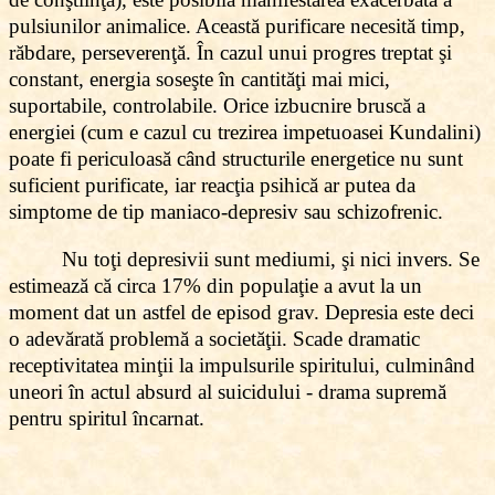
pulsiunilor animalice. Această purificare necesită timp,
răbdare, perseverenţă. În cazul unui progres treptat şi
constant, energia soseşte în cantităţi mai mici,
suportabile, controlabile. Orice izbucnire bruscă a
energiei (cum e cazul cu trezirea impetuoasei Kundalini)
poate fi periculoasă când structurile energetice nu sunt
suficient purificate, iar reacţia psihică ar putea da
simptome de tip maniaco-depresiv sau schizofrenic.
Nu toţi depresivii sunt mediumi, şi nici invers. Se
estimează că circa 17% din populaţie a avut la un
moment dat un astfel de episod grav. Depresia este deci
o adevărată problemă a societăţii. Scade dramatic
receptivitatea minţii la impulsurile spiritului, culminând
uneori în actul absurd al suicidului - drama supremă
pentru spiritul încarnat.