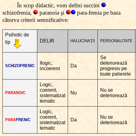
În scop didactic, vom defini
succint
schizofrenia,
paranoia şi
para-frenia pe baza
câtorva criterii semnificative:
Psihotic de
DELIR
HALUCINAŢII
PERSONALITATE
tip
Se
Ilogic,
deteriorează
Da
SCHIZOFRENIC
incoerent
progresiv pe
toate palierele
Logic,
coerent,
Nu se
Nu
PARANOIC
sistematizat
deteriorează
tematic
Logic,
coerent,
Nu se
Da
PARA
FRENIC
sistematizat
deteriorează
tematic