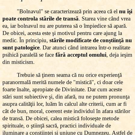
"Bolnavul" se caracterizează prin aceea că el
nu îşi
poate controla stările de transă
. Starea vine când vrea
ea, iar bolnavul nu are puterea să o împiedice să apară.
De obicei, acesta este şi motivul pentru care ajung la
medic. În principiu,
stările modificate de conştiinţă nu
sunt patologice
. Dar atunci când intrarea într-o realitate
psihică paralelă se face
fără acceptul omului
, deja ieşim
din misticism.
Trebuie să ţinem seama că nu orice experienţă
paranormală merită numele de "mistică", ci doar cele
foarte înalte, apropiate de Divinitate. Dar cum aceste
stări sunt subiective şi, din afară, nu ne putem pronunţa
asupra calităţii lor, luăm în calcul alte criterii, cum ar fi
cât de bun, moral, coerent este individul în afara stărilor
de transă. De obicei, calea mistică foloseşte metode
spirituale, o ştiinţă sacră, practici individuale de
iluminare a conştiinţei şi uniune cu Dumnezeu. Astfel de