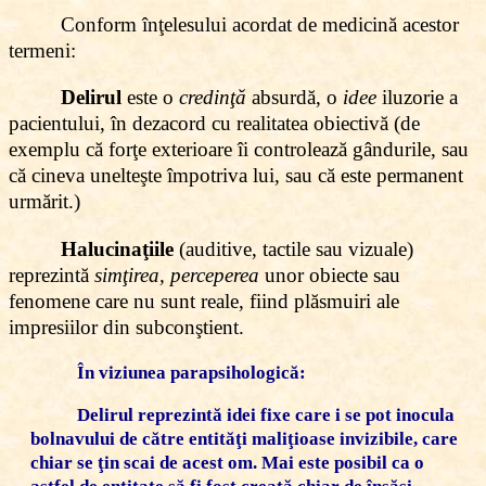
Conform înţelesului acordat de medicină acestor
termeni:
Delirul
este o
credinţă
absurdă, o
idee
iluzorie a
pacientului, în dezacord cu realitatea obiectivă (de
exemplu că forţe exterioare îi controlează gândurile, sau
că cineva unelteşte împotriva lui, sau că este permanent
urmărit.)
Halucinaţiile
(auditive, tactile sau vizuale)
reprezintă
simţirea, perceperea
unor obiecte sau
fenomene care nu sunt reale, fiind plăsmuiri ale
impresiilor din subconştient.
În viziunea parapsihologică:
Delirul
reprezintă idei fixe care i se pot inocula
bolnavului de către entităţi maliţioase invizibile, care
chiar se ţin scai de acest om. Mai este posibil ca o