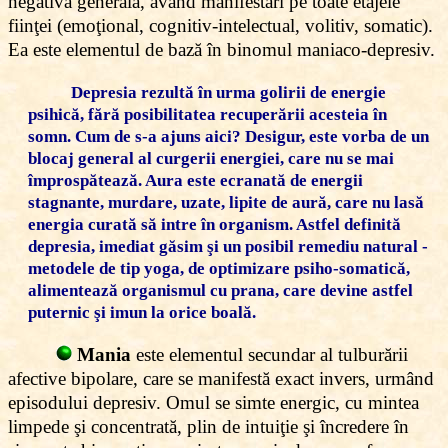
negativă generală, având manifestări pe toate etajele
fiinţei (emoţional, cognitiv-intelectual, volitiv, somatic).
Ea este elementul de bază în binomul maniaco-depresiv.
Depresia rezultă în urma golirii de energie
psihică, fără posibilitatea recuperării acesteia în
somn. Cum de s-a ajuns aici? Desigur, este vorba de un
blocaj general al curgerii energiei, care nu se mai
împrospătează. Aura este ecranată de energii
stagnante, murdare, uzate, lipite de aură, care nu lasă
energia curată să intre în organism. Astfel definită
depresia, imediat găsim şi un posibil remediu natural -
metodele de tip yoga, de optimizare psiho-somatică,
alimentează organismul cu prana, care devine astfel
puternic şi imun la orice boală.
Mania
este elementul secundar al tulburării
afective bipolare, care se manifestă exact invers, urmând
episodului depresiv. Omul se simte energic, cu mintea
limpede şi concentrată, plin de intuiţie şi încredere în