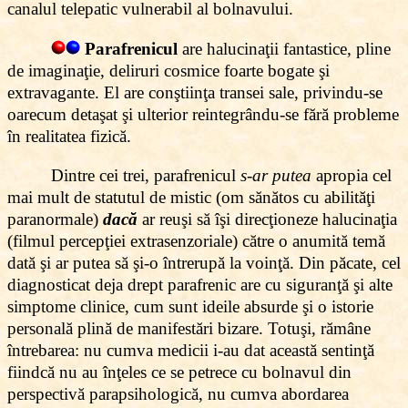
canalul telepatic vulnerabil al bolnavului.
Parafrenicul
are halucinaţii fantastice, pline
de imaginaţie, deliruri cosmice foarte bogate şi
extravagante. El are conştiinţa transei sale, privindu-se
oarecum detaşat şi ulterior reintegrându-se fără probleme
în realitatea fizică.
Dintre cei trei, parafrenicul
s-ar putea
apropia cel
mai mult de statutul de mistic (om sănătos cu abilităţi
paranormale)
dacă
ar reuşi să îşi direcţioneze halucinaţia
(filmul percepţiei extrasenzoriale) către o anumită temă
dată şi ar putea să şi-o întrerupă la voinţă. Din păcate, cel
diagnosticat deja drept parafrenic are cu siguranţă şi alte
simptome clinice, cum sunt ideile absurde şi o istorie
personală plină de manifestări bizare. Totuşi, rămâne
întrebarea: nu cumva medicii i-au dat această sentinţă
fiindcă nu au înţeles ce se petrece cu bolnavul din
perspectivă parapsihologică, nu cumva abordarea