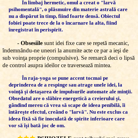
În limbaj hermetic, omul a creat o "larvă
psihomentală", o plăsmuire din materie astrală care
nu a dispărut în timp, fiind foarte densă. Obiectul
fobiei poate trece de la o încarnare la alta, fiind
înregistrat în perispirit.
- Obsesiile
sunt idei fixe care se repetă mecanic,
îndemnându-ne uneori la anumite acte ce par a ieşi de
sub voinţa proprie (compulsive). Se remarcă deci o lipsă
de control asupra ideilor ce traversează mintea.
În raja-yoga se pune accent tocmai pe
deprinderea de a respinge sau atrage unele idei, la
voinţă şi detaşarea de impulsurile automate ale minţii.
Obsedatul are o slăbire energetică a creierului şi,
gândind mereu că vrea să scape de ideea penibilă, îi
întăreşte efectul, creând o "larvă". Nu este exclus ca
ideea fixă să fie inoculată de spirite inferioare care
vor să îşi bată joc de om.