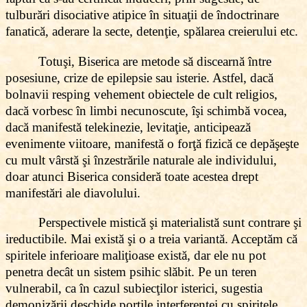
tulburări disociative atipice în situaţii de îndoctrinare
fanatică, aderare la secte, detenţie, spălarea creierului etc.
Totuşi, Biserica are metode să discearnă între
posesiune, crize de epilepsie sau isterie. Astfel, dacă
bolnavii resping vehement obiectele de cult religios,
dacă vorbesc în limbi necunoscute, îşi schimbă vocea,
dacă manifestă telekinezie, levitaţie, anticipează
evenimente viitoare, manifestă o forţă fizică ce depăşeşte
cu mult vârstă şi înzestrările naturale ale individului,
doar atunci Biserica consideră toate acestea drept
manifestări ale diavolului.
Perspectivele mistică şi materialistă sunt contrare şi
ireductibile. Mai există şi o a treia variantă. Acceptăm că
spiritele inferioare maliţioase există, dar ele nu pot
penetra decât un sistem psihic slăbit. Pe un teren
vulnerabil, ca în cazul subiecţilor isterici, sugestia
demonizării deschide porţile interferenţei cu spiritele