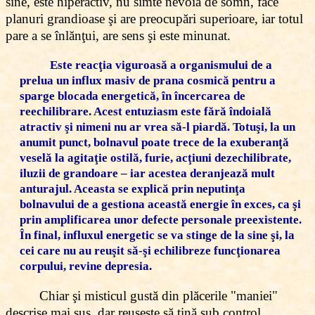
sine, este hiperactiv, nu simte nevoia de somn, face
planuri grandioase şi are preocupări superioare, iar totul
pare a se înlănţui, are sens şi este minunat.
Este reacţia viguroasă a organismului de a
prelua un influx masiv de prana cosmică pentru a
sparge blocada energetică, în încercarea de
reechilibrare. Acest entuziasm este fără îndoială
atractiv şi nimeni nu ar vrea să-l piardă. Totuşi, la un
anumit punct, bolnavul poate trece de la exuberanţă
veselă la agitaţie ostilă, furie, acţiuni dezechilibrate,
iluzii de grandoare – iar acestea deranjează mult
anturajul. Aceasta se explică prin neputinţa
bolnavului de a gestiona această energie în exces, ca şi
prin amplificarea unor defecte personale preexistente.
În final, influxul energetic se va stinge de la sine şi, la
cei care nu au reuşit să-şi echilibreze funcţionarea
corpului, revine depresia.
Chiar şi misticul gustă din plăcerile "maniei"
descrise mai sus, dar reuşeşte să ţină sub control