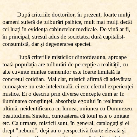
După criteriile doctorilor, în prezent, foarte mulţi
oameni suferă de tulburări psihice, mult mai mulţi decât
cei luaţi în evidenţa cabinetelor medicale. De vină ar fi,
în principal, stresul adus de societatea dură capitalist-
consumistă, dar şi degenerarea speciei.
După criteriile misticilor dintotdeauna, aproape
toată populaţia are tulburări de percepţie a realităţii, cu
alte cuvinte mintea oamenilor este foarte limitată la
concretul cotidian. Mai clar, misticii afirmă că adevărata
cunoaştere nu este intelectuală, ci este efectul experienţei
mistice. Ei o descriu prin diverse concepte cum ar fi:
iluminarea conştiinţei, absorbţia egoului în realitatea
ultimă, neidentificarea cu lumea, uniunea cu Dumnezeu,
beatitudinea Sinelui, cunoaşterea că totul este o unitate
etc. Ca urmare, misticii sunt, în general, catalogaţi şi ei
drept "nebuni", deşi au o perspectivă foarte elevată şi