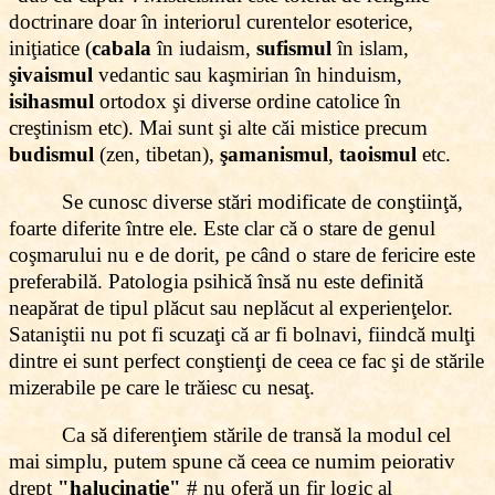
doctrinare doar în interiorul curentelor esoterice,
iniţiatice (
cabala
în iudaism,
sufismul
în islam,
şivaismul
vedantic sau kaşmirian în hinduism,
isihasmul
ortodox şi diverse ordine catolice în
creştinism etc). Mai sunt şi alte căi mistice precum
budismul
(zen, tibetan),
şamanismul
,
taoismul
etc.
Se cunosc diverse stări modificate de conştiinţă,
foarte diferite între ele. Este clar că o stare de genul
coşmarului nu e de dorit, pe când o stare de fericire este
preferabilă. Patologia psihică însă nu este definită
neapărat de tipul plăcut sau neplăcut al experienţelor.
Sataniştii nu pot fi scuzaţi că ar fi bolnavi, fiindcă mulţi
dintre ei sunt perfect conştienţi de ceea ce fac şi de stările
mizerabile pe care le trăiesc cu nesaţ.
Ca să diferenţiem stările de transă la modul cel
mai simplu, putem spune că ceea ce numim peiorativ
drept
"halucinaţie"
# nu oferă un fir logic al