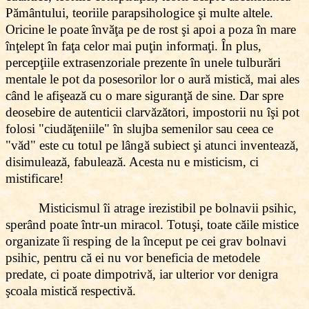
Pământului, teoriile parapsihologice şi multe altele.
Oricine le poate învăţa pe de rost şi apoi a poza în mare
înţelept în faţa celor mai puţin informaţi. În plus,
percepţiile extrasenzoriale prezente în unele tulburări
mentale le pot da posesorilor lor o aură mistică, mai ales
când le afişează cu o mare siguranţă de sine. Dar spre
deosebire de autenticii clarvăzători, impostorii nu îşi pot
folosi "ciudăţeniile" în slujba semenilor sau ceea ce
"văd" este cu totul pe lângă subiect şi atunci inventează,
disimulează, fabulează. Acesta nu e misticism, ci
mistificare!
Misticismul îi atrage irezistibil pe bolnavii psihic,
sperând poate într-un miracol. Totuşi, toate căile mistice
organizate îi resping de la început pe cei grav bolnavi
psihic, pentru că ei nu vor beneficia de metodele
predate, ci poate dimpotrivă, iar ulterior vor denigra
şcoala mistică respectivă.