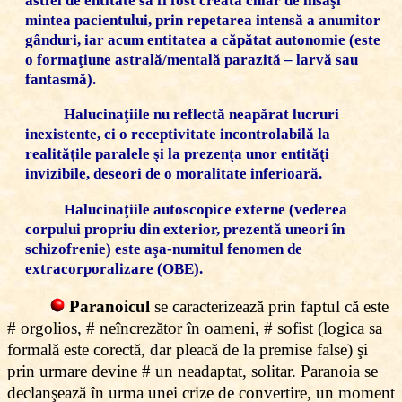
astfel de entitate să fi fost creată chiar de însăşi
mintea pacientului, prin repetarea intensă a anumitor
gânduri, iar acum entitatea a căpătat autonomie (este
o formaţiune astrală/mentală parazită – larvă sau
fantasmă).
Halucinaţiile
nu reflectă neapărat lucruri
inexistente, ci o receptivitate incontrolabilă la
realităţile paralele şi la prezenţa unor entităţi
invizibile, deseori de o moralitate inferioară.
Halucinaţiile autoscopice externe
(vederea
corpului propriu din exterior, prezentă uneori în
schizofrenie) este aşa-numitul fenomen de
extracorporalizare (OBE).
Paranoicul
se caracterizează prin faptul că este
# orgolios, # neîncrezător în oameni, # sofist (logica sa
formală este corectă, dar pleacă de la premise false) şi
prin urmare devine # un neadaptat, solitar. Paranoia se
declanşează în urma unei crize de convertire, un moment