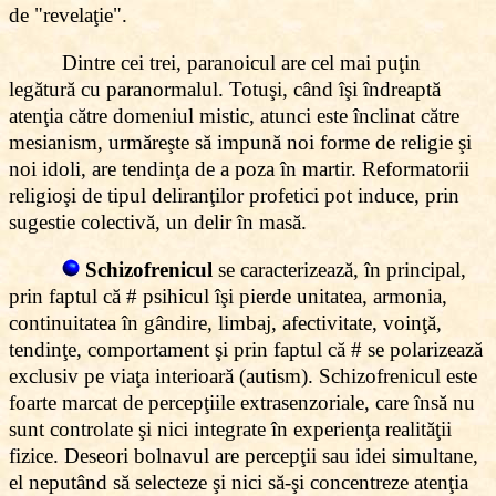
de "revelaţie".
Dintre cei trei, paranoicul are cel mai puţin
legătură cu paranormalul. Totuşi, când îşi îndreaptă
atenţia către domeniul mistic, atunci este înclinat către
mesianism, urmăreşte să impună noi forme de religie şi
noi idoli, are tendinţa de a poza în martir. Reformatorii
religioşi de tipul deliranţilor profetici pot induce, prin
sugestie colectivă, un delir în masă.
Schizofrenicul
se caracterizează, în principal,
prin faptul că # psihicul îşi pierde unitatea, armonia,
continuitatea în gândire, limbaj, afectivitate, voinţă,
tendinţe, comportament şi prin faptul că # se polarizează
exclusiv pe viaţa interioară (autism). Schizofrenicul este
foarte marcat de percepţiile extrasenzoriale, care însă nu
sunt controlate şi nici integrate în experienţa realităţii
fizice. Deseori bolnavul are percepţii sau idei simultane,
el neputând să selecteze şi nici să-şi concentreze atenţia