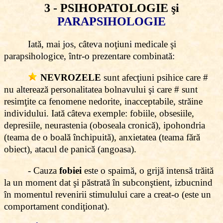
3 - PSIHOPATOLOGIE şi
PARAPSIHOLOGIE
Iată, mai jos, câteva noţiuni medicale şi
parapsihologice, într-o prezentare combinată:
NEVROZELE
sunt afecţiuni psihice care #
nu alterează personalitatea bolnavului şi care # sunt
resimţite ca fenomene nedorite, inacceptabile, străine
individului. Iată câteva exemple: fobiile, obsesiile,
depresiile, neurastenia (oboseala cronică), ipohondria
(teama de o boală închipuită), anxietatea (teama fără
obiect), atacul de panică (angoasa).
- Cauza
fobiei
este o spaimă, o grijă intensă trăită
la un moment dat şi păstrată în subconştient, izbucnind
în momentul revenirii stimulului care a creat-o (este un
comportament condiţionat).