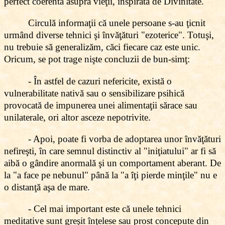
perfect coerentă asupra vieţii, inspirată de Divinitate.
Circulă informaţii că unele persoane s-au ţicnit
urmând diverse tehnici şi învăţături "ezoterice". Totuşi,
nu trebuie să generalizăm, căci fiecare caz este unic.
Oricum, se pot trage nişte concluzii de bun-simţ:
- În astfel de cazuri
nefericite
, există o
vulnerabilitate nativă sau o sensibilizare psihică
provocată de impunerea unei alimentaţii sărace sau
unilaterale, ori altor asceze nepotrivite.
- Apoi
, poate fi vorba
de adoptarea unor învăţături
nefireşti, în care semnul distinctiv al "iniţiatului" ar fi să
aibă o gândire anormală şi un comportament aberant. De
la "a face pe nebunul" până la "a îţi pierde minţile" nu e
o distanţă aşa de mare.
- Cel mai important este că unele tehnici
meditative sunt greşit înţelese sau prost concepute din