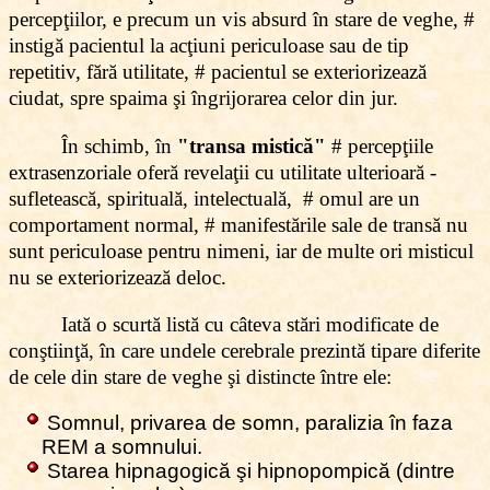
percepţiilor, e precum un vis absurd în stare de veghe, #
instigă pacientul la acţiuni periculoase sau de tip
repetitiv, fără utilitate, # pacientul se exteriorizează
ciudat, spre spaima şi îngrijorarea celor din jur.
În schimb, în
"transa mistică"
# percepţiile
extrasenzoriale oferă revelaţii cu utilitate ulterioară -
sufletească, spirituală, intelectuală, # omul are un
comportament normal, # manifestările sale de transă nu
sunt periculoase pentru nimeni, iar de multe ori misticul
nu se exteriorizează deloc.
Iată o scurtă listă cu câteva stări modificate de
conştiinţă, în care undele cerebrale prezintă tipare diferite
de cele din stare de veghe şi distincte între ele:
Somnul, privarea de somn, paralizia în faza
REM a somnului.
Starea hipnagogică şi hipnopompică (dintre