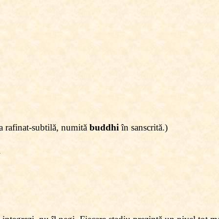
a rafinat-subtilă, numită
buddhi
în sanscrită.)
l