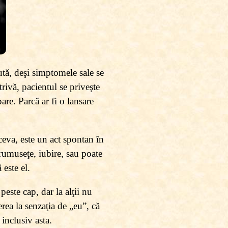
ută, deşi simptomele sale se
rivă, pacientul se priveşte
are. Parcă ar fi o lansare
tceva, este un act spontan în
frumuseţe, iubire, sau poate
 este el.
peste cap, dar la alţii nu
rea la senzaţia de „eu”, că
inclusiv asta.