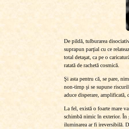
De pildă, tulburarea disociati
suprapun parţial cu ce relatea
total detaşat, ca pe o caricatu
ratată de rachetă cosmică.
Şi asta pentru că, se pare, nim
non-timp şi se supune riscuril
aduce disperare, amplificată, d
La fel, există o foarte mare va
schimbă nimic în exterior. În 
iluminarea ar fi ireversibilă.