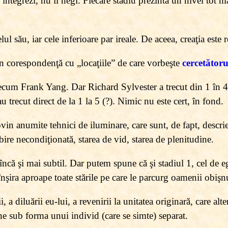
 integrezi, nu îl negi. Fiecare stadiu prezintă un nivel tot m
lul său, iar cele inferioare par ireale. De aceea, creaţia este re
în corespondenţă cu „locaţiile” de care vorbeşte
cercetătoru
ecum Frank Yang. Dar Richard Sylvester a trecut din 1 în 4 ş
 trecut direct de la 1 la 5 (?). Nimic nu este cert, în fond.
in anumite tehnici de iluminare, care sunt, de fapt, descrieri
bire necondiţionată, starea de vid, starea de plenitudine.
ncă şi mai subtil. Dar putem spune că şi stadiul 1, cel de 
înşira aproape toate stările pe care le parcurg oamenii obişnu
ii, a diluării eu-lui, a revenirii la unitatea originară, care a
e sub forma unui individ (care se simte) separat.