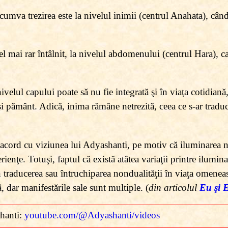
cumva trezirea este la nivelul inimii (centrul Anahata), cân
cel mai rar întâlnit, la nivelul abdomenului (centrul Hara), ca
nivelul capului poate să nu fie integrată şi în viaţa cotidia
i pământ. Adică, inima rămâne netrezită, ceea ce s-ar traduc
 acord cu viziunea lui Adyashanti, pe motiv că iluminarea nu
rienţe. Totuşi, faptul că există atâtea variaţii printre ilumin
în traducerea sau întruchiparea nondualităţii în viaţa omenea
, dar manifestările sale sunt multiple. (
din articolul
Eu şi
hanti:
youtube.com/@Adyashanti/videos