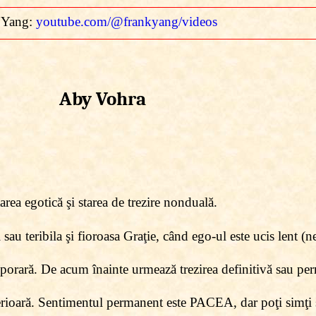
 Yang:
youtube.com/@frankyang/videos
Aby Vohra
tarea egotică şi starea de trezire nonduală.
sau teribila şi fioroasa Graţie, când ego-ul este ucis lent (n
mporară. De acum înainte urmează trezirea definitivă sau pe
erioară. Sentimentul permanent este PACEA, dar poţi simţi 