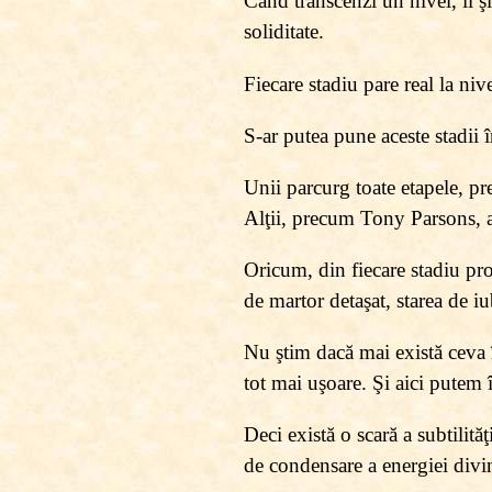
Când transcenzi un nivel, îl şi
soliditate.
Fiecare stadiu pare real la nive
S-ar putea pune aceste stadii 
Unii parcurg toate etapele, pr
Alţii, precum Tony Parsons, au
Oricum, din fiecare stadiu prov
de martor detaşat, starea de iu
Nu ştim dacă mai există ceva î
tot mai uşoare. Şi aici putem 
Deci există o scară a subtilităţ
de condensare a energiei divin