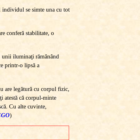
d individul se simte una cu tot
re conferă stabilitate, o
nă, unii iluminaţi rămânând
e printr-o lipsă a
 are legătură cu corpul fizic,
aţi atestă că corpul-minte
scă. Cu alte cuvinte,
 EGO
)