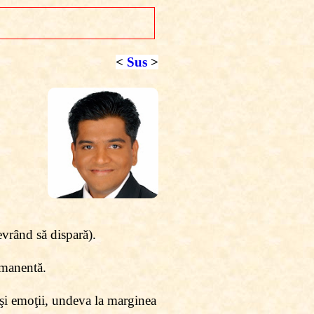
<
Sus
>
evrând să dispară).
rmanentă.
şi emoţii, undeva la marginea