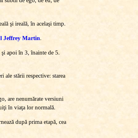
ai subtil de ego, de eu, de
ală şi ireală, în acelaşi timp.
l Jeffrey Martin
.
i apoi în 3, înainte de 5.
 ale stării respective: starea
ego, are nenumărate versiuni
iţi în viaţa lor normală.
lternează după prima etapă, cea