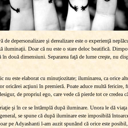
vă de depersonalizare şi derealizare este o experienţă neplăc
ză iluminaţii. Doar că nu este o stare deloc beatifică. Dimpot
ră în două dimensiuni. Separarea faţă de lume creşte, nu disp
ic nu este elaborat cu minuţiozitate; iluminarea, ca orice al
or oricărei acţiuni în premieră. Poate aduce multă fericire, 
esigur, de propriul ego, care vede că pierde tot ce credea că
riaţie şi în ce se întâmplă după iluminare. Unora le dă viaţa 
general, se spune că după iluminare este imposibilă întoarce
 Doar pe Adyashanti l-am auzit spunând că orice este posibil, 