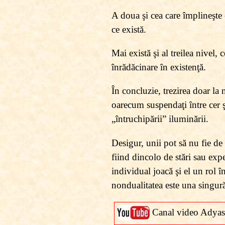
A doua şi cea care împlineşte 
ce există.
Mai există şi al treilea nivel, 
înrădăcinare în existenţă.
În concluzie, trezirea doar la 
oarecum suspendaţi între cer ş
„întruchipării” iluminării.
Desigur, unii pot să nu fie de
fiind dincolo de stări sau expe
individual joacă şi el un rol 
nondualitatea este una singură
Canal video Adyas