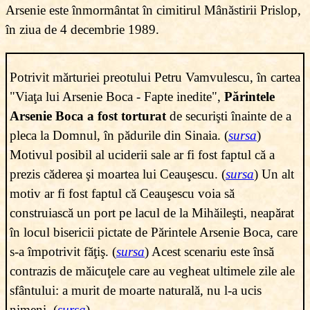
Arsenie este înmormântat în cimitirul Mânăstirii Prislop,
în ziua de 4 decembrie 1989.
Potrivit mărturiei preotului Petru
Vamvulescu
, în cartea
"Viaţa lui Arsenie Boca - Fapte inedite",
Părintele
Arsenie Boca a fost torturat
de securişti înainte de a
pleca la Domnul, în pădurile din Sinaia. (
sursa
)
Motivul posibil al uciderii sale ar fi fost faptul că a
prezis căderea şi moartea lui Ceauşescu. (
sursa
) Un alt
motiv ar fi fost faptul că Ceauşescu voia să
construiască un port pe lacul de la Mihăileşti, neapărat
în locul bisericii pictate de Părintele Arsenie Boca, care
s-a împotrivit făţiş. (
sursa
) Acest
scenariu este însă
contrazis de măicuţele care au vegheat ultimele zile ale
sfântului: a murit de moarte naturală, nu l-a ucis
nimeni. (
sursa
)