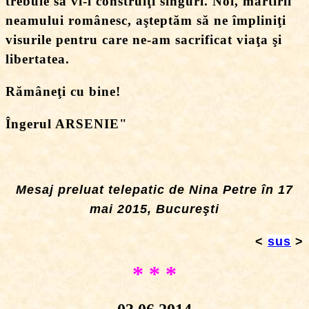
trebuie să vi-l construiţi singuri. Noi, martirii
neamului românesc, aşteptăm să ne împliniţi
visurile pentru care ne-am sacrificat viaţa şi
libertatea.
Rămâneţi cu bine!
Îngerul ARSENIE
"
Mesaj preluat telepatic de Nina Petre în 17
mai 2015, Bucureşti
<
sus
>
* * *