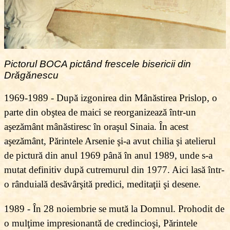
Pictorul
BOCA pictând frescele bisericii din
Drăgănescu
1969-1989 - După izgonirea din Mânăstirea Prislop, o
parte din obştea de maici se reorganizează într-un
aşezământ mânăstiresc în oraşul Sinaia. În acest
aşezământ, Părintele Arsenie şi-a avut chilia şi atelierul
de pictură din anul 1969 până în anul 1989, unde s-a
mutat definitiv după cutremurul din 1977. Aici lasă într-
o rânduială desăvârşită predici, meditaţii şi desene.
1989 - În 28 noiembrie se mută la Domnul. Prohodit de
o mulţime impresionantă de credincioşi, Părintele