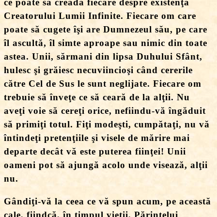
ce poate să creadă fiecare despre existenţa
Creatorului Lumii Infinite. Fiecare om care
poate să cugete îşi are Dumnezeul său, pe care
îl ascultă, îl simte aproape sau nimic din toate
astea. Unii, sărmani din lipsa Duhului Sfânt,
hulesc şi grăiesc necuviincioşi când cererile
către Cel de Sus le sunt neglijate. Fiecare om
trebuie să înveţe ce să ceară de la alţii. Nu
aveţi voie să cereţi orice, nefiindu-vă îngăduit
să primiţi totul. Fiţi modeşti, cumpătaţi, nu vă
întindeţi pretenţiile şi visele de mărire mai
departe decât vă este puterea fiinţei! Unii
oameni pot să ajungă acolo unde visează, alţii
nu.
Gândiţi-vă la ceea ce vă spun acum, pe această
cale, fiindcă, în timpul vieţii, Părintelui