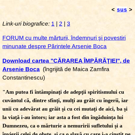
<
sus
>
Link-uri biografice:
1
|
2
|
3
FORUM cu multe mărturii, îndemnuri şi povestiri
minunate despre Părintele Arsenie Boca
Download cartea "CĂRAREA ÎMPĂRĂŢIEI", de
Arsenie Boca
(îngrijită de Maica Zamfira
Constantinescu)
"
Am putea fi întâmpinaţi de adepţii spiritismului cu
cuvântul că, dintre sfinţi, mulţi au grăit cu îngerii, iar
unii cu adevărat au grăit şi cu cei mutaţi de aici, ba şi
la viaţă i-au întors; iar asta a fost din îngăduinţa lui
Dumnezeu, ca o mărturie a nemuririi sufletului şi a
învierii celei de obşte, şi ca o slavă cu care i-a cinstit pe