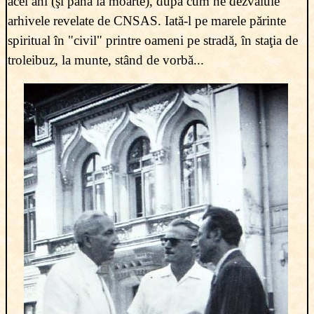
acei ani (şi până la moarte), după cum ne dezvăluie
arhivele revelate de CNSAS. Iată-l pe marele părinte
spiritual în "civil" printre oameni pe stradă, în staţia de
troleibuz, la munte, stând de vorbă...