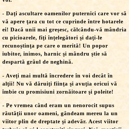
- Daţi ascultare oamenilor puternici care vor să
vă apere ţara cu tot ce cuprinde între hotarele
ei! Dacă unii mai greşesc, călcându-vă mândria
cu picioarele, fiţi înţelegători şi daţi-le
recunoştinţa pe care o merită! Un popor
iubitor, inimos, harnic şi mândru ştie să
despartă grâul de neghină.
- Aveţi mai multă încredere în voi decât în
alţii! Nu vă dăruiţi fiinţa şi avuţia oricui vă
îmbie cu promisiuni zornăitoare şi poleite!
- Pe vremea când eram un nenorocit supus
răutăţii unor oameni, gândeam mereu la un
viitor plin de dreptate şi adevăr. Acest viitor