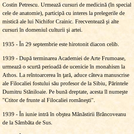
Costin Petrescu. Urmează cursuri de medicină (în special
cele de anatomie), participă cu interes la prelegerile de
mistică ale lui Nichifor Crainic. Frecventează şi alte
cursuri în domeniul culturii şi artei.
1935 - În 29 septembrie este hirotonit diacon celib.
1939 - După terminarea Academiei de Arte Frumoase,
urmează o scurtă perioadă de ucenicie în monahism la
Athos. La reîntoarcerea în ţară, aduce câteva manuscrise
ale Filocaliei fostului său profesor de la Sibiu, Părintele
Dumitru Stăniloaie. Pe bună dreptate, acesta îl numeşte
"Ctitor de frunte al Filocaliei româneşti".
1939 - În iunie intră în obştea Mânăstirii Brâncoveanu
de la Sâmbăta de Sus.