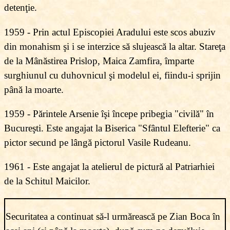
detenţie.
1959 - Prin actul Episcopiei Aradului este scos abuziv
din monahism şi i se interzice să slujească la altar. Stareţa
de la Mânăstirea Prislop, Maica Zamfira, împarte
surghiunul cu duhovnicul şi modelul ei, fiindu-i sprijin
până la moarte.
1959 - Părintele Arsenie îşi începe pribegia "civilă" în
Bucureşti. Este angajat la Biserica "Sfântul Elefterie" ca
pictor secund pe lângă pictorul Vasile Rudeanu.
1961 - Este angajat la atelierul de pictură al Patriarhiei
de la Schitul Maicilor.
Securitatea a continuat să-l urmărească pe Zian Boca în