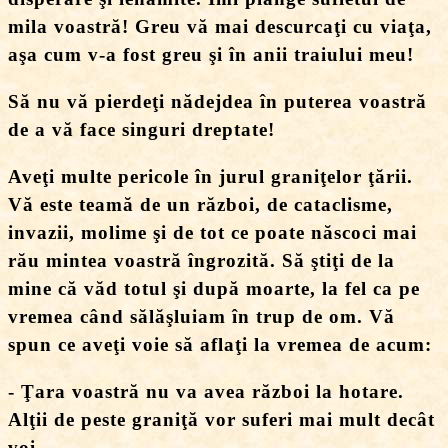
mila voastră! Greu vă mai descurcaţi cu viaţa,
aşa cum v-a fost greu şi în anii traiului meu!
Să nu vă pierdeţi nădejdea în puterea voastră
de a vă face singuri dreptate!
Aveţi multe pericole în jurul graniţelor ţării.
Vă este teamă de un război, de cataclisme,
invazii, molime şi de tot ce poate născoci mai
rău mintea voastră îngrozită. Să ştiţi de la
mine că văd totul şi după moarte, la fel ca pe
vremea când sălăşluiam în trup de om. Vă
spun ce aveţi voie să aflaţi la vremea de acum:
- Ţara voastră nu va avea război la hotare.
Alţii de peste graniţă vor suferi mai mult decât
voi.