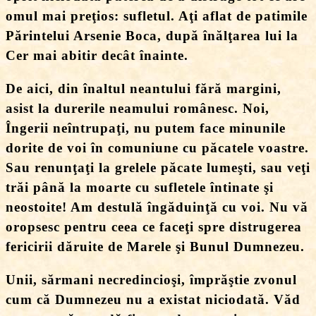
omul mai preţios: sufletul. Aţi aflat de patimile
Părintelui Arsenie Boca, după înălţarea lui la
Cer mai abitir decât înainte.
De aici, din înaltul neantului fără margini,
asist la durerile neamului românesc. Noi,
Îngerii neîntrupaţi, nu putem face minunile
dorite de voi în comuniune cu păcatele voastre.
Sau renunţaţi la grelele păcate lumeşti, sau veţi
trăi până la moarte cu sufletele întinate şi
neostoite! Am destulă îngăduinţă cu voi. Nu vă
oropsesc pentru ceea ce faceţi spre distrugerea
fericirii dăruite de Marele şi Bunul Dumnezeu.
Unii, sărmani necredincioşi, împrăştie zvonul
cum că Dumnezeu nu a existat niciodată. Văd