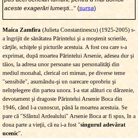
aceste exagerări lumeşti...
" (
sursa
)
Maica Zamfira
(Julieta Constantinescu) (1925-2005) s-
a îngrijit de sănătatea Părintelui şi a moştenit scrierile,
cărţile, schiţele şi picturile acestuia. A fost cea care s-a
exprimat, după moartea Părintelui Arsenie, adesea dur şi
tăios, la adresa unor persoane sau personalităţi din
mediul monahal, clerical ori mirean, pe diverse teme
"sensibile", asumându-şi un oarecare oprobriu şi
neînţelegere din partea unora. I-a stat alături cu dârzenie,
devotament şi dragoste Părintelui Arsenie Boca din
1946, când l-a cunoscut, până la moartea acestuia. Se
pare că "Sfântul Ardealului" Arsenie Boca ar fi spus, în a
doua parte a vieţii, că ea i-a fost "
singurul adevărat
ucenic
".