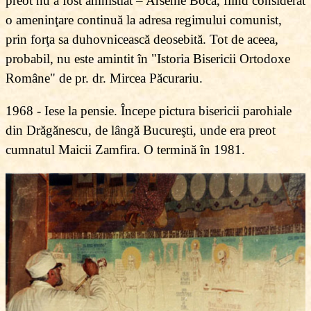
preot nu a fost amnistiat – Arsenie Boca, fiind considerat
o ameninţare continuă la adresa regimului comunist,
prin forţa sa duhovnicească deosebită. Tot de aceea,
probabil, nu este amintit în "Istoria Bisericii Ortodoxe
Române" de pr. dr. Mircea Păcurariu.
1968 - Iese la pensie. Începe pictura bisericii parohiale
din Drăgănescu, de lângă Bucureşti, unde era preot
cumnatul Maicii Zamfira. O termină în 1981.