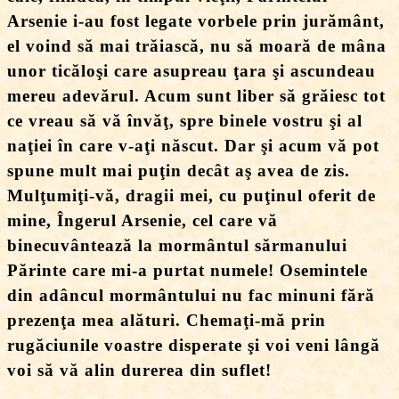
Arsenie i-au fost legate vorbele prin jurământ,
el voind să mai trăiască, nu să moară de mâna
unor ticăloşi care asupreau ţara şi ascundeau
mereu adevărul. Acum sunt liber să grăiesc tot
ce vreau să vă învăţ, spre binele vostru şi al
naţiei în care v-aţi născut. Dar şi acum vă pot
spune mult mai puţin decât aş avea de zis.
Mulţumiţi-vă, dragii mei, cu puţinul oferit de
mine, Îngerul Arsenie, cel care vă
binecuvântează la mormântul sărmanului
Părinte care mi-a purtat numele! Osemintele
din adâncul mormântului nu fac minuni fără
prezenţa mea alături. Chemaţi-mă prin
rugăciunile voastre disperate şi voi veni lângă
voi să vă alin durerea din suflet!