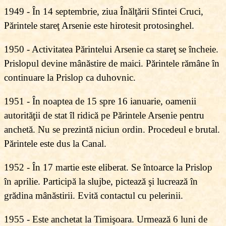
1949 - În 14 septembrie, ziua Înălţării Sfintei Cruci,
Părintele stareţ Arsenie este hirotesit protosinghel.
1950 - Activitatea Părintelui Arsenie ca stareţ se încheie.
Prislopul devine mânăstire de maici. Părintele rămâne în
continuare la Prislop ca duhovnic.
1951 - În noaptea de 15 spre 16 ianuarie, oamenii
autorităţii de stat îl ridică pe Părintele Arsenie pentru
anchetă. Nu se prezintă niciun ordin. Procedeul e brutal.
Părintele este dus la Canal.
1952 - În 17 martie este eliberat. Se întoarce la Prislop
în aprilie. Participă la slujbe, pictează şi lucrează în
grădina mânăstirii. Evită contactul cu pelerinii.
1955 - Este anchetat la Timişoara. Urmează 6 luni de