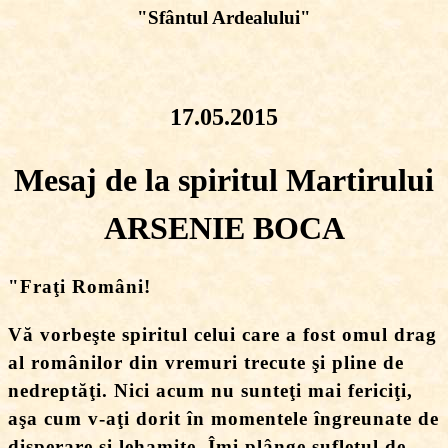
"Sfântul Ardealului"
17.05.2015
Mesaj de la spiritul Martirului
ARSENIE BOCA
"Fraţi
Români!
Vă vorbeşte spiritul celui care a fost omul drag
al românilor din vremuri trecute şi pline de
nedreptăţi. Nici acum nu sunteţi mai fericiţi,
aşa cum v-aţi dorit în momentele îngreunate de
disperare şi lehamite. Îmi plânge sufletul de