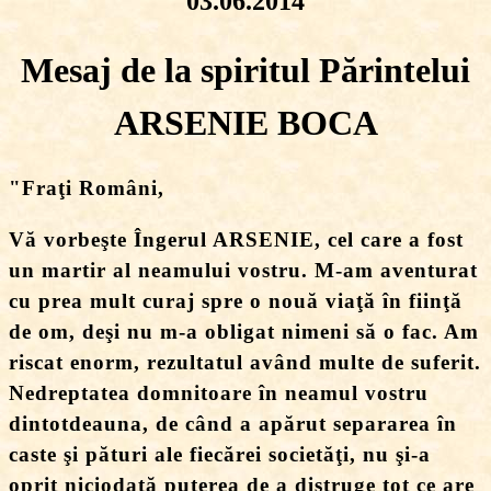
03.06.2014
Mesaj de la spiritul Părintelui
ARSENIE BOCA
"Fraţi Români,
Vă vorbeşte Îngerul ARSENIE, cel care a fost
un martir al neamului vostru. M-am aventurat
cu prea mult curaj spre o nouă viaţă în fiinţă
de om, deşi nu m-a obligat nimeni să o fac. Am
riscat enorm, rezultatul având multe de suferit.
Nedreptatea domnitoare în neamul vostru
dintotdeauna, de când a apărut separarea în
caste şi pături ale fiecărei societăţi, nu şi-a
oprit niciodată puterea de a distruge tot ce are