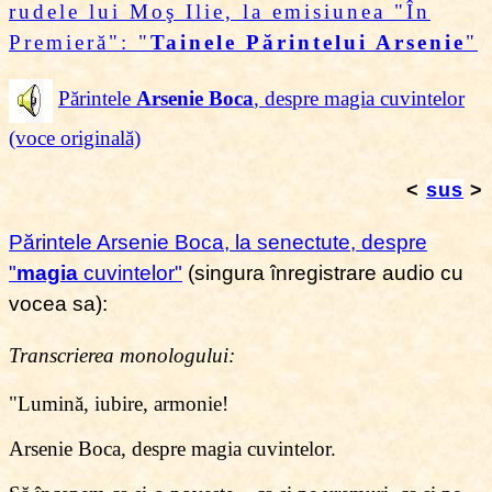
rudele lui Moş Ilie, la emisiunea "În
Premieră": "
Tainele Părintelui Arsenie
"
Părintele
Arsenie Boca
, despre magia cuvintelor
(voce originală)
<
sus
>
Părintele Arsenie Boca, la senectute, despre
"
magia
cuvintelor"
(singura înregistrare audio cu
vocea sa):
Transcrierea monologului:
"
Lumin
ă
, iubire, armonie!
Arsenie Boca, despre magia cuvintelor.