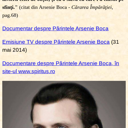
sfinţi."
(citat din Arsenie Boca -
Cărarea Împărăţiei
,
pag.68)
Documentar despre Părintele Arsenie Boca
Emisiune TV despre P
ărintele Arsenie Boca
(31
mai 2014)
Documentare despre
Părintele Arsenie Boca, în
site-ul www.spiritus.ro