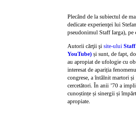
Plecând de la subiectul de ma
dedicate experienţei lui Stefan
pseudonimul Staff Iarga), pe 
Autorii cărţii şi
site-ului
Staff
YouTube)
și sunt, de fapt, doi
au apropiat de ufologie cu obie
interesat de apariția fenomen
congrese, a întâlnit martori și 
cercetători. În anii ’70 a imp
cunoștințe și sinergii și împăr
apropiate.