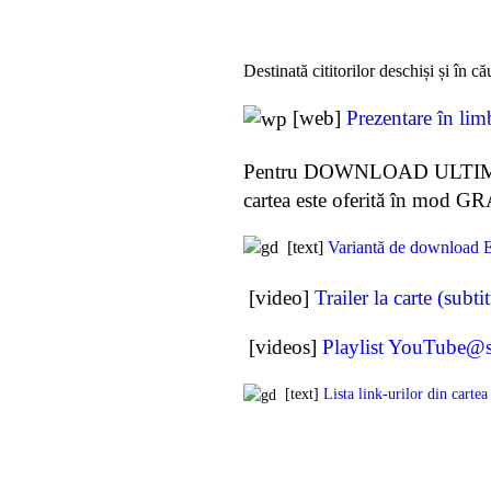
Destinată cititorilor deschiși și în c
[web]
Prezentare în li
Pentru DOWNLOAD ULTIMA ED
cartea este oferită în mod GR
[text]
Variantă de download 
[video]
Trailer la carte (subt
[videos]
Playlist YouTube@ste
[text]
Lista link-urilor din ca