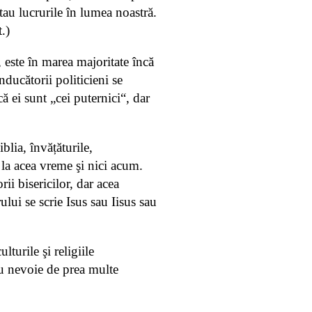
stau lucrurile în lumea noastră.
.)
, este în marea majoritate încă
nducătorii politicieni se
 ei sunt „cei puternici“, dar
blia, învățăturile,
 la acea vreme şi nici acum.
ii bisericilor, dar acea
lui se scrie Isus sau Iisus sau
turile şi religiile
au nevoie de prea multe