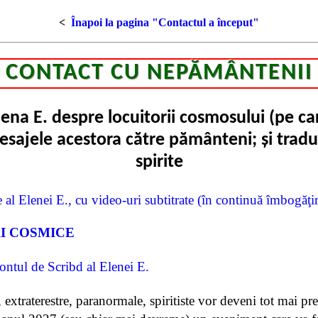
<
Înapoi la pagina "Contactul a început"
CONTACT CU NEPĂMÂNTENII
lena E. despre locuitorii cosmosului (pe ca
mesajele acestora către pământeni; și trad
spirite
l Elenei E., cu video-uri subtitrate (în continuă îmbogăţir
I COSMICE
ontul de Scribd al Elenei E.
traterestre, paranormale, spiritiste vor deveni tot mai pre