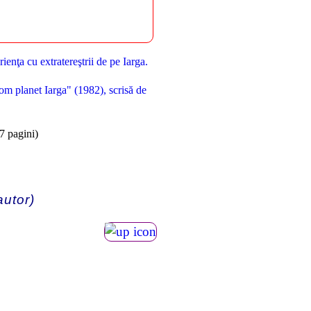
enţa cu extratereştrii de pe Iarga.
from planet Iarga" (1982), scrisă de
7 pagini)
autor)