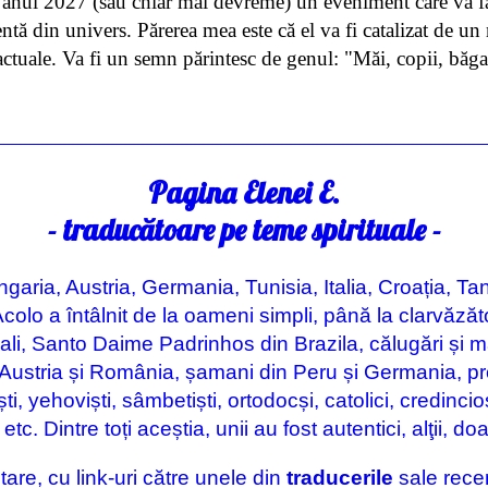
nul 2027 (sau chiar mai devreme) un eveniment care va f
ntă din univers. Părerea mea este că el va fi catalizat de un
actuale. Va fi un semn părintesc de genul: "Măi, copii, băgaţi
Pagina Elenei E.
- traducătoare pe teme spirituale -
ngaria, Austria, Germania, Tunisia, Italia, Croația, Ta
Acolo a întâlnit de la oameni simpli, până la clarvăzăt
tuali, Santo Daime Padrinhos din Brazila, călugări și m
a, Austria și România, șamani din Peru și Germania, pro
ti, yehoviști, sâmbetiști, ortodocși, catolici, credincioși, 
tc. Dintre toți aceștia, unii au fost autentici, alţii, doar
tare, cu link-uri către unele din
traducerile
sale rece