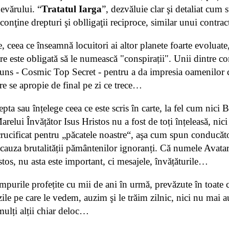
devărului. “
Tratatul Iarga
”, dezvăluie clar şi detaliat cum 
onţine drepturi şi oblligaţii reciproce, similar unui contract
re, ceea ce înseamnă locuitori ai altor planete foarte evoluate
re este obligată să le numească "conspirații". Unii dintre co
cuns - Cosmic Top Secret - pentru a da impresia oamenilor că
are se apropie de final pe zi ce trece…
pta sau înțelege ceea ce este scris în carte, la fel cum nici Bi
relui Învățător Isus Hristos nu a fost de toți înțeleasă, nici
crucificat pentru „păcatele noastre“, aşa cum spun conducător
cauza brutalității pământenilor ignoranți. Că numele Avataru
tos, nu asta este important, ci mesajele, învățăturile…
purile profețite cu mii de ani în urmă, prevăzute în toate cul
le pe care le vedem, auzim şi le trăim zilnic, nici nu mai 
mulți alții chiar deloc…