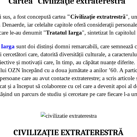
Cartea "Civilizaţie extraterestră"
i sus, a fost concepută cartea
"Civilizaţie extratrestră
", un
 Denaerde, iar celelalte capitole oferă consideraţii personale
care le-au denumit "
Tratatul Iarga
", sintetizat în capitolul
 Iarga
sunt doi distinși domni remarcabili, care semnează 
 cercetători care, datorită diversității culturale, a caracterul
ctive și motivații care, în timp, au căpătat nuanțe diferite.
ului OZN începând cu a doua jumătate a anilor ’60. A partic
persoane care au avut contacte extraterestre; a scris articole 
licat și a început să colaboreze cu cel care a devenit apoi a
tășind un parcurs de studiu și cercetare pe care fiecare l-a ur
CIVILIZAȚIE EXTRATERESTRĂ