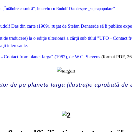
n „Întâlnire cosmică”, interviu cu Rudolf Das despre „suprapopulare”
Rudolf Das din carte (1969), rugat de Stefan Denaerde să îi publice experi
t de traducere) la o ediţie ulterioară a cărţii sub titlul "UFO - Contact 
ţii interesante.
- Contact from planet Iarga" (1982), de W.C. Stevens
(format PDF, 26
ator de pe planeta Iarga (ilustraţie aprobată de 