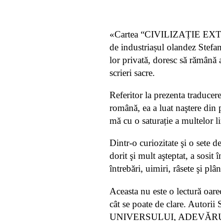
«Cartea “CIVILIZAȚIE EXTRAT
de industriașul olandez Stefan
lor privată, doresc să rămână an
scrieri sacre.
Referitor la prezenta traduc
română, ea a luat naştere din 
mă cu o saturație a multelor l
Dintr-o curiozitate şi o sete 
dorit şi mult aşteptat, a sosit
întrebări, uimiri, râsete şi plân
Aceasta nu este o lectură oar
cât se poate de clare. Autori
UNIVERSULUI, ADEVĂRUL REV