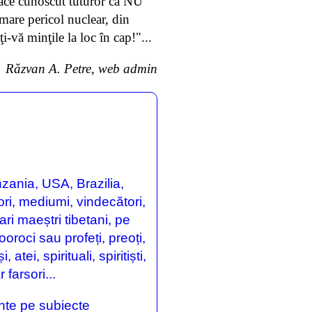
ace cunoscut tuturor că NU
 mare pericol nuclear, din
-vă minţile la loc în cap!"...
Răzvan A. Petre, web admin
nzania, USA, Brazilia,
ori, mediumi, vindecători,
ari maeștri tibetani, pe
oroci sau profeți, preoți,
atei, spirituali, spiritiști,
 farsori...
nte pe subiecte