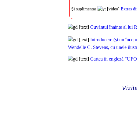
Şi suplimentar
[video]
Extras di
[text]
Cuvântul înainte al lui 
[text]
Introducere (şi un începu
Wendelle C. Stevens, cu unele ilustra
[text]
Cartea în engleză "UFO 
Vizit