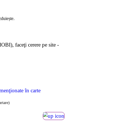
zduiește.
 faceţi cerere pe site -
menţionate în carte
rtare)