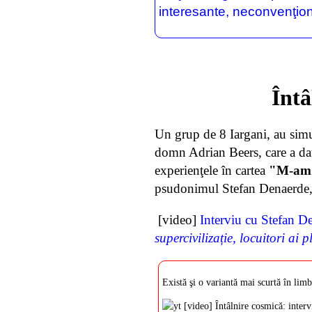
interesante, neconvenţiona
Întâ
Un grup de 8 Iargani, au simul
domn Adrian Beers, care a dat 
experienţele în cartea
"M-am î
psudonimul Stefan Denaerde, a
[video]
Interviu cu Stefan D
supercivilizație, locuitori ai 
Există şi o variantă mai scurtă în limb
[video] Întâlnire cosmică: inter