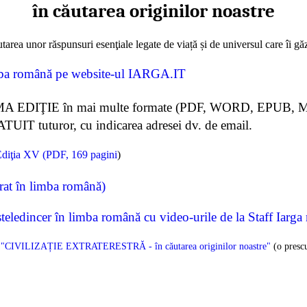
în căutarea originilor noastre
ăutarea unor răspunsuri esenţiale legate de viață și de universul care îi gă
mba română pe website-ul IARGA.IT
IŢIE în mai multe formate (PDF, WORD, EPUB, MOBI),
ATUIT tuturor, cu indicarea adresei dv. de email.
Ediţia XV (PDF, 169 pagini
)
itrat în limba română)
ledincer în limba română cu video-urile de la Staff Iarga 
rtea "CIVILIZAȚIE EXTRATERESTRĂ - în căutarea originilor noastre"
(o prescu