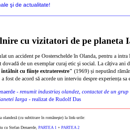
le şi de actualitate!
lnire cu vizitatori de pe planeta 
at un accident pe Oosterschelde în Olanda, pentru a intra î
dovadă de un exemplar curaj etic şi social. La câțiva ani d
ntâlnit cu ființe extraterestre"
(1969) și neputând rămâne
 fost de acord să acorde un interviu despre experiența sa 
enaerde -
renumit industriaș olandez, contactat de un grup d
planetei Iarga
- realizat de Rudolf Das
a olandeză (cu subtitrare în româneşte) la link-urile:
viu cu Stefan Denaerde,
PARTEA 1
+
PARTEA 2