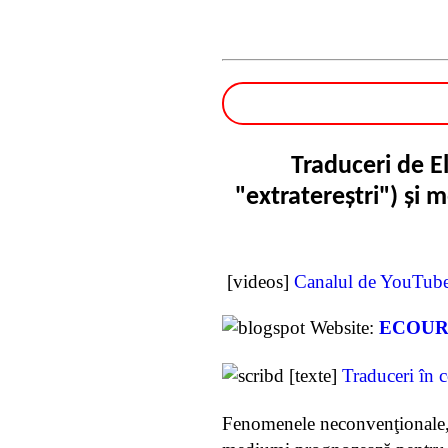
Traduceri de E
"extratereștri") şi 
[videos]
Canalul de YouTube a
Website:
ECOUR
[texte]
Traduceri în c
Fenomenele neconvenţionale, ex