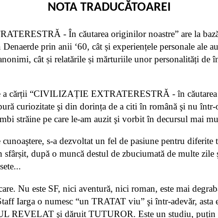
NOTA TRADUCĂTOAREI
ERESTRĂ - În căutarea originilor noastre” are la bază ex
 Denaerde prin anii ‘60, cât și experiențele personale ale au
onimi, cât și relatările și mărturiile unor personalități de în
ere a cărții “CIVILIZAȚIE EXTRATERESTRĂ - în căutarea o
pură curiozitate şi din dorința de a citi în română şi nu într
imbi străine pe care le-am auzit şi vorbit în decursul mai mul
de cunoaştere, s-a dezvoltat un fel de pasiune pentru diferite
 în sfârșit, după o muncă destul de zbuciumată de multe zile ş
sete...
ecare. Nu este SF, nici aventură, nici roman, este mai degr
i Staff Iarga o numesc “un TRATAT viu” şi într-adevăr, asta
ELAT şi dăruit TUTUROR. Este un studiu, puțin mai