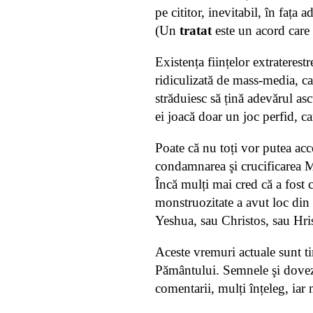
pe cititor, inevitabil, în fața a
(Un
tratat
este un acord care c
Existența ființelor extraterest
ridiculizată de mass-media, ca
străduiesc să țină adevărul as
ei joacă doar un joc perfid, c
Poate că nu toți vor putea acce
condamnarea şi crucificarea Ma
Încă mulți mai cred că a fost 
monstruozitate a avut loc din 
Yeshua, sau Christos, sau Hris
Aceste vremuri actuale sunt tim
Pământului. Semnele şi dovezi
comentarii, mulți înțeleg, iar 