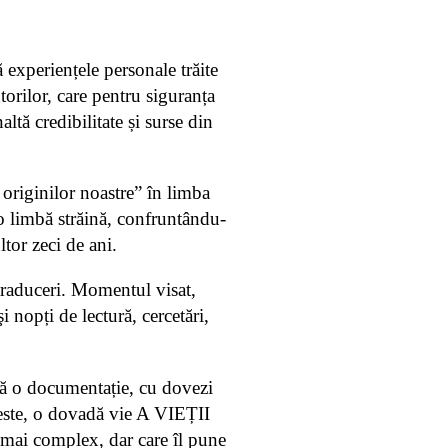
periențele personale trăite
torilor, care pentru siguranța
altă credibilitate și surse din
riginilor noastre” în limba
-o limbă străină, confruntându-
tor zeci de ani.
 traduceri. Momentul visat,
i nopți de lectură, cercetări,
abă o documentație, cu dovezi
 este, o dovadă vie A VIEȚII
 complex, dar care îl pune