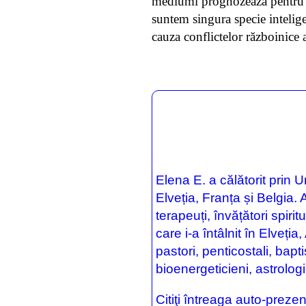
mediumi prognozează pentru a
suntem singura specie intelige
cauza conflictelor războinice 
Elena E. a călătorit prin U
Elveția, Franța și Belgia. 
terapeuți, învățători spiri
care i-a întâlnit în Elveți
pastori, penticostali, baptiș
bioenergeticieni, astrologi e
Citiţi întreaga auto-prezen