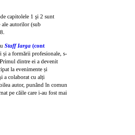
de capitolele 1 şi 2 sunt
 ale autorilor (sub
 8.
cu
Staff Iarga
(cont
ui și a formării profesionale, s-
 Primul dintre ei a devenit
ipat la evenimente și
și a colaborat cu alți
l doilea autor, punând în comun
mat pe căile care i-au fost mai