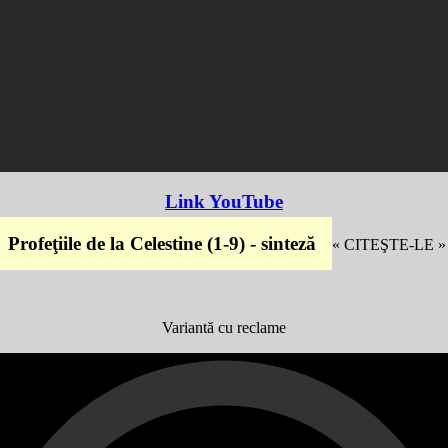
Link YouTube
Profeţiile de la Celestine (1-9) - sinteză
Sinteză real
 au fost descoperite într-un manuscris scris în limba aramaică, la Temple
Variantă cu reclame
ramaică este limba în care a fost scrisă o parte din Vechiul Testament.
n anul 600 Î.Hr. şi prezice transformări uriaşe în societatea omenească
 nu e de natură religioasă, dar e spirituală.
eraţiile care s-au succedat au progresat în procesul înţelegerii, au evolu
iecare generaţie înglobează tot mai multă energie şi acumulează deci tot