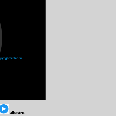
unui anume gen de intuiţie
nţă alternativă. Apar
împlinire în viaţa noastră
vină în lumea lui şi să fie
ai împlinită. Când prindem
 misterioase care schimbă
a predestinate,
 simţim că există ceva
al aventurii, şi prin
are încercăm să o
albastru.