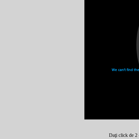
această moştenire generaţi
Manuscrisul e împărţit în m
(
insight
– lb.engleză).
Prima viziune –
Transformarea începe cu Pr
momente în viaţa noastră câ
şi nu ne împăcăm cu întâmp
În relaţiile amoroase, atun
întotdeauna acolo, cu preoc
În final, devenim conştien
ideea în întregul ei, am a
viaţa omului; îţi dă sentim
Prima Viziune apare atunc
programate, ca şi cum viaţ
spiritual, ceva care lucrea
urmare, ne simţim mai vii.
manifestăm apoi tot timpul
Daţi click de 2