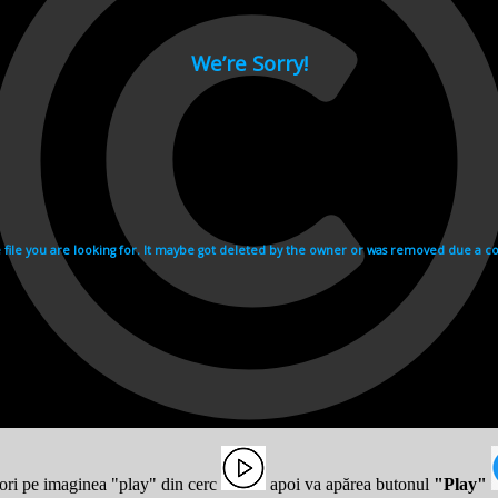
ei următoare, care o va duce mai departe.
ai multe părţi, fiecare fiind dedicat unei anume Viziuni asupra vieţii, 
 Masa critică
ima Viziune. Începem să percepem străfulgerări dintr-un tip de experie
nd ne simţim diferiţi, mai inspiraţi, mai intenşi. Toţi căutăm mai multă 
lările care par să ne doboare.
ci când ambii parteneri cer prea mult, când fiecare aşteaptă ca celălalt să 
upările lui, inevitabil apare o luptă între ego-uri.
ţi de ceea ce căutăm cu adevărat şi de ceea ce înseamnă o experienţă m
tins Prima Viziune. Prima Viziune constă în conştientizarea întâmplărilor
entul că mai există şi altceva.
i când devenim conştienţi de
coincidenţele
din viaţa noastră. Ele apar c
a ne-ar fi condusă de o forţă inexplicabilă. Aceste coincidenţe ne fac să
ză dincolo de tot ce facem. Experienţa induce un sentiment al misterului, 
 Aceasta este experienţa pe care o cunoaştem într-o străfulgerare şi pe c
.
 ori pe imaginea "play" din cerc
apoi va apărea butonul
"Play"