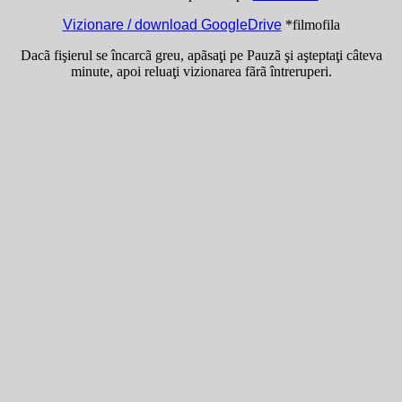
Vizionare / download GoogleDrive
*filmofila
Dacã fişierul se încarcã greu, apãsaţi pe Pauzã şi aşteptaţi câteva
minute, apoi reluaţi vizionarea fãrã întreruperi.