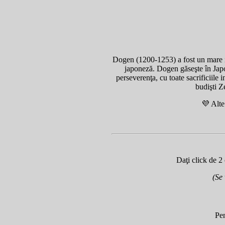
Dogen (1200-1253) a fost un mare il
japoneză. Dogen găseşte în Japon
perseverenţa, cu toate sacrificiile 
budişti Z
💜 Alte
Daţi click de 2
(Se
Pen