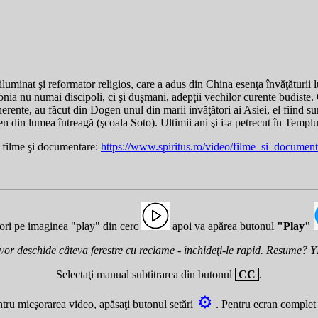
uminat şi reformator religios, care a adus din China esenţa învăţăturii 
ia nu numai discipoli, ci şi duşmani, adepţii vechilor curente budiste. 
inerente, au făcut din Dogen unul din marii invăţători ai Asiei, el fiind s
en din lumea întreagă (şcoala Soto). Ultimii ani şi i-a petrecut în Templul
 filme şi documentare:
https://www.
spiritus.ro/video/filme_si_documen
 ori pe imaginea "play" din cerc
apoi va apărea butonul
"Play"
 vor deschide câteva ferestre cu reclame - închideţi-le rapid. Resume? Y
Selectaţi manual subtitrarea din butonul
CC
.
⚙
tru micşorarea video, apăsaţi butonul setări
. Pentru ecran comple