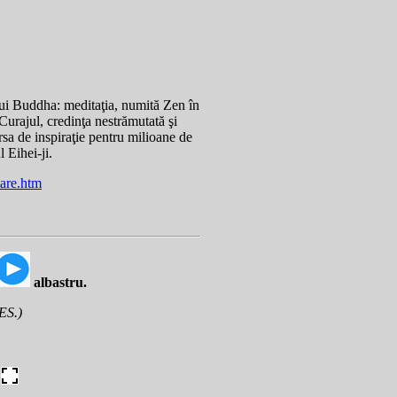
lui Buddha: meditaţia, numită Zen în
Curajul, credinţa nestrămutată şi
ursa de inspiraţie pentru milioane de
 Eihei-ji.
tare.htm
albastru.
ES.)
t