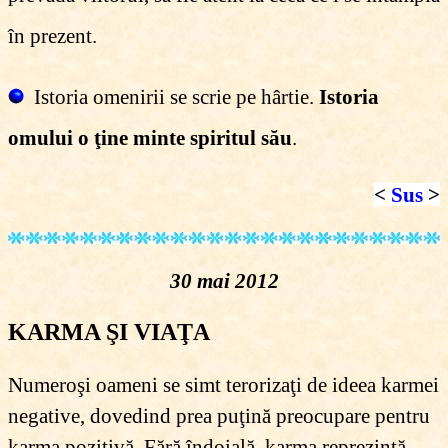
în prezent.
Istoria omenirii se scrie pe hârtie.
Istoria
omului o ţine minte spiritul său
.
<
Sus
>
30 mai 2012
KARMA ŞI VIAŢA
Numeroşi oameni se simt terorizaţi de ideea karmei
negative, dovedind prea puţină preocupare pentru
karma pozitivă. Fără îndoială, karma reprezintă