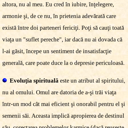
altora, nu al meu. Eu cred în iubire, înţelegere,
armonie şi, de ce nu, în prietenia adevărată care
există între doi parteneri fericiţi. Poţi să cauţi toată
viaţa un "suflet pereche", iar dacă nu ai dovada că
l-ai găsit, începe un sentiment de insatisfacţie
generală, care poate duce la o depresie periculoasă.
Evoluţia spirituală
este un atribut al spiritului,
nu al omului. Omul are datoria de a-şi trăi viaţa
într-un mod cât mai eficient şi onorabil pentru el şi
semenii săi. Aceasta implică apropierea de destinul
său, corectarea problemelor karmice (dacă reuşeşte