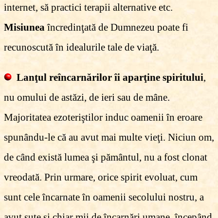
internet, să practici terapii alternative etc.
Misiunea
încredinţată de Dumnezeu poate fi
recunoscută în idealurile tale de viaţă.
Lanţul reîncarnărilor îi aparţine spiritului
,
nu omului de astăzi, de ieri sau de mâne.
Majoritatea ezoteriştilor induc oamenii în eroare
spunându-le că au avut mai multe vieţi. Niciun om,
de când există lumea şi pământul, nu a fost clonat
vreodată. Prin urmare, orice spirit evoluat, cum
sunt cele încarnate în oamenii secolului nostru, a
avut sute şi chiar mii de încarnări umane, începând