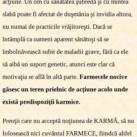
acţiune. Un om cu sănătatea şubredă şi cu mintea
slabă poate fi afectat de duşmănia şi invidia altora,
nu numai de practicile vrăjitoreşti. Dacă se
întâmplă ca oameni aparent sănătoşi să se
îmbolnăvească subit de maladii grave, fără ca ele
să aibă un suport genetic, atunci este clar că
motivaţia se află în altă parte.
Farmecele nocive
găsesc un teren prielnic de acţiune acolo unde
există predispoziţii karmice.
Preoţii care nu acceptă noţiunea de KARMĂ, să nu
folosească nici cuvântul FARMECE, fiindcă altfel