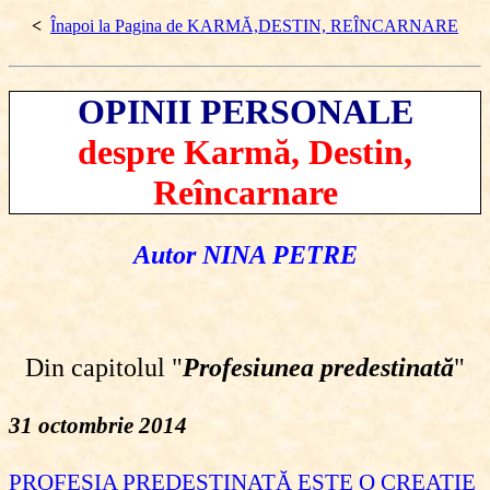
<
Înapoi la Pagina de KARMĂ,DESTIN, REÎNCARNARE
OPINII PERSONALE
despre Karmă, Destin,
Reîncarnare
Autor NINA PETRE
Din capitolul "
Profesiunea predestinată
"
31 octombrie 2014
PROFESIA PREDESTINATĂ ESTE O CREATIE