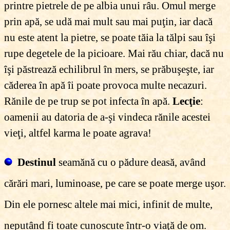
printre pietrele de pe albia unui râu. Omul merge
prin apă, se udă mai mult sau mai puţin, iar dacă
nu este atent la pietre, se poate tăia la tălpi sau îşi
rupe degetele de la picioare. Mai rău chiar, dacă nu
îşi păstrează echilibrul în mers, se prăbuşeşte, iar
căderea în apă îi poate provoca multe necazuri.
Rănile de pe trup se pot infecta în apă.
Lecţie
:
oamenii au datoria de a-şi vindeca rănile acestei
vieţi, altfel karma le poate agrava!
Destinul
seamănă cu o pădure deasă, având
cărări mari, luminoase, pe care se poate merge uşor.
Din ele pornesc altele mai mici, infinit de multe,
neputând fi toate cunoscute într-o viaţă de om.