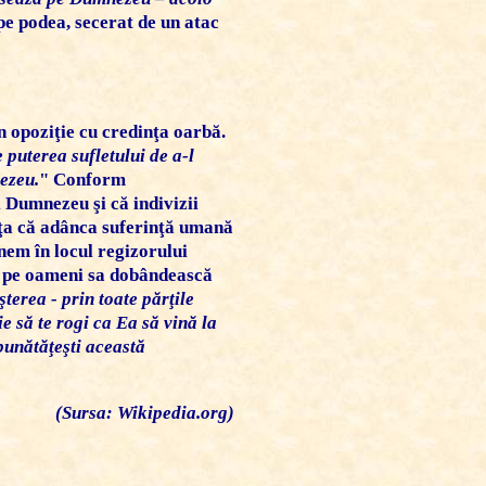
pe podea, secerat de un atac
n opoziţie cu credinţa oarbă.
e puterea sufletului de a-l
ezeu.
" Conform
i Dumnezeu şi că indivizii
văţa că adânca suferinţă umană
unem în locul regizorului
ta pe oameni sa dobândească
terea - prin toate părţile
e să te rogi ca Ea să vină la
mbunătăţeşti această
(Sursa: Wikipedia.org)