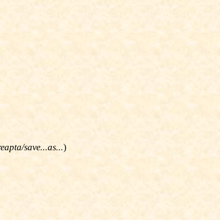
reapta/save...as...
)