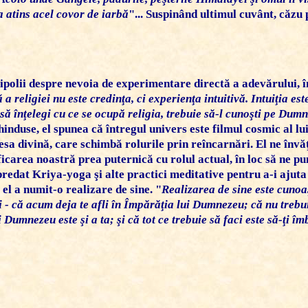
a atins acel covor de iarbă
"... Suspinând ultimul cuvânt, căzu 
ipolii despre nevoia de experimentare directă a adevărului, î
a religiei nu este credinţa, ci experienţa intuitivă. Intuiţia est
 înţelegi cu ce se ocupă religia, trebuie să-l cunoşti pe Dumn
hinduse, el spunea că întregul univers este filmul cosmic al lu
piesa divină, care schimbă rolurile prin reîncarnări. El ne în
ficarea noastră prea puternică cu rolul actual, în loc să ne p
predat Kriya-yoga şi alte practici meditative pentru a-i aju
 el a numit-o realizare de sine. "
Realizarea de sine este cunoaş
ui - că acum deja te afli în Împărăţia lui Dumnezeu; că nu trebui
 Dumnezeu este şi a ta; şi că tot ce trebuie să faci este să-ţi î