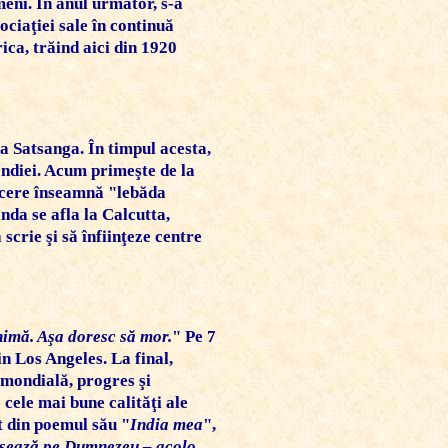
meni. În anul următor, s-a
ociaţiei sale în continuă
ica, trăind aici din 1920
a Satsanga
. În timpul acesta,
Indiei. Acum primeşte de la
ducere înseamnă "lebăda
nda se afla la Calcutta,
crie şi să înfiinţeze centre
nimă. Aşa doresc să mor.
" Pe 7
n Los Angeles. La final,
 mondială, progres şi
cele mai bune calităţi ale
it din poemul său "
India mea
",
visează pe Dumnezeu – acolo