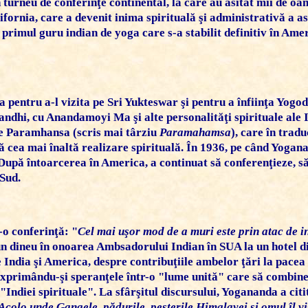
n turneu de conferinţe continental, la care au asitat mii de oa
lifornia, care a devenit inima spirituală şi administrativă a as
primul guru indian de yoga care s-a stabilit definitiv în Amer
ia pentru a-l vizita pe Sri Yukteswar şi pentru a înfiinţa
Yogod
ndhi, cu Anandamoyi Ma şi alte personalităţi spirituale ale 
de
Paramhansa
(scris mai târziu
Paramahamsa
), care în tra
ă cea mai înaltă realizare spirituală. În 1936, pe când Yogana
upă întoarcerea în America, a continuat să conferenţieze, să s
 Sud.
-o conferinţă: "
Cel mai uşor mod de a muri este prin atac de i
un dineu în onoarea Ambsadorului Indian în SUA la un hotel di
India şi America, despre contribuţiile ambelor ţări la pacea
exprimându-şi speranţele într-o "lume unită" care să combine 
 "Indiei spirituale". La sfârşitul discursului, Yogananda a cit
Acolo unde Gangele, pădurile, peşterile Himalayei şi omul îl 