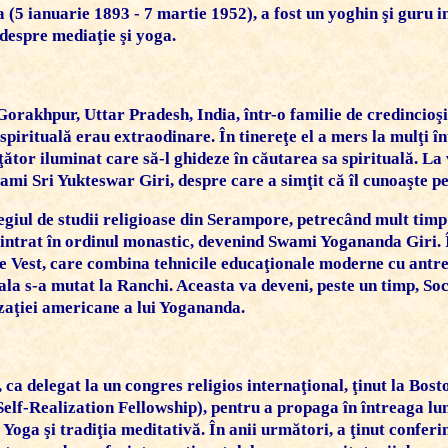
a
(5 ianuarie 1893 - 7 martie 1952), a fost un yoghin şi guru in
 despre mediaţie şi yoga.
orakhpur, Uttar Pradesh, India, într-o familie de credincioşi 
spirituală erau extraodinare. În tinereţe el a mers la mulţi înţe
ător iluminat care să-l ghideze în căutarea sa spirituală. La 
ami Sri Yukteswar Giri
, despre care a simţit că îl cunoaşte
giul de studii religioase din Serampore, petrecând mult tim
 intrat în ordinul monastic, devenind
Swami Yogananda Giri
.
de Vest, care combina tehnicile educaţionale moderne cu antr
coala s-a mutat la Ranchi. Aceasta va deveni, peste un timp, S
zaţiei americane a lui Yogananda.
, ca delegat la un congres religios internaţional, ţinut la Bost
Self-Realization Fellowship)
, pentru a propaga în întreaga lu
a Yoga şi tradiţia meditativă. În anii următori, a ţinut conferi