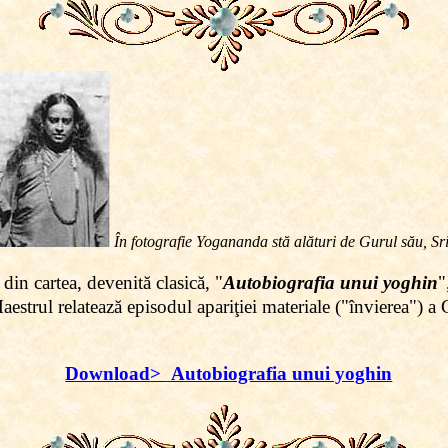
În fotografie Yogananda stă alături de Gurul său, Sr
in cartea, devenită clasică, "
Autobiografia unui yoghin
"
strul relatează episodul apariţiei materiale ("învierea") a 
Download
>
Autobiografia unui yoghin