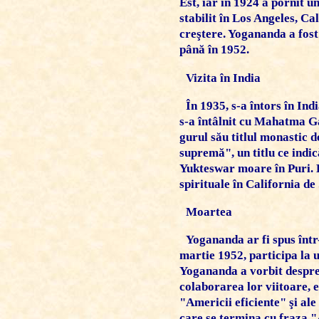
Est, iar în 1924 a pornit u
stabilit în
Los Angeles
, Ca
creştere. Yogananda a fost 
până în 1952.
Vizita în India
În 1935, s-a întors în Ind
s-a întâlnit cu Mahatma Ga
gurul său titlul monastic 
supremă", un titlu ce indic
Yukteswar moare în Puri. D
spirituale în California de
Moartea
Yogananda ar fi spus într
martie 1952, participa la 
Yogananda a vorbit despre 
colaborarea lor viitoare, 
"Americii eficiente" şi ale
care se termina cu fraza "