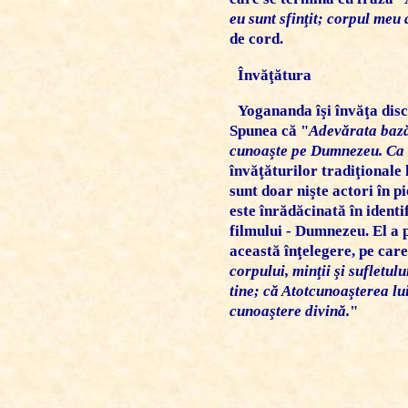
eu sunt sfinţit; corpul meu 
de cord.
Învăţătura
Yogananda îşi învăţa disc
Spunea că "
Adevărata bază 
cunoaşte pe Dumnezeu. Ca să
învăţăturilor tradiţionale 
sunt doar nişte actori în 
este înrădăcinată în identi
filmului - Dumnezeu. El a 
această înţelegere, pe care
corpului, minţii şi sufletul
tine; că Atotcunoaşterea lui
cunoaştere divină.
"