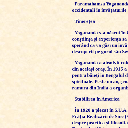
Paramahamsa Yoganand
occidentali în învăţăturile
Tinereţea
Yogananda s-a născut în G
conştiinţa şi experienţa sa 
sperând că va găsi un învăţ
descoperit pe gurul său
Sw
Yogananda a absolvit cole
din acelaşi oraş. În 1915 a
pentru băieţi în Bengalul 
spirituale. Peste un an, ş
ramura din India a organi
Stabilirea în America
În 1920 a plecat în S.U.A.
Frăţia Realizării de Sine (
despre practica şi filosofi