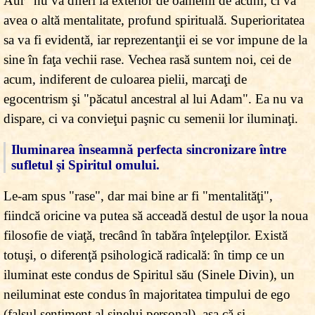
Aur" nu va diferi la exterior de oamenii de acum, ci va
avea o altă mentalitate, profund spirituală. Superioritatea
sa va fi evidentă, iar reprezentanţii ei se vor impune de la
sine în faţa vechii rase. Vechea rasă suntem noi, cei de
acum, indiferent de culoarea pielii, marcaţi de
egocentrism şi "păcatul ancestral al lui Adam". Ea nu va
dispare, ci va convieţui paşnic cu semenii lor iluminaţi.
Iluminarea înseamnă perfecta sincronizare între
sufletul şi Spiritul omului.
Le-am spus "rase", dar mai bine ar fi "mentalităţi",
fiindcă oricine va putea să acceadă destul de uşor la noua
filosofie de viaţă, trecând în tabăra înţelepţilor. Există
totuşi, o diferenţă psihologică radicală: în timp ce un
iluminat este condus de Spiritul său (Sinele Divin), un
neiluminat este condus în majoritatea timpului de ego
(falsul sentiment al sinelui personal), aşa că şi