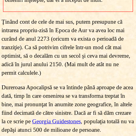
Ţinând cont de cele de mai sus, putem presupune că
intrarea propriu-zisă în Epoca de Aur va avea loc mai
curând de anul 2273 (oricum va exista o perioadă de
tranziţie). Ca să potrivim cifrele într-un mod cât mai
optimist, să o decalăm cu un secol şi ceva mai devreme,
adică în jurul anului 2150. (Mai mult de atât nu ne
permit calculele.)
Dureroasa Apocalipsă se va întinde până aproape de acea
dată, timp în care omenirea se va transforma treptat în
bine, mai pronunţat în anumite zone geografice, în altele
fiind decimată de către sinistre. Dacă ar fi să dăm crezare
la ce scrie pe
Georgia Guidestones
, populaţia totală nu va
depăşi atunci 500 de milioane de persoane.