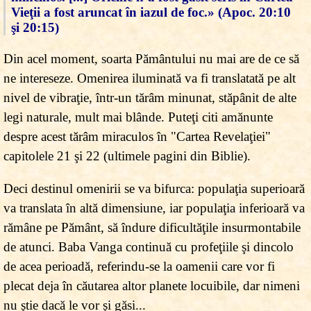
Vieţii a fost aruncat în iazul de foc.» (Apoc. 20:10
şi 20:15)
Din acel moment, soarta Pământului nu mai are de ce să
ne intereseze. Omenirea iluminată va fi translatată pe alt
nivel de vibraţie, într-un tărâm minunat, stăpânit de alte
legi naturale, mult mai blânde. Puteţi citi amănunte
despre acest tărâm miraculos în "Cartea Revelaţiei"
capitolele 21 şi 22 (ultimele pagini din Biblie).
Deci destinul omenirii se va bifurca: populaţia superioară
va translata în altă dimensiune, iar populaţia inferioară va
rămâne pe Pământ, să îndure dificultăţile insurmontabile
de atunci. Baba Vanga continuă cu profeţiile şi dincolo
de acea perioadă, referindu-se la oamenii care vor fi
plecat deja în căutarea altor planete locuibile, dar nimeni
nu ştie dacă le vor şi găsi...