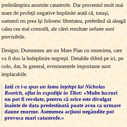
preîntâmpina anumite catastrofe. Dar procentul mult mai
mare de profeţii negative împlinite arată că, totuşi,
oamenii nu prea îşi folosesc libertatea, preferând să aleagă
calea cea mai comodă, ale cărei rezultate nefaste sunt
previzibile.
Desigur, Dumnezeu are un Mare Plan cu omenirea, care
va fi dus la îndeplinire negreşit. Detaliile diferă pe ici, pe
colo, dar, în general, evenimentele importante sunt
implacabile.
Iată ce i-a spus un lama înţelept lui Nicholas
Roerich, aflat în expediţie în Tibet:
«Multe lucruri
nu pot fi revelate, pentru că orice este divulgat
înainte de data predestinată poate avea ca urmare
daune enorme. Asemenea acţiuni negândite pot
provoca mari catastrofe.»