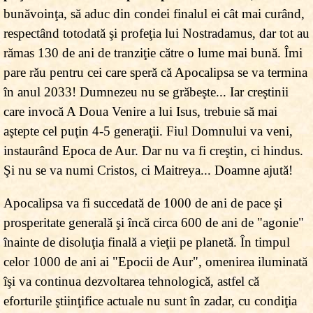
bunăvoinţa, să aduc din condei finalul ei cât mai curând,
respectând totodată şi profeţia lui Nostradamus, dar tot au
rămas 130 de ani de tranziţie către o lume mai bună. Îmi
pare rău pentru cei care speră că Apocalipsa se va termina
în anul 2033! Dumnezeu nu se grăbeşte... Iar creştinii
care invocă A Doua Venire a lui Isus, trebuie să mai
aştepte cel puţin 4-5 generaţii. Fiul Domnului va veni,
instaurând Epoca de Aur. Dar nu va fi creştin, ci hindus.
Şi nu se va numi Cristos, ci Maitreya... Doamne ajută!
Apocalipsa va fi succedată de 1000 de ani de pace şi
prosperitate generală şi încă circa 600 de ani de "agonie"
înainte de disoluţia finală a vieţii pe planetă. În timpul
celor 1000 de ani ai "Epocii de Aur", omenirea iluminată
îşi va continua dezvoltarea tehnologică, astfel că
eforturile ştiinţifice actuale nu sunt în zadar, cu condiţia