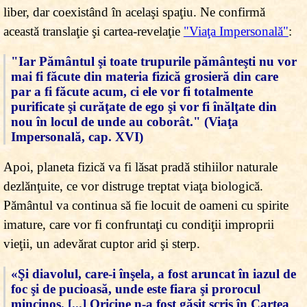
liber, dar coexistând în acelaşi spaţiu. Ne confirmă
această translaţie şi cartea-revelaţie
"Viaţa Impersonală"
:
"Iar Pământul şi toate trupurile pământeşti nu vor
mai fi făcute din materia fizică grosieră din care
par a fi făcute acum, ci ele vor fi totalmente
purificate şi curăţate de ego şi vor fi înălţate din
nou în locul de unde au coborât." (Viaţa
Impersonală, cap. XVI)
Apoi, planeta fizică va fi lăsat pradă stihiilor naturale
dezlănţuite, ce vor distruge treptat viaţa biologică.
Pământul
va continua să fie locuit de oameni cu spirite
imature, care vor fi confruntaţi cu condiţii improprii
vieţii, un adevărat cuptor arid şi sterp.
«Şi diavolul, care-i înşela, a fost aruncat în iazul de
foc şi de pucioasă, unde este fiara şi prorocul
mincinos. [...] Oricine n-a fost găsit scris în Cartea