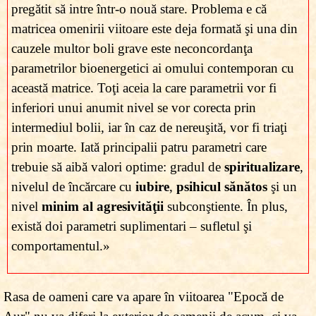
pregătit să intre într-o nouă stare. Problema e că
matricea omenirii viitoare este deja formată şi una din
cauzele multor boli grave este neconcordanţa
parametrilor bioenergetici ai omului contemporan cu
această matrice. Toţi aceia la care parametrii vor fi
inferiori unui anumit nivel se vor corecta prin
intermediul bolii, iar în caz de nereuşită, vor fi triaţi
prin moarte. Iată principalii patru parametri care
trebuie să aibă valori optime: gradul de
spiritualizare
,
nivelul de încărcare cu
iubire
,
psihicul sănătos
şi un
nivel
minim al agresivităţii
subconştiente. În plus,
există doi parametri suplimentari – sufletul şi
comportamentul.»
Rasa de oameni care va apare în viitoarea "Epocă de