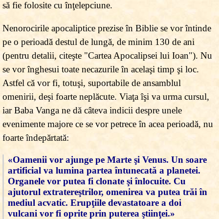
să fie folosite cu înţelepciune.
Nenorocirile apocaliptice prezise în Biblie se vor întinde
pe o perioadă destul de lungă, de minim 130 de ani
(pentru detalii, citeşte "Cartea Apocalipsei lui Ioan"). Nu
se vor înghesui toate necazurile în acelaşi timp şi loc.
Astfel că vor fi, totuşi, suportabile de ansamblul
omenirii, deşi foarte neplăcute. Viaţa îşi va urma cursul,
iar Baba Vanga ne dă câteva indicii despre unele
evenimente majore ce se vor petrece în acea perioadă, nu
foarte îndepărtată:
«Oamenii vor ajunge pe Marte şi Venus. Un soare
artificial va lumina partea întunecată a planetei.
Organele vor putea fi clonate şi înlocuite. Cu
ajutorul extratereştrilor, omenirea va putea trăi în
mediul acvatic. Erupţiile devastatoare a doi
vulcani vor fi oprite prin puterea ştiinţei.»