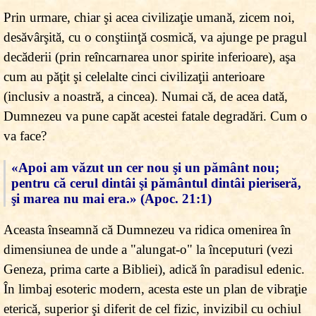
Prin urmare, chiar şi acea civilizaţie umană, zicem noi,
desăvârşită, cu o conştiinţă cosmică, va ajunge pe pragul
decăderii (prin reîncarnarea unor spirite inferioare), aşa
cum au păţit şi celelalte cinci civilizaţii anterioare
(inclusiv a noastră, a cincea). Numai că, de acea dată,
Dumnezeu va pune capăt acestei fatale degradări. Cum o
va face?
«Apoi am văzut un cer nou şi un pământ nou;
pentru că cerul dintâi şi pământul dintâi pieriseră,
şi marea nu mai era.» (Apoc. 21:1)
Aceasta înseamnă că Dumnezeu va ridica omenirea în
dimensiunea de unde a "alungat-o" la începuturi (vezi
Geneza, prima carte a Bibliei), adică în paradisul edenic.
În limbaj esoteric modern, acesta este un plan de vibraţie
eterică, superior şi diferit de cel fizic, invizibil cu ochiul