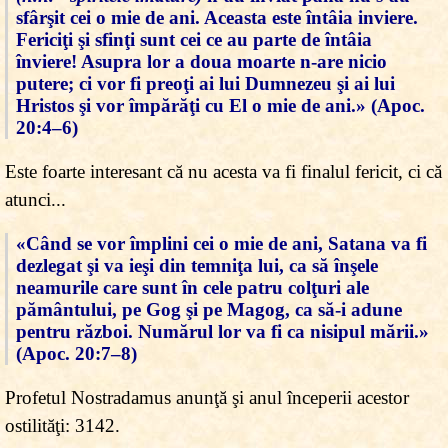
sfârşit cei o mie de ani. Aceasta este întâia inviere.
Fericiţi şi sfinţi sunt cei ce au parte de întâia
înviere! Asupra lor a doua moarte n-are nicio
putere; ci vor fi preoţi ai lui Dumnezeu şi ai lui
Hristos şi vor împărăţi cu El o mie de ani.» (Apoc.
20:4–6)
Este foarte interesant că nu acesta va fi finalul fericit, ci că
atunci...
«Când se vor împlini cei o mie de ani, Satana va fi
dezlegat şi va ieşi din temniţa lui, ca să înşele
neamurile care sunt în cele patru colţuri ale
pământului, pe Gog şi pe Magog, ca să-i adune
pentru război. Numărul lor va fi ca nisipul mării.»
(Apoc. 20:7–8)
Profetul Nostradamus anunţă şi anul începerii acestor
ostilităţi: 3142.