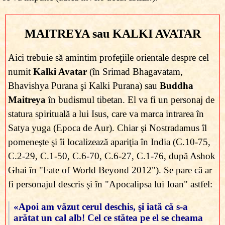
MAITREYA sau KALKI AVATAR
Aici trebuie să amintim profeţiile orientale despre cel
numit
Kalki Avatar
(în Srimad Bhagavatam,
Bhavishya Purana şi Kalki Purana) sau
Buddha
Maitreya
în budismul tibetan. El va fi un personaj de
statura spirituală a lui Isus, care va marca intrarea în
Satya yuga (Epoca de Aur). Chiar şi Nostradamus îl
pomeneşte şi îi localizează apariţia în India (C.10-75,
C.2-29, C.1-50, C.6-70, C.6-27, C.1-76, după Ashok
Ghai în "Fate of World Beyond 2012"). Se pare că ar
fi personajul descris şi în "Apocalipsa lui Ioan" astfel:
«Apoi am văzut cerul deschis, şi iată că s-a
arătat un cal alb! Cel ce stătea pe el se cheama