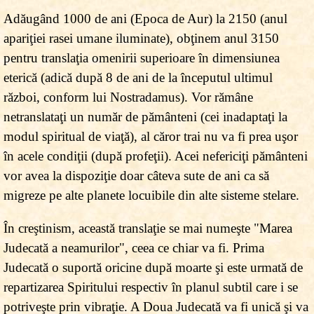
Adăugând 1000 de ani (Epoca de Aur) la 2150 (anul
apariţiei rasei umane iluminate), obţinem anul 3150
pentru translaţia omenirii superioare în dimensiunea
eterică (adică după 8 de ani de la începutul ultimul
război, conform lui Nostradamus). Vor rămâne
netranslataţi un număr de pământeni (cei inadaptaţi la
modul spiritual de viaţă), al căror trai nu va fi prea uşor
în acele condiţii (după profeţii). Acei nefericiţi pământeni
vor avea la dispoziţie doar câteva sute de ani ca să
migreze pe alte planete locuibile din alte sisteme stelare.
În creştinism, această translaţie se mai numeşte "Marea
Judecată a neamurilor", ceea ce chiar va fi. Prima
Judecată o suportă oricine după moarte şi este urmată de
repartizarea Spiritului respectiv în planul subtil care i se
potriveşte prin vibraţie. A Doua Judecată va fi unică şi va