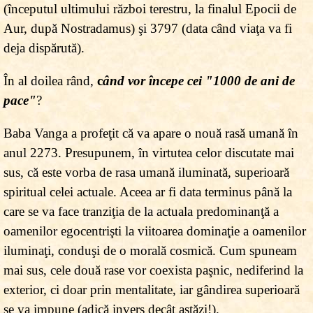
(începutul ultimului război terestru, la finalul Epocii de
Aur, după Nostradamus) şi 3797 (data când viaţa va fi
deja dispărută).
În al doilea rând,
c
ând vor începe cei "1000 de ani de
pace"
?
Baba Vanga a profeţit că va apare o nouă rasă umană în
anul 2273. Presupunem, în virtutea celor discutate mai
sus, că este vorba de rasa umană iluminată, superioară
spiritual celei actuale. Aceea ar fi data terminus până la
care se va face tranziţia de la actuala predominanţă a
oamenilor egocentrişti la viitoarea dominaţie a oamenilor
iluminaţi, conduşi de o morală cosmică. Cum spuneam
mai sus, cele două rase vor coexista paşnic, nediferind la
exterior, ci doar prin mentalitate, iar gândirea superioară
se va impune (adică invers decât astăzi!).