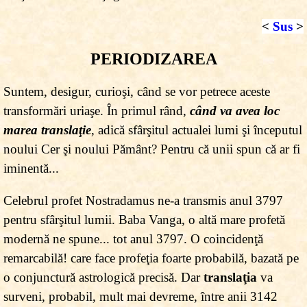
<
Sus
>
PERIODIZAREA
Suntem, desigur, curioşi, când se vor petrece aceste
transformări uriaşe. În primul rând,
când va avea loc
marea translaţie
, adică sfârşitul actualei lumi şi începutul
noului Cer şi noului Pământ? Pentru că unii spun că ar fi
iminentă...
Celebrul profet Nostradamus ne-a transmis anul 3797
pentru sfârşitul lumii. Baba Vanga, o altă mare profetă
modernă ne spune... tot anul 3797. O coincidenţă
remarcabilă! care face profeţia foarte probabilă, bazată pe
o conjunctură astrologică precisă. Dar
translaţia
va
surveni, probabil, mult mai devreme, între anii 3142