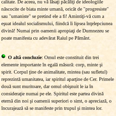
calitate. De aceea, nu vă lăsaţi păcăliţi de ideologiile
născocite de biata minte umană, oricât de "progresiste"
sau "umaniste" se pretind ele a fi! Amintiţi-vă cum a
eşuat idealul socialismului, fiindcă îi lipsea înţelepciunea
divină! Numai prin oamenii apropiaţi de Dumnezeu se
poate manifesta cu adevărat Raiul pe Pământ.
O altă concluzie
: Omul este constituit din trei
elemente importante în egală măsură: corp, minte şi
spirit. Corpul ţine de animalitate, mintea (sau sufletul)
reprezintă umanitatea, iar spiritul aparţine de Cer. Primele
două sunt muritoare, dar omul obişnuit le ia în
consideraţie numai pe ele. Spiritul este partea divină
eternă din noi şi oamenii superiori o simt, o apreciază, o
încurajează să se manifeste prin trupul şi mintea lor.