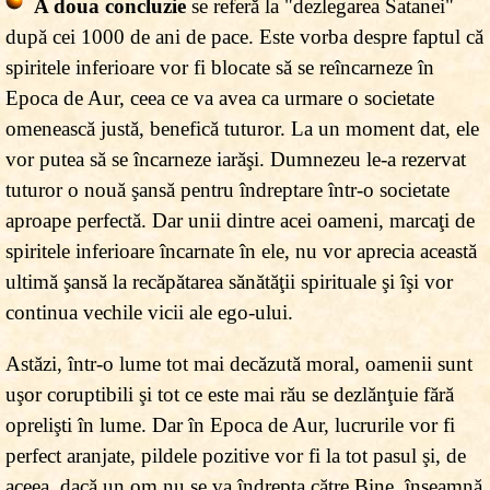
A doua concluzie
se referă la "dezlegarea Satanei"
după cei 1000 de ani de pace. Este vorba despre faptul că
spiritele inferioare vor fi blocate să se reîncarneze în
Epoca de Aur, ceea ce va avea ca urmare o societate
omenească justă, benefică tuturor. La un moment dat, ele
vor putea să se încarneze iarăşi. Dumnezeu le-a rezervat
tuturor o nouă şansă pentru îndreptare într-o societate
aproape perfectă. Dar unii dintre acei oameni, marcaţi de
spiritele inferioare încarnate în ele, nu vor aprecia această
ultimă şansă la recăpătarea sănătăţii spirituale şi îşi vor
continua vechile vicii ale ego-ului.
Astăzi, într-o lume tot mai decăzută moral, oamenii sunt
uşor coruptibili şi tot ce este mai rău se dezlănţuie fără
oprelişti în lume. Dar în Epoca de Aur, lucrurile vor fi
perfect aranjate, pildele pozitive vor fi la tot pasul şi, de
aceea, dacă un om nu se va îndrepta către Bine, înseamnă