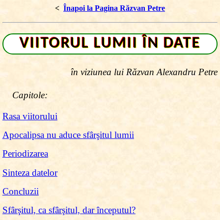
<
Înapoi la Pagina Răzvan Petre
VIITORUL LUMII ÎN DATE
în viziunea lui Răzvan Alexandru Petre
Capitole:
Rasa viitorului
Apocalipsa nu aduce sfârşitul lumii
Periodizarea
Sinteza datelor
Concluzii
Sfârşitul, ca sfârşitul, dar începutul?