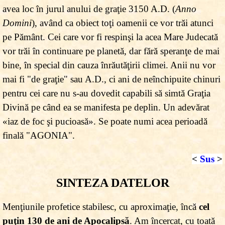
avea loc în jurul anului de graţie 3150 A.D. (
Anno
Domini
), având ca obiect toţi oamenii ce vor trăi atunci
pe Pământ. Cei care vor fi respinşi la acea Mare Judecată
vor trăi în continuare pe planetă, dar fără speranţe de mai
bine, în special din cauza înrăutăţirii climei. Anii nu vor
mai fi "de graţie" sau A.D., ci ani de neînchipuite chinuri
pentru cei care nu s-au dovedit capabili să simtă Graţia
Divină pe când ea se manifesta pe deplin. Un adevărat
«
iaz de foc şi pucioasă
»
. Se poate numi acea perioadă
finală "A
GONIA
".
<
Sus
>
SINTEZA DATELOR
Menţiunile profetice stabilesc, cu aproximaţie, încă
cel
puţin 130 de ani de Apocalipsă
. Am încercat, cu toată