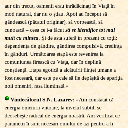
aur din trecut, oamenii erau înrădăcinaţi în Viaţă în
mod natural, dar nu o ştiau. Apoi au început să
gândească (păcatul originar), să vorbească, să
cunoască – ceea ce i-a făcut
să se identifice tot mai
mult cu mintea
. Şi de asta suferă în prezent cu toţii:
dependenţa de gândire, gândirea compulsivă, credinţa
în gânduri. Următoarea etapă este revenirea la
comuniunea firească cu Viaţa, dar în deplină
conştienţă. Etapa egotică a alcătuirii fiinţei umane a
fost necesară, dar este pe cale să fie depăşită de apariţia
noii omeniri, rasa iluminată.»
Vindecătorul S.N. Lazarev:
«Am constatat că
energia omenirii viitoare, la nivelul subtil, se
deosebeşte radical de energia noastră. Am verificat ce
parametri îi sunt necesari omului de azi pentru a fi