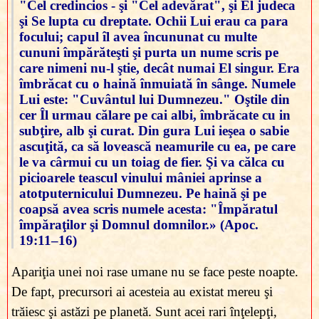
"Cel credincios - şi "Cel adevărat", şi El judeca
şi Se lupta cu dreptate. Ochii Lui erau ca para
focului; capul îl avea încununat cu multe
cununi împărăteşti şi purta un nume scris pe
care nimeni nu-l ştie, decât numai El singur. Era
îmbrăcat cu o haină înmuiată în sânge. Numele
Lui este: "Cuvântul lui Dumnezeu." Oştile din
cer Îl urmau călare pe cai albi, îmbrăcate cu in
subţire, alb şi curat. Din gura Lui ieşea o sabie
ascuţită, ca să lovească neamurile cu ea, pe care
le va cârmui cu un toiag de fier. Şi va călca cu
picioarele teascul vinului mâniei aprinse a
atotputernicului Dumnezeu. Pe haină şi pe
coapsă avea scris numele acesta: "Împăratul
împăraţilor şi Domnul domnilor.» (Apoc.
19:11–16)
Apariţia unei noi rase umane nu se face peste noapte.
De fapt, precursori ai acesteia au existat mereu şi
trăiesc şi astăzi pe planetă. Sunt acei rari înţelepţi,