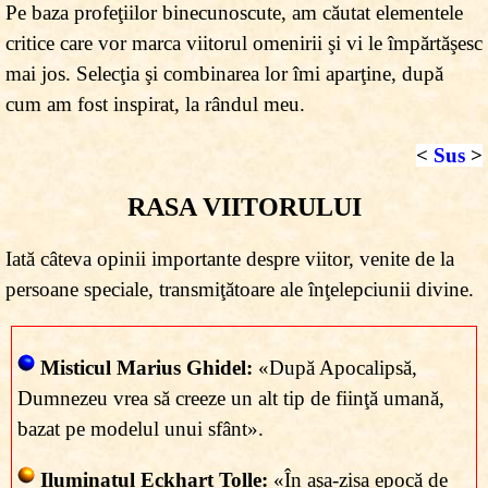
Pe baza profeţiilor binecunoscute, am căutat elementele
critice care vor marca viitorul omenirii şi vi le împărtăşesc
mai jos. Selecţia şi combinarea lor îmi aparţine, după
cum am fost inspirat, la rândul meu.
<
Sus
>
RASA VIITORULUI
Iată câteva opinii importante despre viitor, venite de la
persoane speciale, transmiţătoare ale înţelepciunii divine.
Misticul Marius Ghidel:
«După Apocalipsă,
Dumnezeu vrea să creeze un alt tip de fiinţă umană,
bazat pe modelul unui sfânt».
Iluminatul Eckhart Tolle:
«În aşa-zisa epocă de