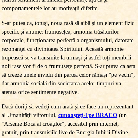
comportamentele lor au motivaţii diferite.
S-ar putea ca, totuşi, noua rasă să aibă şi un element fizic
specific şi anume: frumuseţea, armonia trăsăturilor
corporale, funcţionarea perfectă a organismului, datorate
rezonanţei cu divinitatea Spiritului. Această armonie
trupească se va transmite la urmaşi şi astfel toţi membrii
noii rase vor fi de o frumuseţe perfectă. S-ar putea ca asta
să creeze unele invidii din partea celor rămaşi "pe vechi",
dar armonia socială din societatea acelor timpuri va
atenua orice sentimente negative.
Dacă doriţi să vedeţi cum arată şi ce face un reprezentant
al Umanităţii viitorului,
cunoaşteţi-l pe BRACO
(un
"Arsenie Boca al croaţilor", accesibil prin internet,
gratuit, prin transmisiile live de Energia Iubirii Divine