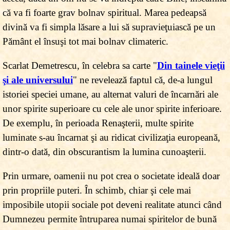
că va fi foarte grav bolnav spiritual. Marea pedeapsă
divină va fi simpla lăsare a lui să supravieţuiască pe un
Pământ el însuşi tot mai bolnav climateric.
Scarlat Demetrescu, în celebra sa carte "
Din tainele vieţii
şi ale universului
" ne revelează faptul că, de-a lungul
istoriei speciei umane, au alternat valuri de încarnări ale
unor spirite superioare cu cele ale unor spirite inferioare.
De exemplu, în perioada Renaşterii, multe spirite
luminate s-au încarnat şi au ridicat civilizaţia europeană,
dintr-o dată, din obscurantism la lumina cunoaşterii.
Prin urmare, oamenii nu pot crea o societate ideală doar
prin propriile puteri. În schimb, chiar şi cele mai
imposibile utopii sociale pot deveni realitate atunci când
Dumnezeu permite întruparea numai spiritelor de bună