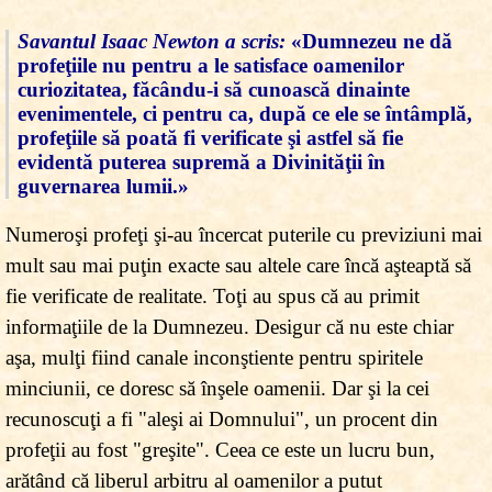
Savantul Isaac Newton a scris:
«Dumnezeu ne dă
profeţiile nu pentru a le satisface oamenilor
curiozitatea, făcându-i să cunoască dinainte
evenimentele, ci pentru ca, după ce ele se întâmplă,
profeţiile să poată fi verificate şi astfel să fie
evidentă puterea supremă a Divinităţii în
guvernarea lumii.»
Numeroşi profeţi şi-au încercat puterile cu previziuni mai
mult sau mai puţin exacte sau altele care încă aşteaptă să
fie verificate de realitate. Toţi au spus că au primit
informaţiile de la Dumnezeu. Desigur că nu este chiar
aşa, mulţi fiind canale inconştiente pentru spiritele
minciunii, ce doresc să înşele oamenii. Dar şi la cei
recunoscuţi a fi "aleşi ai Domnului", un procent din
profeţii au fost "greşite". Ceea ce este un lucru bun,
arătând că liberul arbitru al oamenilor a putut