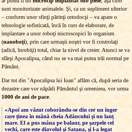
ar putea fi un
microcip implantat sub piele
, aşa cum
sunt monitorizate animalele. Şi, ca un supliment ulterior
– conform unor sfinţi părinţi ortodocşi – va apare o
tehnologie sofisticată, încă în curs de elaborare, de
implantare a unor roboţi microscopici în organism
(
nanoboţi
), prin care urmaşii noştri vor fi controlaţi
(adică, înrobiţi) total, chiar la nivel de creier. Atunci se va
sfârşi Apocalipsa, când nu se va mai putea trăi normal pe
Pământ.
Dar tot din "Apocalipsa lui Ioan" aflăm că, după seria de
dezastre care vor năpădi Pământul şi omenirea, vor urma
1000 de ani de pace
.
«Apoi am văzut coborându-se din cer un înger
care ţinea în mână cheia Adâncului şi un lanţ
mare. El a pus mâna pe balaur, pe şarpele cel
vechi, care este diavolul şi Satana, şi l-a legat