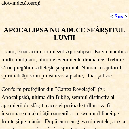
atotvindecătoare)!
<
Sus
>
APOCALIPSA NU ADUCE SFÂRŞITUL
LUMII
Trăim, chiar acum, în miezul Apocalipsei. Ea va mai dura
mulţi, mulţi ani, plini de evenimente dramatice. Trebuie
să ne pregătim sufleteşte şi spiritual. Numai cu ajutorul
spiritualităţii vom putea rezista psihic, chiar şi fizic.
Conform profeţiilor din "Cartea Revelaţiei" (gr.
Apocalipsis), ultima din Biblie, semnul distinctiv al
apropierii de sfârşit a acestei perioade tulburi va fi
însemnarea majorităţii oamenilor cu «semnul fiarei pe
frunte şi pe mână». După cum curg evenimentele, acesta