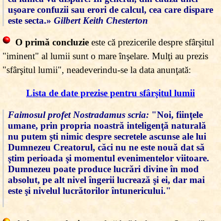
uşoare confuzii sau erori de calcul, cea care dispare
este secta.»
Gilbert Keith Chesterton
O primă concluzie
este că prezicerile despre sfârşitul
"iminent" al lumii sunt o mare înşelare. Mulţi au prezis
"sfârşitul lumii", neadeverindu-se la data anunţată:
Lista de date prezise pentru sfârşitul lumii
Faimosul profet Nostradamus scria:
"Noi, fiinţele
umane, prin propria noastră inteligenţă naturală
nu putem şti nimic despre secretele ascunse ale lui
Dumnezeu Creatorul, căci nu ne este nouă dat să
ştim perioada şi momentul evenimentelor viitoare.
Dumnezeu poate produce lucrări divine în mod
absolut, pe alt nivel îngerii lucrează şi ei, dar mai
este şi nivelul lucrătorilor întunericului."