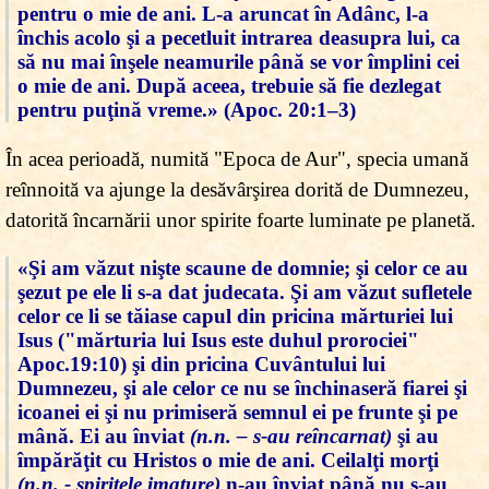
pentru o mie de ani. L-a aruncat în Adânc, l-a
închis acolo şi a pecetluit intrarea deasupra lui, ca
să nu mai înşele neamurile până se vor împlini cei
o mie de ani. După aceea, trebuie să fie dezlegat
pentru puţină vreme.» (Apoc. 20:1–3)
În acea perioadă, numită "Epoca de Aur", specia umană
reînnoită va ajunge la desăvârşirea dorită de Dumnezeu,
datorită încarnării unor spirite foarte luminate pe planetă.
«Şi am văzut nişte scaune de domnie; şi celor ce au
şezut pe ele li s-a dat judecata. Şi am văzut sufletele
celor ce li se tăiase capul din pricina mărturiei lui
Isus ("mărturia lui Isus este duhul prorociei"
Apoc.19:10) şi din pricina Cuvântului lui
Dumnezeu, şi ale celor ce nu se închinaseră fiarei şi
icoanei ei şi nu primiseră semnul ei pe frunte şi pe
mână. Ei au înviat
(n.n. – s-au reîncarnat)
şi au
împărăţit cu Hristos o mie de ani. Ceilalţi morţi
(n.n. - spiritele imature)
n-au înviat până nu s-au