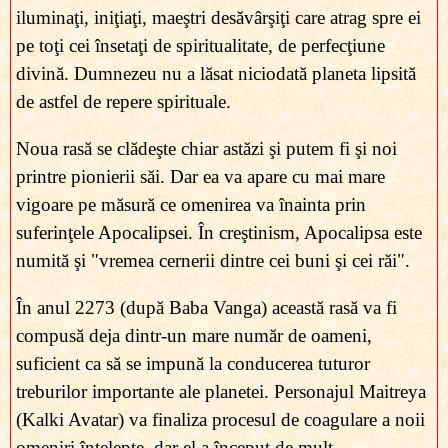
iluminaţi, iniţiaţi, maeştri desăvârşiţi care atrag spre ei
pe toţi cei însetaţi de spiritualitate, de perfecţiune
divină. Dumnezeu nu a lăsat niciodată planeta lipsită
de astfel de repere spirituale.
Noua rasă se clădeşte chiar astăzi şi putem fi şi noi
printre pionierii săi. Dar ea va apare cu mai mare
vigoare pe măsură ce omenirea va înainta prin
suferinţele Apocalipsei. În creştinism, Apocalipsa este
numită şi "vremea cernerii dintre cei buni şi cei răi".
În anul 2273 (după Baba Vanga) această rasă va fi
compusă deja dintr-un mare număr de oameni,
suficient ca să se impună la conducerea tuturor
treburilor importante ale planetei. Personajul Maitreya
(Kalki Avatar) va finaliza procesul de coagulare a noii
omeniri înţelepte, dar el a început de mult.