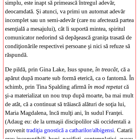
simplu, este inapt să primească întregul adevăr,
deocamdată. Şi atunci, va primi un automat adevăr
incomplet sau un semi-adevăr (care nu afectează partea
esenţială a mesajului), cât îi suportă mintea, spiritul
comunicator nedorind să depăşească graniţa trasată de
condiţionările respectivei persoane şi nici să refuze să
răspundă.
De pildă, prin Gina Lake, Isus spune,
în treacăt
, că a
apărut după moarte sub formă eterică, ca o fantomă. În
schimb, prin Tina Spalding afirmă
în mod repetat
că
şi-a materializat un nou trup după moarte, ba mai mult
de atât, că a continuat să trăiască alături de soţia lui,
Maria Magdalena, încă mulţi ani, în sudul Franţei.
(Adaug eu: de la urmaşii discipolilor săi occidentali a
provenit
tradiţia gnostică a catharilor/albigensi
. Catarii
erau incoruptibili, buni, pacifişti, contemplativi, aveau