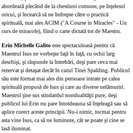
abordează plecând de la chestiuni comune, pe înţelesul
oricui, şi încearcă să ne îndrepte către o practică
spirituală, mai ales ACIM ("A Course in Miracles" - Un
curs de miracole), fiind o carte dictată tot de Maestru.
Erin Michelle Galito
este spectaculoasă pentru că
Maestrul Isus ne vorbeşte faţă în faţă, cu ochii larg
deschişi, şi răspunde la întrebări, deşi pare ceva mai
rezervat şi detaşat decât în cazul Tinei Spalding. Publicul
său este format mai ales din persoane intrate pe calea
spirituală propusă de Isus şi care au diverse nelămuriri.
Maestrul ţine sus stindardul nondualităţii pure, deşi
publicul lui Erin nu pare întotdeauna să înţeleagă sau să
aplice corect aceste principii. Nu-i nimic, tocmai pentru
asta vine Isus, ca să ne lumineze, cât se poate şi cine se
lasă iluminat.