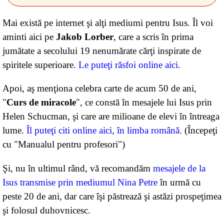
Mai există pe internet şi alţi mediumi pentru Isus. Îl voi
aminti aici pe
Jakob Lorber
, care a scris în prima
jumătate a secolului 19 nenumărate cărţi inspirate de
spiritele superioare.
Le puteţi răsfoi online aici
.
Apoi, aş menţiona celebra carte de acum 50 de ani,
"
Curs de miracole
", ce constă în mesajele lui Isus prin
Helen Schucman, şi care are milioane de elevi în întreaga
lume.
Îl puteţi citi online aici, în limba română
. (Începeţi
cu "Manualul pentru profesori")
Şi, nu în ultimul rând, vă recomandăm
mesajele de la
Isus transmise prin mediumul Nina Petre
în urmă cu
peste 20 de ani, dar care îşi păstrează şi astăzi prospeţimea
şi folosul duhovnicesc.