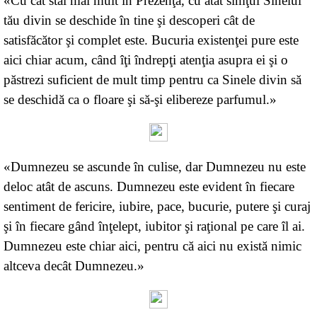
«Cu cât stai mai mult în Prezenţă, cu atât simţul Sinelui
tău divin se deschide în tine şi descoperi cât de
satisfăcător şi complet este. Bucuria existenţei pure este
aici chiar acum, când îţi îndrepţi atenţia asupra ei şi o
păstrezi suficient de mult timp pentru ca Sinele divin să
se deschidă ca o floare şi să-şi elibereze parfumul.»
«Dumnezeu se ascunde în culise, dar Dumnezeu nu este
deloc atât de ascuns. Dumnezeu este evident în fiecare
sentiment de fericire, iubire, pace, bucurie, putere şi curaj
şi în fiecare gând înţelept, iubitor şi raţional pe care îl ai.
Dumnezeu este chiar aici, pentru că aici nu există nimic
altceva decât Dumnezeu.»