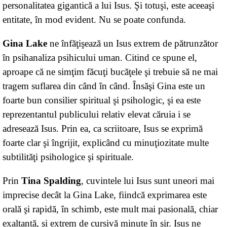
personalitatea gigantică a lui Isus. Şi totuşi, este aceeaşi
entitate, în mod evident. Nu se poate confunda.
Gina Lake
ne înfăţişează un Isus extrem de pătrunzător
în psihanaliza psihicului uman. Citind ce spune el,
aproape că ne simţim făcuţi bucăţele şi trebuie să ne mai
tragem suflarea din când în când. Însăşi Gina este un
foarte bun consilier spiritual şi psihologic, şi ea este
reprezentantul publicului relativ elevat căruia i se
adresează Isus. Prin ea, ca scriitoare, Isus se exprimă
foarte clar şi îngrijit, explicând cu minuţiozitate multe
subtilităţi psihologice şi spirituale.
Prin
Tina Spalding
, cuvintele lui Isus sunt uneori mai
imprecise decât la Gina Lake, fiindcă exprimarea este
orală şi rapidă, în schimb, este mult mai pasională, chiar
exaltantă, şi extrem de cursivă minute în şir. Isus ne