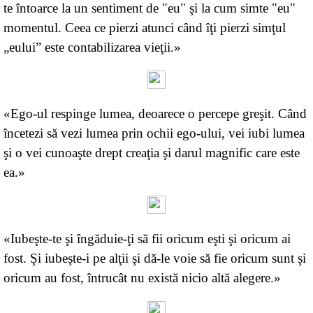
te întoarce la un sentiment de "eu" şi la cum simte "eu"
momentul. Ceea ce pierzi atunci când îţi pierzi simţul
„eului” este contabilizarea vieţii.»
«Ego-ul respinge lumea, deoarece o percepe greşit. Când
încetezi să vezi lumea prin ochii ego-ului, vei iubi lumea
şi o vei cunoaşte drept creaţia şi darul magnific care este
ea.»
«Iubeşte-te şi îngăduie-ţi să fii oricum eşti şi oricum ai
fost. Şi iubeşte-i pe alţii şi dă-le voie să fie oricum sunt şi
oricum au fost, întrucât nu există nicio altă alegere.»