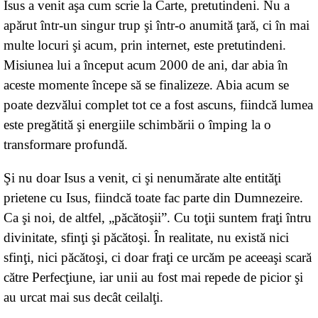
Isus a venit aşa cum scrie la Carte, pretutindeni. Nu a
apărut într-un singur trup şi într-o anumită ţară, ci în mai
multe locuri şi acum, prin internet, este pretutindeni.
Misiunea lui a început acum 2000 de ani, dar abia în
aceste momente începe să se finalizeze. Abia acum se
poate dezvălui complet tot ce a fost ascuns, fiindcă lumea
este pregătită şi energiile schimbării o împing la o
transformare profundă.
Şi nu doar Isus a venit, ci şi nenumărate alte entităţi
prietene cu Isus, fiindcă toate fac parte din Dumnezeire.
Ca şi noi, de altfel, „păcătoşii”. Cu toţii suntem fraţi întru
divinitate, sfinţi şi păcătoşi. În realitate, nu există nici
sfinţi, nici păcătoşi, ci doar fraţi ce urcăm pe aceeaşi scară
către Perfecţiune, iar unii au fost mai repede de picior şi
au urcat mai sus decât ceilalţi.