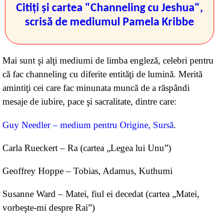
torenţială. Şi am văzut aceeaşi uşurare şi la
Citiţi şi cartea "Channeling cu Jeshua",
discipolii mei. De atunci, nu am mai privit înapoi.»
scrisă de mediumul Pamela Kribbe
Mai sunt şi alţi mediumi de limba engleză, celebri pentru
că fac channeling cu diferite entităţi de lumină. Merită
amintiţi cei care fac minunata muncă de a răspândi
mesaje de iubire, pace şi sacralitate, dintre care:
Guy Needler – medium pentru Origine, Sursă
.
Carla Rueckert – Ra (cartea „Legea lui Unu”)
Geoffrey Hoppe – Tobias, Adamus, Kuthumi
Susanne Ward – Matei, fiul ei decedat (cartea „Matei,
vorbeşte-mi despre Rai”)