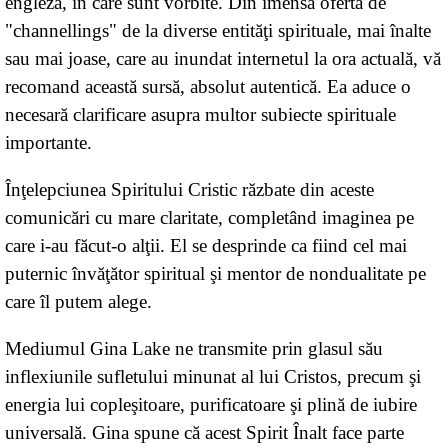
engleză, în care sunt vorbite. Din imensa ofertă de
"channellings" de la diverse entităţi spirituale, mai înalte
sau mai joase, care au inundat internetul la ora actuală, vă
recomand această sursă, absolut autentică. Ea aduce o
necesară clarificare asupra multor subiecte spirituale
importante.
Înţelepciunea Spiritului Cristic răzbate din aceste
comunicări cu mare claritate, completând imaginea pe
care i-au făcut-o alţii. El se desprinde ca fiind cel mai
puternic învăţător spiritual şi mentor de nondualitate pe
care îl putem alege.
Mediumul Gina Lake ne transmite prin glasul său
inflexiunile sufletului minunat al lui Cristos, precum şi
energia lui copleşitoare, purificatoare şi plină de iubire
universală. Gina spune că acest Spirit Înalt face parte