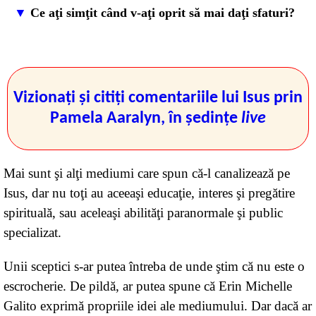
Ce aţi simţit când v-aţi oprit să mai daţi sfaturi?
«Cineva m-a întrebat: "Aş vrea să ştiu ce aţi simţit
când v-aţi oprit să oferiţi sau să căutaţi sfaturi?".
M-am simţit eliberată. Mereu am simţit apăsarea
Vizionaţi şi citiţi comentariile lui Isus prin
care vine odată cu "cunoaşterea". Când cineva îmi
Pamela Aaralyn, în şedinţe
live
cerea cunoaştere, aveam mare grijă să i-o
împărtăşesc într-un mod protector, ca să nu sufere,
simţindu-mă responsabilă de acuzaţiile tăcute cu
Mai sunt şi alţi mediumi care spun că-l canalizează pe
care mă împroşca, din cauza inimii sale încă
Isus, dar nu toţi au aceeaşi educaţie, interes şi pregătire
zdrobite. Desigur, credeam că, dacă oamenii ar
spirituală, sau aceleaşi abilităţi paranormale şi public
afla şi înţelege adevărul gol-goluţ, s-ar simţi mai
specializat.
bine, ar suferi mai puţin etc. Că doar aşa spun
Unii sceptici s-ar putea întreba de unde ştim că nu este o
mereu oamenii: "Dacă aş înţelege de ce mi se
escrocherie. De pildă, ar putea spune că Erin Michelle
întâmplă asta, m-aş simţi mai bine". De aceea,
Galito exprimă propriile idei ale mediumului. Dar dacă ar
eram precum o enciclopedie ambulantă cu sfaturi