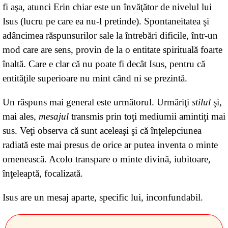
fi aşa, atunci Erin chiar este un învăţător de nivelul lui
şi informaţii. Însă oamenii nu se simţeau mai bine –
Isus (lucru pe care ea nu-l pretinde). Spontaneitatea şi
ba se simţeau chiar mai rău. Cu cât înţelegeau mai
adâncimea răspunsurilor sale la întrebări dificile, într-un
multe, cu atât veneau cu mai multe întrebări şi, ca
mod care are sens, provin de la o entitate spirituală foarte
urmare, sufereau mai mult şi erau ahtiaţi să afle şi
înaltă. Care e clar că nu poate fi decât Isus, pentru că
mai mult.
entităţile superioare nu mint când ni se prezintă.
Iar într-o bună zi, am realizat Unitatea a tot ce
Un răspuns mai general este următorul. Urmăriţi
stilul
şi,
există. Am înţeles că cunoaşterea conduce la mai
mai ales,
mesajul
transmis prin toţi mediumii amintiţi mai
multă suferinţă şi de ce (fiindcă cunoaşterea se
sus. Veţi observa că sunt aceleaşi şi că înţelepciunea
referă la lume, iar lumea nu este reală sau
radiată este mai presus de orice ar putea inventa o minte
adevărată). Când am priceput că sfaturile
omenească. Acolo transpare o minte divină, iubitoare,
dăunează, m-am simţit foarte uşurată să
înţeleaptă, focalizată.
împărtăşesc numai profunda înţelepciune a
Adevărului şi să abandonez complet cunoaşterea
Isus are un mesaj aparte, specific lui, inconfundabil.
pământească. Am văzut cum durerea s-a scurs de
pe mine precum o cascadă după o ploaie