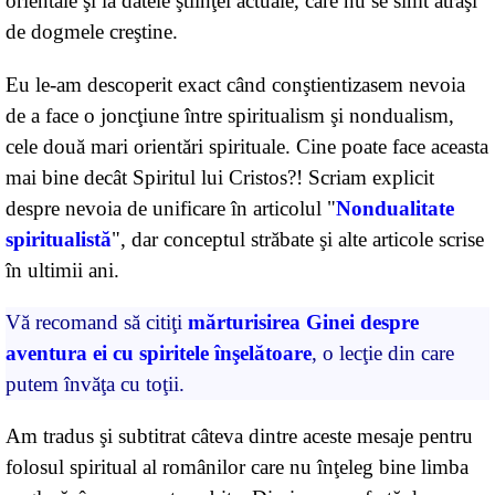
orientale şi la datele ştiinţei actuale, care nu se simt atraşi
de dogmele creştine.
Eu le-am descoperit exact când conştientizasem nevoia
de a face o joncţiune între spiritualism şi nondualism,
cele două mari orientări spirituale. Cine poate face aceasta
mai bine decât Spiritul lui Cristos?! Scriam explicit
despre nevoia de unificare în articolul "
Nondualitate
spiritualistă
", dar conceptul străbate şi alte articole scrise
în ultimii ani.
Vă recomand să citiţi
mărturisirea Ginei despre
aventura ei cu spiritele înşelătoare
, o lecţie din care
putem învăţa cu toţii.
Am tradus şi subtitrat câteva dintre aceste mesaje pentru
folosul spiritual al românilor care nu înţeleg bine limba