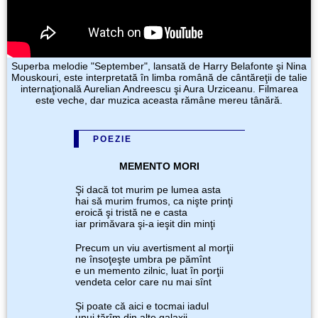
Superba melodie "September", lansată de Harry Belafonte şi Nina
Mouskouri, este interpretată în limba română de cântăreţii de talie
internaţională Aurelian Andreescu şi Aura Urziceanu. Filmarea
este veche, dar muzica aceasta rămâne mereu tânără.
POEZIE
MEMENTO MORI
Şi dacă tot murim pe lumea asta
hai să murim frumos, ca nişte prinţi
eroică şi tristă ne e casta
iar primăvara şi-a ieşit din minţi
Precum un viu avertisment al morţii
ne însoţeşte umbra pe pămînt
e un memento zilnic, luat în porţii
vendeta celor care nu mai sînt
Şi poate că aici e tocmai iadul
unui tărîm din alte galaxii