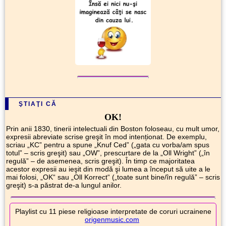
ŞTIAŢI CĂ
OK!
Prin anii 1830, tinerii intelectuali din Boston foloseau, cu mult umor,
expresii abreviate scrise greşit în mod intenționat. De exemplu,
scriau „KC” pentru a spune „Knuf Ced” („gata cu vorba/am spus
totul” – scris greşit) sau „OW”, prescurtare de la „Oll Wright” („în
regulă” – de asemenea, scris greşit). În timp ce majoritatea
acestor expresii au ieşit din modă şi lumea a început să uite a le
mai folosi, „OK“ sau „Oll Korrect“ („toate sunt bine/în regulă” – scris
greşit) s-a păstrat de-a lungul anilor.
Playlist cu 11 piese religioase interpretate de coruri ucrainene
origenmusic.com