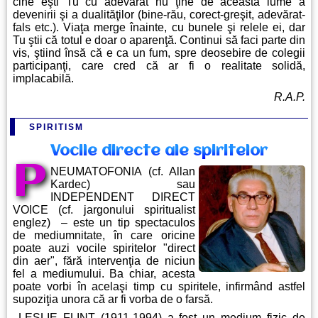
cine eşti Tu cu adevărat nu ţine de această lume a
devenirii şi a dualităţilor (bine-rău, corect-greşit, adevărat-
fals etc.). Viaţa merge înainte, cu bunele şi relele ei, dar
Tu ştii că totul e doar o aparenţă. Continui să faci parte din
vis, ştiind însă că e ca un fum, spre deosebire de colegii
participanţi, care cred că ar fi o realitate solidă,
implacabilă.
R.A.P.
SPIRITISM
Vocile directe ale spiritelor
P
NEUMATOFONIA (cf. Allan
Kardec) sau
INDEPENDENT DIRECT
VOICE (cf. jargonului spiritualist
englez) – este un tip spectaculos
de mediumnitate, în care oricine
poate auzi vocile spiritelor "direct
din aer", fără intervenţia de niciun
fel a mediumului. Ba chiar, acesta
poate vorbi în acelaşi timp cu spiritele, infirmând astfel
supoziţia unora că ar fi vorba de o farsă.
LESLIE FLINT (1911-1994) a fost un medium fizic de