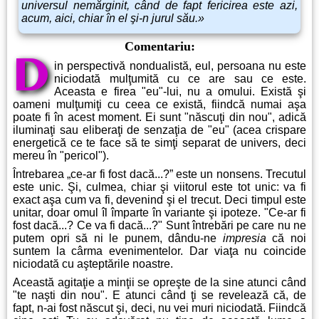
universul nemărginit, când de fapt fericirea este azi,
acum, aici, chiar în el şi-n jurul său.»
Comentariu:
D
in perspectivă nondualistă, eul, persoana nu este
niciodată mulţumită cu ce are sau ce este.
Aceasta e firea "eu"-lui, nu a omului. Există şi
oameni mulţumiţi cu ceea ce există, fiindcă numai aşa
poate fi în acest moment. Ei sunt "născuţi din nou", adică
iluminaţi sau eliberaţi de senzaţia de "eu" (acea crispare
energetică ce te face să te simţi separat de univers, deci
mereu în "pericol").
Întrebarea „ce-ar fi fost dacă...?” este un nonsens. Trecutul
este unic. Şi, culmea, chiar şi viitorul este tot unic: va fi
exact aşa cum va fi, devenind şi el trecut. Deci timpul este
unitar, doar omul îl împarte în variante şi ipoteze. "Ce-ar fi
fost dacă...? Ce va fi dacă...?" Sunt întrebări pe care nu ne
putem opri să ni le punem, dându-ne
impresia
că noi
suntem la cârma evenimentelor. Dar viaţa nu coincide
niciodată cu aşteptările noastre.
Această agitaţie a minţii se opreşte de la sine atunci când
"te naşti din nou". E atunci când ţi se revelează că, de
fapt, n-ai fost născut şi, deci, nu vei muri niciodată. Fiindcă