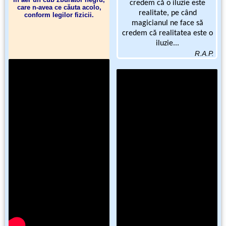
credem că o iluzie este
care n-avea ce căuta acolo,
realitate, pe când
conform legilor fizicii.
magicianul ne face să
credem că realitatea este o
iluzie...
R.A.P.