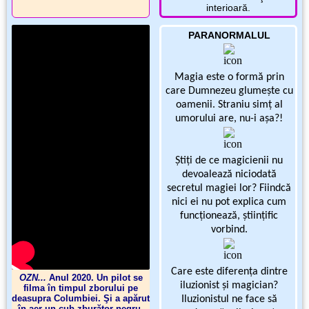
interioară.
PARANORMALUL
Magia este o formă prin
care Dumnezeu glumeşte cu
oamenii. Straniu simţ al
umorului are, nu-i aşa?!
Ştiţi de ce magicienii nu
devoalează niciodată
secretul magiei lor? Fiindcă
nici ei nu pot explica cum
funcţionează, ştiinţific
vorbind.
Care este diferenţa dintre
OZN...
Anul 2020. Un pilot se
iluzionist şi magician?
filma în timpul zborului pe
deasupra Columbiei. Şi a apărut
Iluzionistul ne face să
în aer un cub zburător negru,