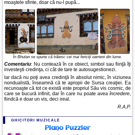
moaştele sfinte, doar că nu-l pupă...
În Bhutan se spune că trăiesc cei mai fericiţi oameni din lume.
Comentariu
: Nu contează în ce obiect, simbol sau fiinţă îţi
investeşti credinţa, ci cât de tare te autosugestionezi.
Iar dacă nu poţi avea credinţă în absolut nimic, în viziunea
nondualistă, înseamnă că te apropii de Sursa creaţiei. Ea
recunoaşte că tot ce există este propriul Său vis cosmic, de
care se bucură
infinit
, dar în care nu poate avea
încredere
,
fiindcă e doar un vis, deci ireal.
R.A.P.
GHICITORI MUZICALE
Piano Puzzler