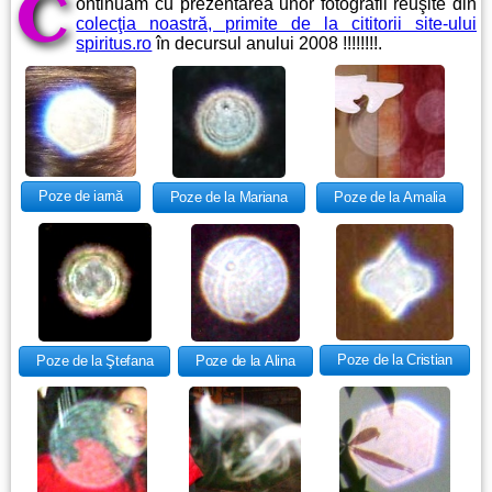
C
ontinuăm cu prezentarea unor fotografii reuşite din
colecţia noastră, primite de la cititorii site-ului
spiritus.ro
în decursul anului 2008 !!!!!!!!.
Poze de iarnă
Poze de la Mariana
Poze de la Amalia
Poze de la Cristian
Poze de la Alina
Poze de la Ştefana