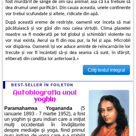
fost murdărit de sânge de om sau animal; aşa că Ea trebuie să
dea drumul unei purificări. Din cauza aceasta, unele continente
vor trebui scufundate şi altele, ridicate din apă.
După această vreme de restrişte, oamenii vor înceta să mai
păcătuiască şi vor găsi din nou calea virtuţii. Clima planetei
noastre va fi moderată pe tot globul şi schimbări violente nu
vor mai exista. Aerul va fi din nou pur, la fel şi apa. Microbii
vor dispărea. Oamenii îşi vor aduce aminte de reîncarnările lor
trecute şi vor fi încântaţi să-şi dea seama că sunt, în sfârşit,
eliberaţi din condiţia lor anterioară.»
Citiţi textul integral
BEST-SELLER ÎN FOILETON
Autobiografia unui
yoghin
Paramahamsa Yogananda
(5
ianuarie 1893 - 7 martie 1952), a fost
un yoghin şi guru indian care a iniţiat
mulţi occidentali în învăţăturile
despre mediaţie şi yoga, fiind primul
guru indian de yoga care s-a stabilit