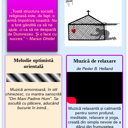
„Toată structura socială
religioasă este, de fapt, o
armă împotriva noastră. Nu
a fost gândită ca să ne
ajute, ci ca să ne despartă
de Dumnezeu. Şi o face cu
succes.” ~
Marius Ghidel
Melodie optimistă
Muzică de relaxare
orientală
de Peder B. Helland
Muzică armonioasă, în stil
chinezesc, cu mantra sanscrită
"Om Mani Padme Hum". Se
ascultă cu plăcere, aducând
bucurie în inimă...
Muzică relaxantă și calmantă
pentru somn profund,
meditație, relaxare și yoga,
creată din simpla nevoie de a
dărui din frumuseţea