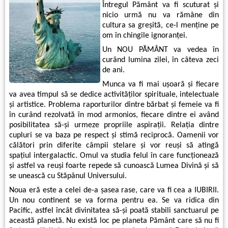
Întregul Pământ va fi scuturat şi
nicio urmă nu va rămâne din
cultura sa greşită, ce-l menţine pe
om în chingile ignoranţei.
Un NOU PĂMÂNT va vedea în
curând lumina zilei, în câteva zeci
de ani.
Munca va fi mai uşoară şi fiecare
va avea timpul să se dedice activităţilor spirituale, intelectuale
şi artistice. Problema raporturilor dintre bărbat şi femeie va fi
în curând rezolvată în mod armonios, fiecare dintre ei având
posibilitatea să-şi urmeze propriile aspiraţii. Relaţia dintre
cupluri se va baza pe respect şi stimă reciprocă. Oamenii vor
călători prin diferite câmpii stelare şi vor reuşi să atingă
spaţiul intergalactic. Omul va studia felul în care funcţionează
şi astfel va reuşi foarte repede să cunoască Lumea Divină şi să
se unească cu Stăpânul Universului.
Noua eră este a celei de-a şasea rase, care va fi cea a IUBIRII.
Un nou continent se va forma pentru ea. Se va ridica din
Pacific, astfel încât divinitatea să-şi poată stabili sanctuarul pe
această planetă. Nu există loc pe planeta Pământ care să nu fi