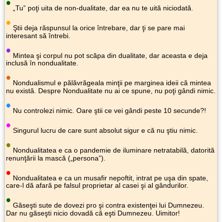
•
„Tu” poţi uita de non-dualitate, dar ea nu te uită niciodată.
•
Ştii deja răspunsul la orice întrebare, dar ţi se pare mai
interesant să întrebi.
•
Mintea şi corpul nu pot scăpa din dualitate, dar aceasta e deja
inclusă în nondualitate.
•
Nondualismul e pălăvrăgeala minţii pe marginea ideii că mintea
nu există. Despre Nondualitate nu ai ce spune, nu poţi gândi nimic.
•
Nu controlezi nimic. Oare ştii ce vei gândi peste 10 secunde?!
•
Singurul lucru de care sunt absolut sigur e că nu ştiu nimic.
•
Nondualitatea e ca o pandemie de iluminare netratabilă, datorită
renunţării la mască („persona”).
•
Nondualitatea e ca un musafir nepoftit, intrat pe uşa din spate,
care-l dă afară pe falsul proprietar al casei şi al gândurilor.
•
Găseşti sute de dovezi pro şi contra existenţei lui Dumnezeu.
Dar nu găseşti nicio dovadă că eşti Dumnezeu. Uimitor!