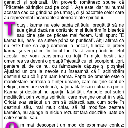
genetici şi spirituali. Un proverb românesc spune că
"Păcatele părinţilor cad pe copii". Aşa este, dar nu numai
acestea cad ca grindina pe urmaşi, ci şi păcatele celor care
au reprezentat încarnările anterioare ale spiritului.
T
otuşi, karma nu este sabia călăului pregătită să ne
taie gâtul dacă ne obrăznicim şi fluierăm în biserică
sau cine ştie ce păcate mai facem. Unii spun: "E
karma lui, lasă-l să sufere până se purifică!". Alţii afirmă că
nu este bine să ajuţi oamenii la necaz, fiindcă le preiei
karma şi vei pătimi în locul lor. Dacă vom gândi în felul
acesta, ne vom transforma cu toţii în nişte bestii, iar
omenirea va deveni o groapă înţesată cu lei, scorpioni, tigri,
pantere şi, de ce nu, cu faimoasele căpuşe şi ploşniţe!
Ajutând un om la nevoie nu înseamnă că îi schimbăm
destinul sau că îi preluăm karma. Fapta de omenie este o
manifestare normală a fiinţei umane, care nu ţine cont de
religie, orientare ezoterică, naţionalitate sau culoarea pielii.
Karma şi destinul nu aparţin fatalităţii. Ambele pot suferi
modificări, prin voinţa spiritului care menţine omul în viaţă.
Oricât s-ar strădui un om să trăiască aşa cum scrie în
destinul său, mai mult chiar, să îşi modifice zestrea
karmică, nu ajunge la niciun rezultat fără deciziile luate de
către spiritul său.
m mai descoperit un mod de exprimare confuz: