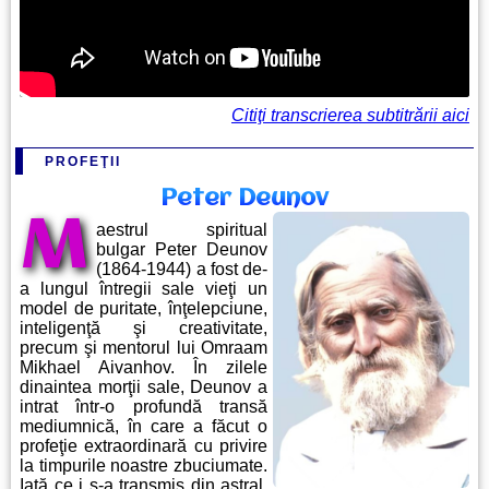
Citiţi transcrierea subtitrării aici
PROFEŢII
Peter Deunov
M
aestrul spiritual
bulgar Peter Deunov
(1864-1944) a fost de-
a lungul întregii sale vieţi un
model de puritate, înţelepciune,
inteligenţă şi creativitate,
precum şi mentorul lui Omraam
Mikhael Aivanhov. În zilele
dinaintea morţii sale, Deunov a
intrat într-o profundă transă
mediumnică, în care a făcut o
profeţie extraordinară cu privire
la timpurile noastre zbuciumate.
Iată ce i s-a transmis din astral,