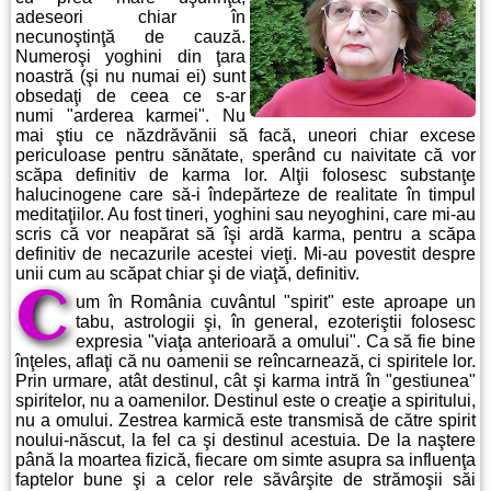
adeseori chiar în
necunoştinţă de cauză.
Numeroşi yoghini din ţara
noastră (şi nu numai ei) sunt
obsedaţi de ceea ce s-ar
numi "arderea karmei". Nu
mai ştiu ce năzdrăvănii să facă, uneori chiar excese
periculoase pentru sănătate, sperând cu naivitate că vor
scăpa definitiv de karma lor. Alţii folosesc substanţe
halucinogene care să-i îndepărteze de realitate în timpul
meditaţiilor. Au fost tineri, yoghini sau neyoghini, care mi-au
scris că vor neapărat să îşi ardă karma, pentru a scăpa
definitiv de necazurile acestei vieţi. Mi-au povestit despre
unii cum au scăpat chiar şi de viaţă, definitiv.
C
um în România cuvântul "spirit" este aproape un
tabu, astrologii şi, în general, ezoteriştii folosesc
expresia "viaţa anterioară a omului". Ca să fie bine
înţeles, aflaţi că nu oamenii se reîncarnează, ci spiritele lor.
Prin urmare, atât destinul, cât şi karma intră în "gestiunea"
spiritelor, nu a oamenilor. Destinul este o creaţie a spiritului,
nu a omului. Zestrea karmică este transmisă de către spirit
noului-născut, la fel ca şi destinul acestuia. De la naştere
până la moartea fizică, fiecare om simte asupra sa influenţa
faptelor bune şi a celor rele săvârşite de strămoşii săi