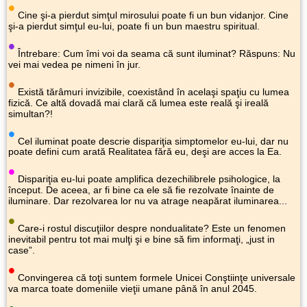
•
Cine şi-a pierdut simţul mirosului poate fi un bun vidanjor. Cine
şi-a pierdut simţul eu-lui, poate fi un bun maestru spiritual.
•
Întrebare: Cum îmi voi da seama că sunt iluminat? Răspuns: Nu
vei mai vedea pe nimeni în jur.
•
Există tărâmuri invizibile, coexistând în acelaşi spaţiu cu lumea
fizică. Ce altă dovadă mai clară că lumea este reală şi ireală
simultan?!
•
Cel iluminat poate descrie dispariţia simptomelor eu-lui, dar nu
poate defini cum arată Realitatea fără eu, deşi are acces la Ea.
•
Dispariţia eu-lui poate amplifica dezechilibrele psihologice, la
început. De aceea, ar fi bine ca ele să fie rezolvate înainte de
iluminare. Dar rezolvarea lor nu va atrage neapărat iluminarea...
•
Care-i rostul discuţiilor despre nondualitate? Este un fenomen
inevitabil pentru tot mai mulţi şi e bine să fim informaţi, „just in
case”.
•
Convingerea că toţi suntem formele Unicei Conştiinţe universale
va marca toate domeniile vieţii umane până în anul 2045.