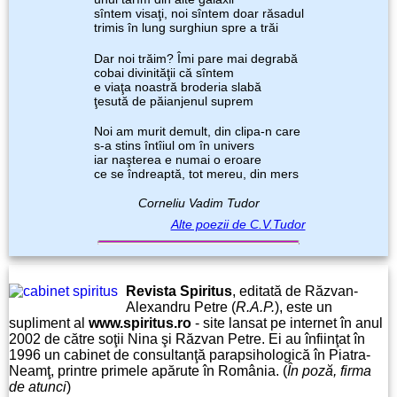
sîntem visaţi, noi sîntem doar răsadul
trimis în lung surghiun spre a trăi
Dar noi trăim? Îmi pare mai degrabă
cobai divinităţii că sîntem
e viaţa noastră broderia slabă
ţesută de păianjenul suprem
Noi am murit demult, din clipa-n care
s-a stins întîiul om în univers
iar naşterea e numai o eroare
ce se îndreaptă, tot mereu, din mers
Corneliu Vadim Tudor
Alte poezii de C.V.Tudor
Revista Spiritus
, editată de Răzvan-
Alexandru Petre (
R.A.P.
), este un
supliment al
www.spiritus.ro
- site lansat pe internet în anul
2002 de către soţii Nina şi Răzvan Petre. Ei au înfiinţat în
1996 un cabinet de consultanţă parapsihologică în Piatra-
Neamţ, printre primele apărute în România. (
În poză, firma
de atunci
)