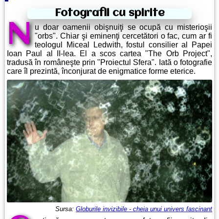
Fotografii cu spirite
N
u doar oamenii obişnuiţi se ocupă cu misterioşii
"orbs". Chiar şi eminenţi cercetători o fac, cum ar fi
teologul Miceal Ledwith, fostul consilier al Papei
Ioan Paul al II-lea. El a scos cartea "The Orb Project",
tradusă în româneşte prin "Proiectul Sfera". Iată o fotografie
care îl prezintă, înconjurat de enigmatice forme eterice.
Sursa:
Globurile invizibile - cheia unui univers fascinant