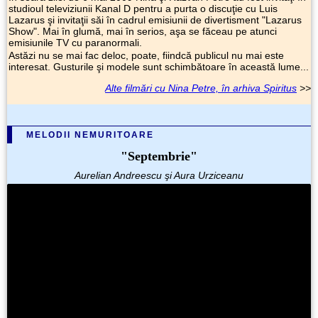
studioul televiziunii Kanal D pentru a purta o discuţie cu Luis
Lazarus şi invitaţii săi în cadrul emisiunii de divertisment "Lazarus
Show". Mai în glumă, mai în serios, aşa se făceau pe atunci
emisiunile TV cu paranormali.
Astăzi nu se mai fac deloc, poate, fiindcă publicul nu mai este
interesat. Gusturile şi modele sunt schimbătoare în această lume...
Alte filmări cu Nina Petre, în arhiva Spiritus
>>
MELODII NEMURITOARE
"Septembrie"
Aurelian Andreescu şi Aura Urziceanu