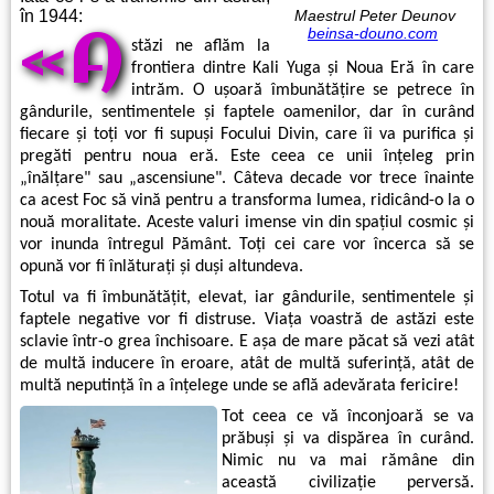
în 1944:
Maestrul Peter Deunov
«A
beinsa-douno.com
stăzi ne aflăm la
frontiera dintre Kali Yuga şi Noua Eră în care
intrăm. O uşoară îmbunătăţire se petrece în
gândurile, sentimentele şi faptele oamenilor, dar în curând
fiecare şi toţi vor fi supuşi Focului Divin, care îi va purifica şi
pregăti pentru noua eră. Este ceea ce unii înţeleg prin
„înălţare" sau „ascensiune". Câteva decade vor trece înainte
ca acest Foc să vină pentru a transforma lumea, ridicând-o la o
nouă moralitate. Aceste valuri imense vin din spaţiul cosmic şi
vor inunda întregul Pământ. Toţi cei care vor încerca să se
opună vor fi înlăturaţi şi duşi altundeva.
Totul va fi îmbunătăţit, elevat, iar gândurile, sentimentele şi
faptele negative vor fi distruse. Viaţa voastră de astăzi este
sclavie într-o grea închisoare. E aşa de mare păcat să vezi atât
de multă inducere în eroare, atât de multă suferinţă, atât de
multă neputinţă în a înţelege unde se află adevărata fericire!
Tot ceea ce vă înconjoară se va
prăbuşi şi va dispărea în curând.
Nimic nu va mai rămâne din
această civilizaţie perversă.