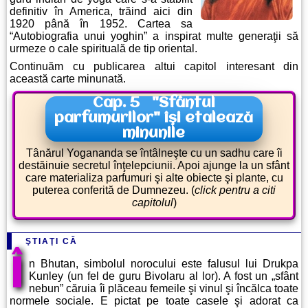
definitiv în America, trăind aici din
1920 până în 1952. Cartea sa
“Autobiografia unui yoghin” a inspirat multe generaţii să
urmeze o cale spirituală de tip oriental.
Continuăm cu publicarea altui capitol interesant din
această carte minunată.
Cap. 5 "Sfântul
parfumurilor" îşi etalează
minunile
Tânărul Yogananda se întâlneşte cu un sadhu care îi
destăinuie secretul înţelepciunii. Apoi ajunge la un sfânt
care materializa parfumuri şi alte obiecte şi plante, cu
puterea conferită de Dumnezeu. (
click pentru a citi
capitolul
)
ŞTIAŢI CĂ
Î
n Bhutan, simbolul norocului este falusul lui Drukpa
Kunley (un fel de guru Bivolaru al lor). A fost un „sfânt
nebun” căruia îi plăceau femeile şi vinul şi încălca toate
normele sociale. E pictat pe toate casele şi adorat ca