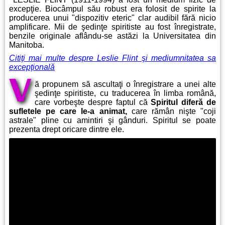
excepţie. Biocâmpul său robust era folosit de spirite la
producerea unui "dispozitiv eteric" clar audibil fără nicio
amplificare. Mii de şedinţe spiritiste au fost înregistrate,
benzile originale aflându-se astăzi la Universitatea din
Manitoba.
Citiţi mai multe despre Leslie Flint şi mediumnitatea sa
excepţională
V
ă propunem să ascultaţi o înregistrare a unei alte
şedinţe spiritiste, cu traducerea în limba română,
care vorbeşte despre faptul că
Spiritul diferă de
sufletele pe care le-a animat,
care rămân nişte "coji
astrale" pline cu amintiri şi gânduri. Spiritul se poate
prezenta drept oricare dintre ele.