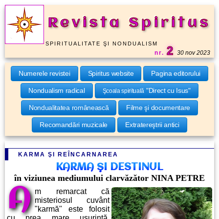
Revista Spiritus
SPIRITUALITATE ŞI NONDUALISM
2
nr.
30 nov 2023
Numerele revistei
Spiritus website
Pagina editorului
Nondualism radical
"Direct cu Isus"
Şcoala spirituală
Nondualitatea românească
Filme şi documentare
Recomandări muzicale
Extratereştrii antici
KARMA ŞI REÎNCARNAREA
KARMA ŞI DESTINUL
în viziunea mediumului clarvăzător NINA PETRE
A
m remarcat că
misteriosul cuvânt
"karmă" este folosit
cu prea mare uşurinţă,