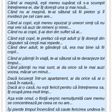
Când ai maşină, eşti mereu supărat că s-a scumpit
întreţinerea ei, dar îţi doreşti una şi mai nouă...
Când nu ai maşină, te-ai săturat să fii pieton şi îl
invidiezi pe cel care are...
Când ai copii, eşti mereu epuizat şi uneori simţi că nu
mai vrei să auzi de nimeni şi nimic...
Când nu ai copii, ţi-ai dori din suflet să ai...
Când eşti copil, te prefaci că eşti adult şi îţi doreşti din
răsputeri să creşti mai repede...
Când devi adult, te gândeşti că, era mai bine să fii
copil...
Când ai părinţii în viaţă, te-ai săturat să te deranjeze tot
timpul...
Când părinţii nu mai sunt, ai da orice să le mai auzi
vocea, măcar un minut...
Dacă locuieşti într-un apartament, ai da orice să ai o
casă în natură...
Dacă ai o casă, nu eşti fericit pentru că întreţinerea sa,
îţi ocupă prea mult timp...
Aşa este omul, o fiinţă veşnic nemulţumită care mereu
se concentrează pe ceea ce nu are...
Îşi pierde timpul încercând să caute fericirea undeva în