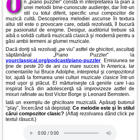
U
n „piano puzzler” constă în interpretarea la pian a
unei melodii bine-cunoscute audienţei, dar într-un
stil cu totul diferit, specific unui compozitor de
muzică cultă. Descoperirea melodiei ascunse în textura
altui stil este o provocare care, odată rezolvată, îl bucură
pe pasionatul de enigme. Desigur, auditoriul trebuie să
aibă o solidă cultură muzicală clasică şi modernă pentru a
găsi ambii termeni ai glumei muzicale.
Dacă doriţi să rezolvaţi „pe viu” astfel de ghicitori, ascultaţi
săptămânal „Piano Puzzler” la
yourclassical.org/podcast/piano-puzzler
Emisiunea se
ţine de peste 20 de ani cu mare succes în America. Iar
comentariile lui Bruce Adolphe, interpretul şi compozitorul
lor, ajută la formarea unei culturi muzicale clasice într-un
mod uşor şi plăcut. El mărturiseşte că geniile care l-au
inspirat încă din adolescenţă să improvizeze astfel de
mixuri rafinate au fost Victor Borge şi Leonard Bernstein.
Iată un exemplu de ghicitoare muzicală. Apăsaţi butonul
"play", încercând să depistaţi:
Ce melodie este şi în stilul
cărui compozitor clasic?
(Aflaţi rezolvarea dând click pe
textul răsucit.)