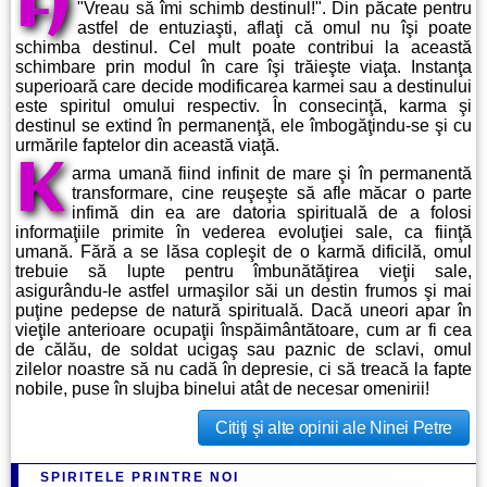
A
"Vreau să îmi schimb destinul!". Din păcate pentru
astfel de entuziaşti, aflaţi că omul nu îşi poate
schimba destinul. Cel mult poate contribui la această
schimbare prin modul în care îşi trăieşte viaţa. Instanţa
superioară care decide modificarea karmei sau a destinului
este spiritul omului respectiv. În consecinţă, karma şi
destinul se extind în permanenţă, ele îmbogăţindu-se şi cu
urmările faptelor din această viaţă.
K
arma umană fiind infinit de mare şi în permanentă
transformare, cine reuşeşte să afle măcar o parte
infimă din ea are datoria spirituală de a folosi
informaţiile primite în vederea evoluţiei sale, ca fiinţă
umană. Fără a se lăsa copleşit de o karmă dificilă, omul
trebuie să lupte pentru îmbunătăţirea vieţii sale,
asigurându-le astfel urmaşilor săi un destin frumos şi mai
puţine pedepse de natură spirituală. Dacă uneori apar în
vieţile anterioare ocupaţii înspăimântătoare, cum ar fi cea
de călău, de soldat ucigaş sau paznic de sclavi, omul
zilelor noastre să nu cadă în depresie, ci să treacă la fapte
nobile, puse în slujba binelui atât de necesar omenirii!
Citiţi şi alte opinii ale Ninei Petre
SPIRITELE PRINTRE NOI