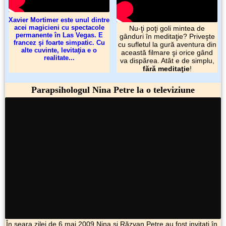
Xavier Mortimer este unul dintre
acei magicieni cu spectacole
Nu-ţi poţi goli mintea de
permanente în Las Vegas. E
gânduri în meditaţie? Priveşte
francez şi foarte simpatic. Cu
cu sufletul la gură aventura din
alte cuvinte, levitaţia e o
această filmare şi orice gând
realitate...
va dispărea. Atât e de simplu,
fără meditaţie
!
Parapsihologul Nina Petre la o televiziune
În seara zilei de 6 mai 2009 Nina şi Răzvan Petre au fost invitaţi în