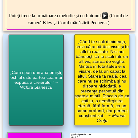
Puteţi trece la următoarea melodie şi cu butonul
(Corul de
cameră Kiev şi Corul mânăstirii Pechersk)
„Când te scoli dimineaţa,
crezi că ai părăsit visul şi te
afli în realitate. Nici nu
bănuieşti că te scoli într-un
alt vis, starea de veghe.
Mintea în totalitatea ei e
visare, de la un capăt la
„Cum spun unii anatomiști,
altul. Starea ta reală, cea
ochiul este partea cea mai
care nu se schimbă şi nu
expusă a creierului.”
~
dispare niciodată, e
Nichita Stănescu
prezenţa perpetuă din
spatele minții. Dincolo de ea
eşti tu, o nemărginire
eternă, fără formă, ca un
somn profund, dar perfect
conştientizat. ” ~
Marius
Creţu