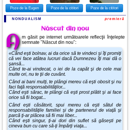
Poze de la cititori
Poze de la cititori
Poze de la Eugen
NONDUALISM
premieră
Născut din nou
A
m găsit pe internet următoarele reflecţii înţelepte
semnate "Născut din nou":
«Când eşti bolnav, ai da orice să te vindeci şi îţi promiţi
că vei face atâtea lucruri dacă Dumnezeu îţi mai dă o
şansă...
Când te-ai vindecat, o iei de la capăt şi de cele mai
multe ori, nu te ţii de cuvânt.
Când ai bani mulţi, te plângi mereu că eşti obosit şi nu
faci faţă responsabilităţilor...
Când eşti sărac, te plângi că eşti prost plătit şi ai face
orice să fii bogat...
Când eşti căsătorit, spui mereu că eşti sătul de
responsabilităţile familiei şi de partenerul de viaţă şi
parcă ţi-ar plăcea să fii mai liber...
Când eşti singur, ţi-ai dori din suflet să găseşti pe
cineva bun cu care să-ţi împărţi viaţa...