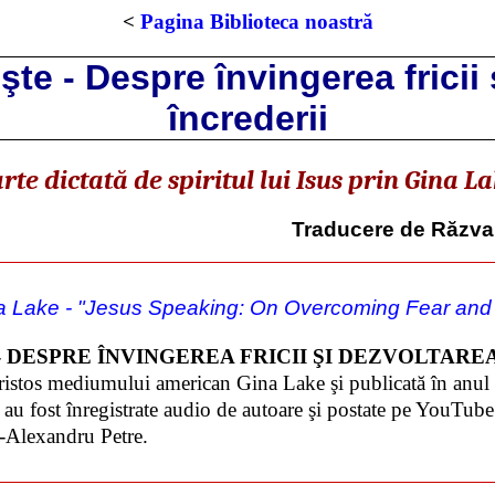
<
Pagina Biblioteca noastră
şte - Despre învingerea fricii 
încrederii
rte dictată de spiritul lui Isus prin Gina L
Traducere de Răzva
a Lake - "Jesus Speaking: On Overcoming Fear and 
şte - DESPRE ÎNVINGEREA FRICII ŞI DEZVOLTAR
s Cristos mediumului american Gina Lake şi publicată în anul
 au fost înregistrate audio de autoare şi postate pe YouTub
-Alexandru Petre.