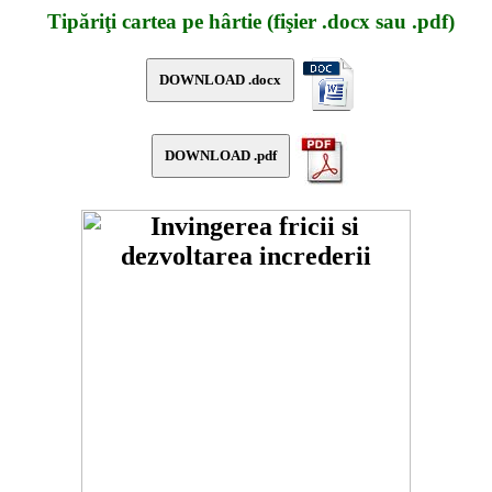
Tipăriţi cartea pe hârtie (fişier .docx sau .pdf)
DOWNLOAD .docx
DOWNLOAD .pdf