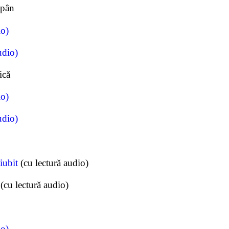
ăpân
io)
udio)
ică
io)
udio)
iubit
(cu lectură audio)
(cu lectură audio)
io)